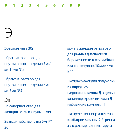
0
1
2
3
4
5
6
7
8
9
Э
Эбермин мазь 30г
моче у женщин репр.возр.
для ранней диагностики
Эбрантил раствор для
беременности в-хгч-имбиан-
внутривенно введения 5мг/
иха сверхчувств.10мме / мл
мл 10мл №5
№ 1
Эбрантил раствор для
Экспресс-тест для полуколич.
внутривенно введения 5мг/
их опред. 25-
мл 5мл №5
гидроксивитамина Д в цельн.
капилляр. крови витамин Д-
Эв
имбиан-иха комплект 1
Эв совершенство для
женщин № 20 капсулы в-мин
Экспресс-тест опр.антигена
возб.орви sars-cov-2 / гриппа
Эваксил табс таблетки 5мг №
а / в,респир.-синцит.вируса
20