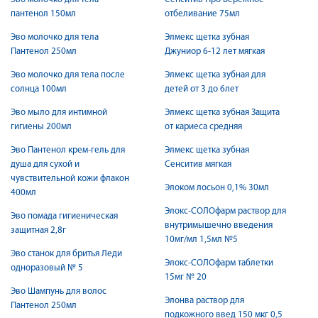
пантенол 150мл
отбеливание 75мл
Эво молочко для тела
Элмекс щетка зубная
Пантенол 250мл
Джуниор 6-12 лет мягкая
Эво молочко для тела после
Элмекс щетка зубная для
солнца 100мл
детей от 3 до 6лет
Эво мыло для интимной
Элмекс щетка зубная Защита
гигиены 200мл
от кариеса средняя
Эво Пантенол крем-гель для
Элмекс щетка зубная
душа для сухой и
Сенситив мягкая
чувствительной кожи флакон
Элоком лосьон 0,1% 30мл
400мл
Элокс-СОЛОфарм раствор для
Эво помада гигиеническая
внутримышечно введения
защитная 2,8г
10мг/мл 1,5мл №5
Эво станок для бритья Леди
Элокс-СОЛОфарм таблетки
одноразовый № 5
15мг № 20
Эво Шампунь для волос
Элонва раствор для
Пантенол 250мл
подкожного введ 150 мкг 0,5