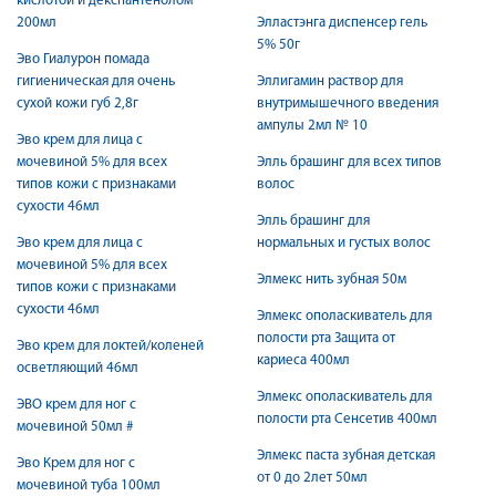
кислотой и декспантенолом
200мл
Элластэнга диспенсер гель
5% 50г
Эво Гиалурон помада
гигиеническая для очень
Эллигамин раствор для
сухой кожи губ 2,8г
внутримышечного введения
ампулы 2мл № 10
Эво крем для лица с
мочевиной 5% для всех
Элль брашинг для всех типов
типов кожи с признаками
волос
сухости 46мл
Элль брашинг для
Эво крем для лица с
нормальных и густых волос
мочевиной 5% для всех
Элмекс нить зубная 50м
типов кожи с признаками
сухости 46мл
Элмекс ополаскиватель для
полости рта Защита от
Эво крем для локтей/коленей
кариеса 400мл
осветляющий 46мл
Элмекс ополаскиватель для
ЭВО крем для ног с
полости рта Сенсетив 400мл
мочевиной 50мл #
Элмекс паста зубная детская
Эво Крем для ног с
от 0 до 2лет 50мл
мочевиной туба 100мл