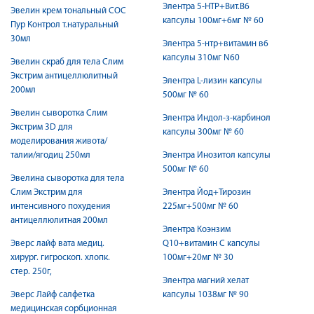
Элентра 5-НТР+Вит.В6
Эвелин крем тональный СОС
капсулы 100мг+6мг № 60
Пур Контрол т.натуральный
30мл
Элентра 5-нтр+витамин в6
капсулы 310мг N60
Эвелин скраб для тела Слим
Экстрим антицеллюлитный
Элентра L-лизин капсулы
200мл
500мг № 60
Эвелин сыворотка Слим
Элентра Индол-з-карбинол
Экстрим 3D для
капсулы 300мг № 60
моделирования живота/
талии/ягодиц 250мл
Элентра Инозитол капсулы
500мг № 60
Эвелина сыворотка для тела
Слим Экстрим для
Элентра Йод+Тирозин
интенсивного похудения
225мг+500мг № 60
антицеллюлитная 200мл
Элентра Коэнзим
Эверс лайф вата медиц.
Q10+витамин C капсулы
хирург. гигроскоп. хлопк.
100мг+20мг № 30
стер. 250г,
Элентра магний хелат
Эверс Лайф салфетка
капсулы 1038мг № 90
медицинская сорбционная