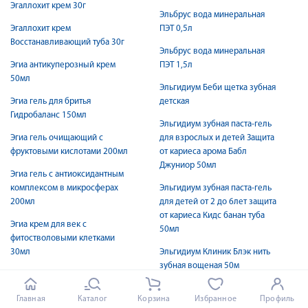
Эгаллохит крем 30г
Эльбрус вода минеральная
Эгаллохит крем
ПЭТ 0,5л
Восстанавливающий туба 30г
Эльбрус вода минеральная
Эгиа антикуперозный крем
ПЭТ 1,5л
50мл
Эльгидиум Беби щетка зубная
Эгиа гель для бритья
детская
Гидрoбаланс 150мл
Эльгидиум зубная паста-гель
Эгиа гель очищающий с
для взрослых и детей Защита
фруктовыми кислотами 200мл
от кариеса арома Бабл
Джуниор 50мл
Эгиа гель с антиоксидантным
комплексом в микросферах
Эльгидиум зубная паста-гель
200мл
для детей от 2 до 6лет защита
от кариеса Кидс банан туба
Эгиа крем для век с
50мл
фитостволовыми клетками
30мл
Эльгидиум Клиник Блэк нить
зубная вощеная 50м
Эгиа крем легкий
увлажняющий матирующий
Эльгидиум Клиник перио
Главная
Каталог
Корзина
Избранное
Профиль
50мл
щетка зубная мягкая