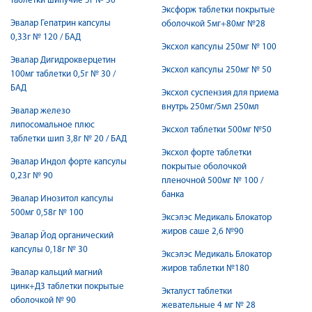
таблетки шипучие 5г № 30
Эксфорж таблетки покрытые
Эвалар Гепатрин капсулы
оболочкой 5мг+80мг №28
0,33г № 120 / БАД
Эксхол капсулы 250мг № 100
Эвалар Дигидрокверцетин
Эксхол капсулы 250мг № 50
100мг таблетки 0,5г № 30 /
БАД
Эксхол суспензия для приема
внутрь 250мг/5мл 250мл
Эвалар железо
липосомальное плюс
Эксхол таблетки 500мг №50
таблетки шип 3,8г № 20 / БАД
Эксхол форте таблетки
Эвалар Индол форте капсулы
покрытые оболочкой
0,23г № 90
пленочной 500мг № 100 /
банка
Эвалар Инозитол капсулы
500мг 0,58г № 100
Эксэлэс Медикаль Блокатор
жиров саше 2,6 №90
Эвалар Йод органический
капсулы 0,18г № 30
Эксэлэс Медикаль Блокатор
жиров таблетки №180
Эвалар кальций магний
цинк+Д3 таблетки покрытые
Экталуст таблетки
оболочкой № 90
жевательные 4 мг № 28