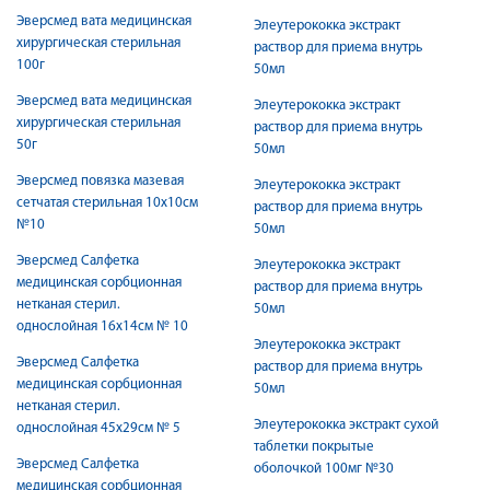
Эверсмед вата медицинская
Элеутерококка экстракт
хирургическая стерильная
раствор для приема внутрь
100г
50мл
Эверсмед вата медицинская
Элеутерококка экстракт
хирургическая стерильная
раствор для приема внутрь
50г
50мл
Эверсмед повязка мазевая
Элеутерококка экстракт
сетчатая стерильная 10х10см
раствор для приема внутрь
№10
50мл
Эверсмед Салфетка
Элеутерококка экстракт
медицинская сорбционная
раствор для приема внутрь
нетканая стерил.
50мл
однослойная 16х14см № 10
Элеутерококка экстракт
Эверсмед Салфетка
раствор для приема внутрь
медицинская сорбционная
50мл
нетканая стерил.
Элеутерококка экстракт сухой
однослойная 45х29см № 5
таблетки покрытые
Эверсмед Салфетка
оболочкой 100мг №30
медицинская сорбционная