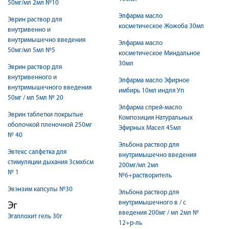
50мг/мл 2мл №10
Элфарма масло
Эврин раствор для
косметическое Жожоба 30мл
внутривенно и
внутримышечно введения
Элфарма масло
50мг/мл 5мл №5
косметическое Миндальное
30мл
Эврин раствор для
внутривенного и
Элфарма масло Эфирное
внутримышечного введения
имбирь 10мл индля Уп
50мг / мл 5мл № 20
Элфарма спрей-масло
Эврин таблетки покрытые
Композиция Натуральных
оболочкой пленочной 250мг
Эфирных Масел 45мл
№ 40
Эльбона раствор для
Эвтекс салфетка для
внутримышечно введения
стимуляции дыхания 3смх6см
200мг/мл 2мл
№ 1
№6+растворитель
Эвэнзим капсулы №30
Эльбона раствор для
внутримышечного в / с
Эг
введения 200мг / мл 2мл №
Эгаллохит гель 30г
12+р-ль