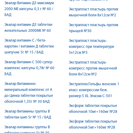
Эвалар Витамин Д3 максимум
2000 МЕ капсулы 0,3 г № 60 /
Экстрапласт пластырь против
БАД
мышечной боли 8х12см №2
Эвалар витамин Д3 таблетки
Экстрапласт пластырь против
жевательные 2000МЕ № 60
прыщей №30
Эвалар витамин С / бета-
Экстрапласт пластырь-
каротин / витамин Д таблетки
компресс при температуре
шипучие 5г № 15 / БАД
5х12см №3
Эвалар Витамин С 500 супер
Экстрапласт пластырь-
комплекс капсулы 0,78г № 60
компресс против мышечной
БАД
боли 8х12см №2
Эвалар Витаминно-
ЭкстраплюсГольфы женские 1
минеральный комплекс от А
класс компрессии беж.
до Цинка таблетки покрытые
размер 5 XL Эласма С-501
оболочкой 1,35г № 30 БАД
Эксфорж таблетки покрытые
Эвалар Витамины группы В
оболочкой 10мг+160мг №28
таблетки шип 5г № 15 / БАД
Эксфорж таблетки покрытые
Эвалар витамины группы В
оболочкой 5мг+160мг №28