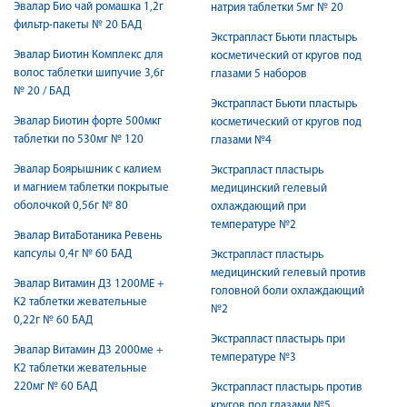
Эвалар Био чай ромашка 1,2г
натрия таблетки 5мг № 20
фильтр-пакеты № 20 БАД
Экстрапласт Бьюти пластырь
Эвалар Биотин Комплекс для
косметический от кругов под
волос таблетки шипучие 3,6г
глазами 5 наборов
№ 20 / БАД
Экстрапласт Бьюти пластырь
Эвалар Биотин форте 500мкг
косметический от кругов под
таблетки по 530мг № 120
глазами №4
Эвалар Боярышник с калием
Экстрапласт пластырь
и магнием таблетки покрытые
медицинский гелевый
оболочкой 0,56г № 80
охлаждающий при
температуре №2
Эвалар ВитаБотаника Ревень
капсулы 0,4г № 60 БАД
Экстрапласт пластырь
медицинский гелевый против
Эвалар Витамин Д3 1200МЕ +
головной боли охлаждающий
К2 таблетки жевательные
№2
0,22г № 60 БАД
Экстрапласт пластырь при
Эвалар Витамин Д3 2000ме +
температуре №3
К2 таблетки жевательные
220мг № 60 БАД
Экстрапласт пластырь против
кругов под глазами №5