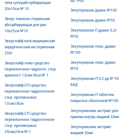
др. БАД
типа суперабсорбирующая
20х10см № 10
Элеутерококк драже №100
Эверс повязка стерильная
Элеутерококк драже №50
абсорбирующая для ран
Элеутерококк П драже 0,2г
10х25см №10
№50
Эверслайф вата медицинская
Элеутерококк плюс драже
хирургическая нестерильная
№100
250г
Элеутерококк плюс драже
Эверслайф-гемо средство
№50
перевязочное гидрогел. стер.
кровоост. 13смх18см № 1
Элеутерококк-П 0,2 др.№ 50
БАД
Эверслайф-СП средство
перевязочное гидрогелевое
Элеутерококк-П таблетки
стер. противоожог.
покрытые оболочкой №100
13смх18см
Элеутерококка экстракт для
Эверслайф-СП средство
приема внутрь жидкий 50мл
перевязочное гидрогелевое
стер. противоожог.
Элеутерококка экстракт
24смх24см № 1
жидкий 50мл