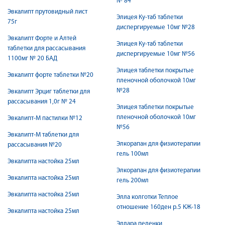
№ 84
Эвкалипт прутовидный лист
Элицея Ку-таб таблетки
75г
диспергируемые 10мг №28
Эвкалипт Форте и Алтей
Элицея Ку-таб таблетки
таблетки для рассасывания
диспергируемые 10мг №56
1100мг № 20 БАД
Элицея таблетки покрытые
Эвкалипт форте таблетки №20
пленочной оболочкой 10мг
№28
Эвкалипт Эрциг таблетки для
рассасывания 1,0г № 24
Элицея таблетки покрытые
пленочной оболочкой 10мг
Эвкалипт-М пастилки №12
№56
Эвкалипт-М таблетки для
Элкорапан для физиотерапии
рассасывания №20
гель 100мл
Эвкалипта настойка 25мл
Элкорапан для физиотерапии
Эвкалипта настойка 25мл
гель 200мл
Эвкалипта настойка 25мл
Элла колготки Теплое
отношение 160ден р.5 КЖ-18
Эвкалипта настойка 25мл
Эллара пеленки