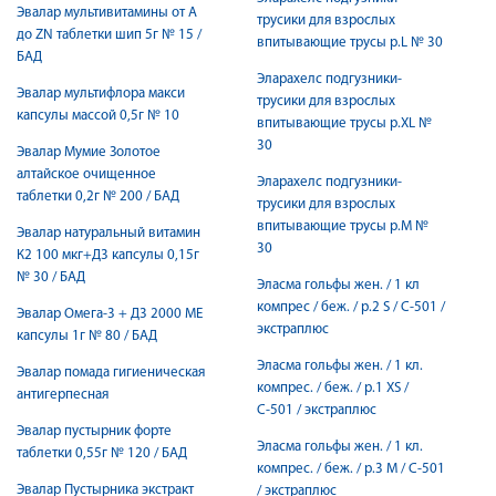
Эвалар мультивитамины от А
трусики для взрослых
до ZN таблетки шип 5г № 15 /
впитывающие трусы р.L № 30
БАД
Эларахелс подгузники-
Эвалар мультифлора макси
трусики для взрослых
капсулы массой 0,5г № 10
впитывающие трусы р.XL №
30
Эвалар Мумие Золотое
алтайское очищенное
Эларахелс подгузники-
таблетки 0,2г № 200 / БАД
трусики для взрослых
впитывающие трусы р.М №
Эвалар натуральный витамин
30
К2 100 мкг+Д3 капсулы 0,15г
№ 30 / БАД
Эласма гольфы жен. / 1 кл
компрес / беж. / р.2 S / С-501 /
Эвалар Омега-3 + Д3 2000 МЕ
экстраплюс
капсулы 1г № 80 / БАД
Эласма гольфы жен. / 1 кл.
Эвалар помада гигиеническая
компрес. / беж. / р.1 XS /
антигерпесная
С-501 / экстраплюс
Эвалар пустырник форте
Эласма гольфы жен. / 1 кл.
таблетки 0,55г № 120 / БАД
компрес. / беж. / р.3 M / С-501
Эвалар Пустырника экстракт
/ экстраплюс