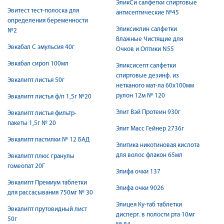
ЭликСи салфетки спиртовые
Эвитест тест-полоска для
антисептические №45
определения беременности
Эликсиклин салфетки
№2
Влажные Чистящие для
Эвкабал С эмульсия 40г
Очков и Оптики N55
Эвкабал сироп 100мл
Эликсисепт салфетки
спиртовые дезинф. из
Эвкалипт листья 50г
нетканого мат-ла 60х100мм
рулон 12м № 120
Эвкалипт листья ф/п 1,5г №20
Элит Вэй Протеин 930г
Эвкалипт листья фильтр-
пакеты 1,5г № 20
Элит Масс Гейнер 2736г
Эвкалипт пастилки № 12 БАД
Элитика никотиновая кислота
для волос флакон 65мл
Эвкалипт плюс гранулы
гомеопат 20Г
Элифа очки 137
Эвкалипт Премиум таблетки
Элифа очки 9026
для рассасывания 750мг № 30
Элицея Ку-таб таблетки
Эвкалипт прутовидный лист
дисперг. в полости рта 10мг
50г