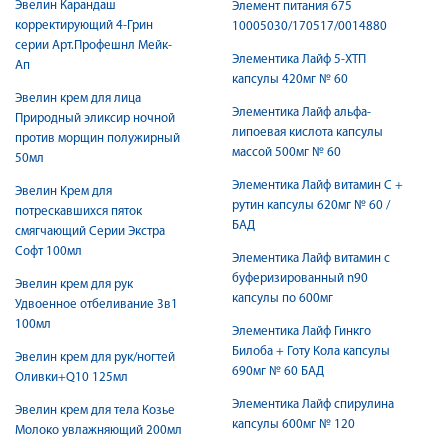
Эвелин Карандаш
Элемент питания 675
корректирующий 4-Грин
10005030/170517/0014880
серии Арт.Профешнл Мейк-
Элементика Лайф 5-ХТП
Ап
капсулы 420мг № 60
Эвелин крем для лица
Элементика Лайф альфа-
Природный эликсир ночной
липоевая кислота капсулы
против морщин полужирный
массой 500мг № 60
50мл
Элементика Лайф витамин С +
Эвелин Крем для
рутин капсулы 620мг № 60 /
потрескавшихся пяток
БАД
смягчающий Серии Экстра
Софт 100мл
Элементика Лайф витамин с
буферизированный n90
Эвелин крем для рук
капсулы по 600мг
Удвоенное отбеливание 3в1
100мл
Элементика Лайф Гинкго
Билоба + Готу Кола капсулы
Эвелин крем для рук/ногтей
690мг № 60 БАД
Оливки+Q10 125мл
Элементика Лайф спирулина
Эвелин крем для тела Козье
капсулы 600мг № 120
Молоко увлажняющий 200мл