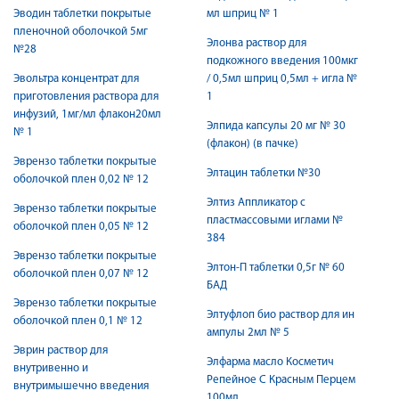
Эводин таблетки покрытые
мл шприц № 1
пленочной оболочкой 5мг
Элонва раствор для
№28
подкожного введения 100мкг
Эвольтра концентрат для
/ 0,5мл шприц 0,5мл + игла №
приготовления раствора для
1
инфузий, 1мг/мл флакон20мл
Элпида капсулы 20 мг № 30
№ 1
(флакон) (в пачке)
Эврензо таблетки покрытые
Элтацин таблетки №30
оболочкой плен 0,02 № 12
Элтиз Аппликатор с
Эврензо таблетки покрытые
пластмассовыми иглами №
оболочкой плен 0,05 № 12
384
Эврензо таблетки покрытые
Элтон-П таблетки 0,5г № 60
оболочкой плен 0,07 № 12
БАД
Эврензо таблетки покрытые
Элтуфлоп био раствор для ин
оболочкой плен 0,1 № 12
ампулы 2мл № 5
Эврин раствор для
Элфарма масло Косметич
внутривенно и
Репейное С Красным Перцем
внутримышечно введения
100мл