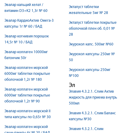
Эвалар кальций хелат /
Экталуст таблетки
витамин D3+K2 1,3г № 60
жевательные 5мг № 28
Эвалар КардиоАктив Омега-3
Экталуст таблетки покрытые
капсулы 1г № 60 / БАД
оболочкой плен об. 0,01 №
28
Эвалар когнивия порошок
14,5г № 10 / БАД
Экурохол капс. 500мг №60
Эвалар коллаген 10000мг
Экурохол капсулы 250мг №
батончик 50г
50
Эвалар коллаген морской
Экурохол капсулы 250мг
6000мг таблетки покрытые
№100
оболочкой 1,2г № 180
Эл
Эвалар коллаген морской
Элавия 4.3.2.1. Слим Актив
6000мг таблетки покрытые
жидкость для приема внутрь
оболочкой 1,2г № 90
500мл
Эвалар коллаген морской II
Элавия 4.3.2.1. Слим Баланс
типа капсулы по 0,65г № 30
капсулы №30
Эвалар коллаген морской
Элавия 4.3.2.1. Слим
саше-пакеты 6г № 20 / БАД