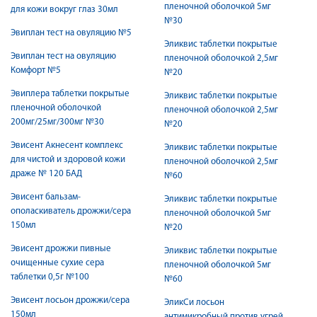
пленочной оболочкой 5мг
для кожи вокруг глаз 30мл
№30
Эвиплан тест на овуляцию №5
Эликвис таблетки покрытые
Эвиплан тест на овуляцию
пленочной оболочкой 2,5мг
Комфорт №5
№20
Эвиплера таблетки покрытые
Эликвис таблетки покрытые
пленочной оболочкой
пленочной оболочкой 2,5мг
200мг/25мг/300мг №30
№20
Эвисент Акнесент комплекс
Эликвис таблетки покрытые
для чистой и здоровой кожи
пленочной оболочкой 2,5мг
драже № 120 БАД
№60
Эвисент бальзам-
Эликвис таблетки покрытые
ополаскиватель дрожжи/сера
пленочной оболочкой 5мг
150мл
№20
Эвисент дрожжи пивные
Эликвис таблетки покрытые
очищенные сухие сера
пленочной оболочкой 5мг
таблетки 0,5г №100
№60
Эвисент лосьон дрожжи/сера
ЭликСи лосьон
150мл
антимикробный против угрей