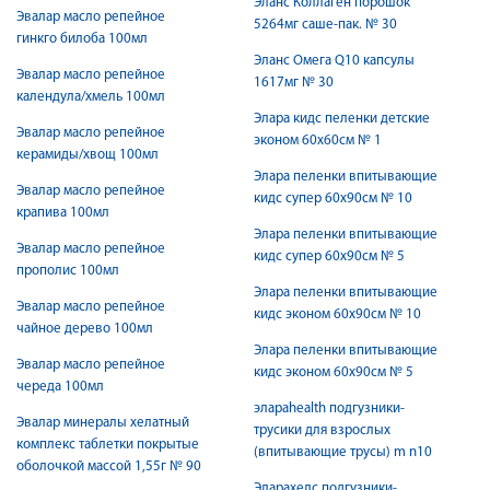
Эланс Коллаген порошок
Эвалар масло репейное
5264мг саше-пак. № 30
гинкго билоба 100мл
Эланс Омега Q10 капсулы
Эвалар масло репейное
1617мг № 30
календула/хмель 100мл
Элара кидс пеленки детские
Эвалар масло репейное
эконом 60х60см № 1
керамиды/хвощ 100мл
Элара пеленки впитывающие
Эвалар масло репейное
кидс супер 60х90см № 10
крапива 100мл
Элара пеленки впитывающие
Эвалар масло репейное
кидс супер 60х90см № 5
прополис 100мл
Элара пеленки впитывающие
Эвалар масло репейное
кидс эконом 60х90см № 10
чайное дерево 100мл
Элара пеленки впитывающие
Эвалар масло репейное
кидс эконом 60х90см № 5
череда 100мл
элараhealth подгузники-
Эвалар минералы хелатный
трусики для взрослых
комплекс таблетки покрытые
(впитывающие трусы) m n10
оболочкой массой 1,55г № 90
Эларахелс подгузники-