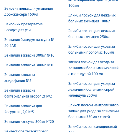
100мл
Эвисент пенка для умывания
дрожжи/сера 160мл
ЭликСи лосьон для лежачих
больных эхинацея 100мл
Эвисоник презерватив
насадка для узи
ЭликСи лосьон для лежачих
больных эхинацея 250мл
Эвиталия бифидум капсулы №
20 БАД
ЭликСи лосьон для ухода за
больными прополис 100мл
Эвиталия закваска 300мг №10
эликси лосьон для ухода за
Эвиталия закваска 300мг №10
лежачими больными моющий
с календулой 100 мл
Эвиталия закваска
ацидофилин №5
ЭликСи лосьон для ухода за
лежачими больными спрей
Эвиталия закваска
календула 250мл
бактериальная Творог 2г №2
Эликси лосьон нейтрализатор
Эвиталия закваска для
запаха для ухода за лежачими
йогуртниц 2,0 №5
больными 350мл / спрей
Эвиталия капсулы 300мг №20
ЭликСи лосьон салициловый
Эвитест one тест-экспресс