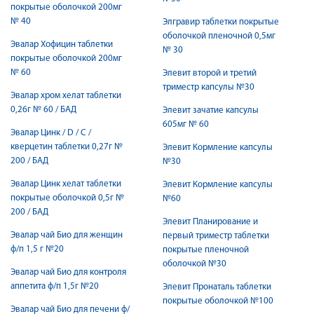
покрытые оболочкой 200мг
№ 40
Элгравир таблетки покрытые
оболочкой пленочной 0,5мг
Эвалар Хофицин таблетки
№ 30
покрытые оболочкой 200мг
№ 60
Элевит второй и третий
триместр капсулы №30
Эвалар хром хелат таблетки
0,26г № 60 / БАД
Элевит зачатие капсулы
605мг № 60
Эвалар Цинк / D / С /
кверцетин таблетки 0,27г №
Элевит Кормление капсулы
200 / БАД
№30
Эвалар Цинк хелат таблетки
Элевит Кормление капсулы
покрытые оболочкой 0,5г №
№60
200 / БАД
Элевит Планирование и
Эвалар чай Био для женщин
первый триместр таблетки
ф/п 1,5 г №20
покрытые пленочной
оболочкой №30
Эвалар чай Био для контроля
аппетита ф/п 1,5г №20
Элевит Пронаталь таблетки
покрытые оболочкой №100
Эвалар чай Био для печени ф/