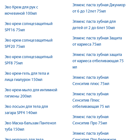
Элмекс паста зубная Джуниор
Эво Крем для рук с
от 6 до 12лет 75мл
мочевиной 100мл
Элмекс паста зубная для
Эво крем солнцезащитный
детей от 2 до 6лет 50мл
SPF16 75мл
Элмекс паста зубная Защита
Эво крем солнцезащитный
от кариеса 75мл
SPF20 75мл
Элмекс паста зубная защита
Эво крем солнцезащитный
от кариеса отбеливающая 75
SPF8 75мл
мл
Эво крем-гель для тела и
Элмекс паста зубная
лица гиалурон 150мл
Сенситив плюс 75мл
Эво крем-мыло для интимной
Элмекс паста зубная
гигиены 200мл
Сенситив Плюс
Эво лосьон для тела для
отбеливающая 75 мл
загара SPF4 140мл
Элмекс паста зубная
Эво Маска-бальзам Пантенол
Сенситив Про 75мл
туба 150мл
Элмекс паста зубная
Эво молочко для тела
Сенситив Про Бережное