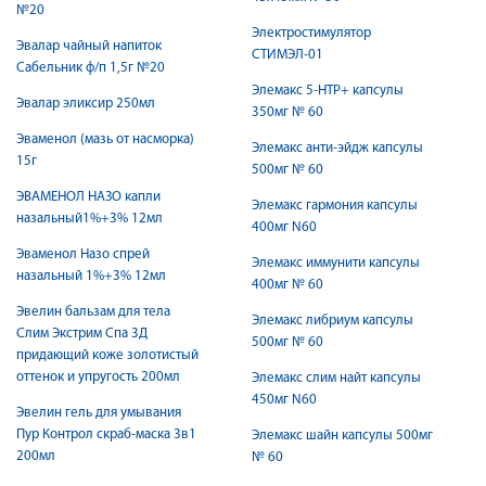
№20
Электростимулятор
Эвалар чайный напиток
СТИМЭЛ-01
Сабельник ф/п 1,5г №20
Элемакс 5-HTP+ капсулы
Эвалар эликсир 250мл
350мг № 60
Эваменол (мазь от насморка)
Элемакс анти-эйдж капсулы
15г
500мг № 60
ЭВАМЕНОЛ НАЗО капли
Элемакс гармония капсулы
назальный1%+3% 12мл
400мг N60
Эваменол Назо спрей
Элемакс иммунити капсулы
назальный 1%+3% 12мл
400мг № 60
Эвелин бальзам для тела
Элемакс либриум капсулы
Слим Экстрим Спа 3Д
500мг № 60
придающий коже золотистый
оттенок и упругость 200мл
Элемакс слим найт капсулы
450мг N60
Эвелин гель для умывания
Пур Контрол скраб-маска 3в1
Элемакс шайн капсулы 500мг
200мл
№ 60