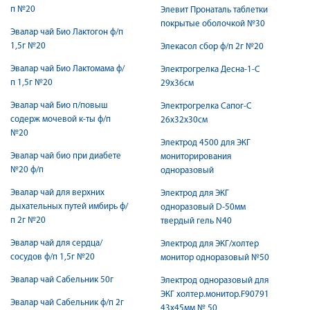
п №20
Элевит Пронаталь таблетки
покрытые оболочкой №30
Эвалар чай Био Лактогон ф/п
1,5г №20
Элекасол сбор ф/п 2г №20
Эвалар чай Био Лактомама ф/
Электрогрелка Десна-1-С
п 1,5г №20
29х36см
Эвалар чай Био п/повыш
Электрогрелка Сапог-С
содерж мочевой к-ты ф/п
26х32х30см
№20
Электрод 4500 для ЭКГ
Эвалар чай био при диабете
мониторирования
№20 ф/п
одноразовый
Эвалар чай для верхних
Электрод для ЭКГ
дыхательных путей имбирь ф/
одноразовый D-50мм
п 2г №20
твердый гель N40
Эвалар чай для сердца/
Электрод для ЭКГ/холтер
сосудов ф/п 1,5г №20
монитор одноразовый №50
Эвалар чай Сабельник 50г
Электрод одноразовый для
ЭКГ холтер.монитор.F90791
Эвалар чай Сабельник ф/п 2г
43х45мм № 50