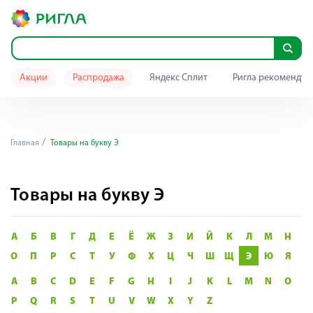
Акции
Распродажа
Яндекс Сплит
Ригла рекомендуе
Главная
Товары на букву Э
Товары на букву Э
А
Б
В
Г
Д
Е
Ё
Ж
З
И
Й
К
Л
М
Н
О
П
Р
С
Т
У
Ф
Х
Ц
Ч
Ш
Щ
Э
Ю
Я
A
B
C
D
E
F
G
H
I
J
K
L
M
N
O
P
Q
R
S
T
U
V
W
X
Y
Z