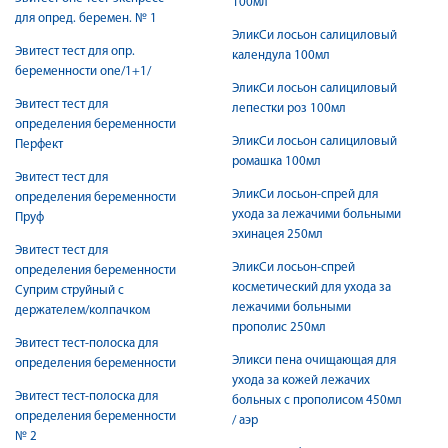
100мл
для опред. беремен. № 1
ЭликСи лосьон салициловый
Эвитест тест для опр.
календула 100мл
беременности one/1+1/
ЭликСи лосьон салициловый
Эвитест тест для
лепестки роз 100мл
определения беременности
ЭликСи лосьон салициловый
Перфект
ромашка 100мл
Эвитест тест для
ЭликСи лосьон-спрей для
определения беременности
ухода за лежачими больными
Пруф
эхинацея 250мл
Эвитест тест для
ЭликСи лосьон-спрей
определения беременности
косметический для ухода за
Суприм струйный с
лежачими больными
держателем/колпачком
прополис 250мл
Эвитест тест-полоска для
Эликси пена очищающая для
определения беременности
ухода за кожей лежачих
Эвитест тест-полоска для
больных с прополисом 450мл
определения беременности
/ аэр
№ 2