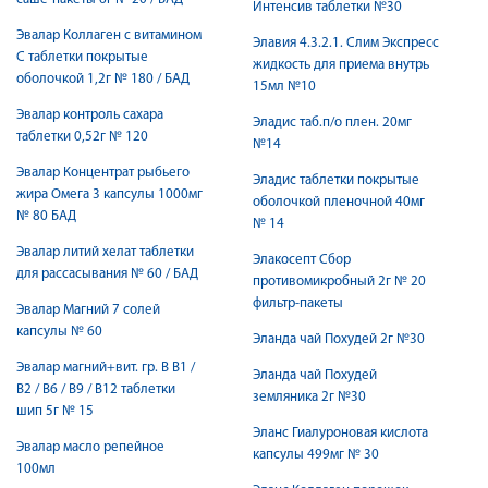
Интенсив таблетки №30
Эвалар Коллаген с витамином
Элавия 4.3.2.1. Слим Экспресс
С таблетки покрытые
жидкость для приема внутрь
оболочкой 1,2г № 180 / БАД
15мл №10
Эвалар контроль сахара
Эладис таб.п/о плен. 20мг
таблетки 0,52г № 120
№14
Эвалар Концентрат рыбьего
Эладис таблетки покрытые
жира Омега 3 капсулы 1000мг
оболочкой пленочной 40мг
№ 80 БАД
№ 14
Эвалар литий хелат таблетки
Элакосепт Сбор
для рассасывания № 60 / БАД
противомикробный 2г № 20
фильтр-пакеты
Эвалар Магний 7 солей
капсулы № 60
Эланда чай Похудей 2г №30
Эвалар магний+вит. гр. В В1 /
Эланда чай Похудей
В2 / В6 / В9 / В12 таблетки
земляника 2г №30
шип 5г № 15
Эланс Гиалуроновая кислота
Эвалар масло репейное
капсулы 499мг № 30
100мл