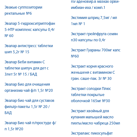
rsv аденовир.в мазках орви-
Эвакью суппозитории
имбиан-иха / комп.1
ректальные №6
Экстимия шприц 7,5мг / мл
Эвалар 5-гидрокситриптофан
1мл № 1
5-HTP комплекс капсулы 0,4г
Экстракт грейпфрута семян
№ 60
n30 капсулы по 0,4г
Эвалар антистресс таблетки
Экстракт Гуараны 700мг капс
шип 5,2г № 15
№60
Эвалар Беби витамин С
Экстракт корня красного
таблетки шипуч для дет с
женьшеня с витамином С
3лет 5г № 15 / БАД
гран. саше-пак. 3г № 30
Эвалар Био для очищения
Экстракт солодки Плюс
организма чай ф/п 1,5г №20
таблетки покрытые
Эвалар био чай для суставов
оболочкой 165мг №30
фильтр-пакеты 1,5г № 20 /
Экстракт хвойный для
БАД
купания малышей масло
Эвалар Био чай п/простуде ф/
пихты/масло чабреца 250мл
п 1,5г №20
Экстралакс пикосульфат