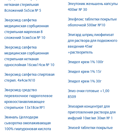
Элеутоник женьшень капсулы
нетканая стерильная
400мг № 30
8сложений 5х5см № 5
Элефлокс таблетки покрытые
Эверсмед салфетка
оболочкой 500мг №10
медицинская сорбционная
стерильная марлевая 8
Элигард шприц лиофилизат
сложений 5смх5см № 10
для раствора для подкожного
введения 45мг
Эверсмед салфетка
+растворитель
медицинская сорбционная
стерильная нетканая
Элидел крем 1% 100г
однослойная 16смх14см № 10
Элидел крем 1% 15г
Эверсмед салфетка спиртовая
стерил. 4х4см N10
Элидел крем 1% 30г
Эверсмед средство
Элиз очки готовые +1,00
перевязочное гидрогелевое
8509
кровоостанавливающее
Элизария концентрат для
стерильное 13х18см №1
приготовления раствора для
Эвиналь Целлодерм
инфузий 10мг/мл 30мл № 1
сыворотка омолаживающая
Элизей таблетки покрытые
100% гиалуроновая кислота