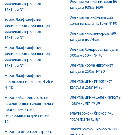
Элентра магний-витамин В6
марлевая стерильная
капсулы 938мг N90
16х14см № 20
Элентра магний+кальций
Эверс Лайф салфетка
хелат капсулы 1210мг № 90
медицинская сорбционная
марлевая стерильная
Элентра хитозан+хром n90
16х14см № 20
капсулы по 740мг
Эверс Лайф салфетка
Элентра ХондроБаз капсулы
медицинская сорбционная
300мг+360мг № 90
марлевая стерильная
Элентра хрома никотинат
16х14см № 20
капсулы 250мг № 90
Эверс Лайф салфетка
Элентра Цинк пиколинат
спиртовая стерильная 4х4см
капсулы 25мг № 90
№ 10
Элентра Цинк+Селен капсулы
Эверс лайф-гель средство
15мг+75мкг № 30
перевязочное гидрогелевое
противоожоговое
элеутерококк биокор n45
ранозаживляющее стерил
таблетки по 0,18г
10г
Элеутерококк Биокор № 100
Эверс повязка пластырного