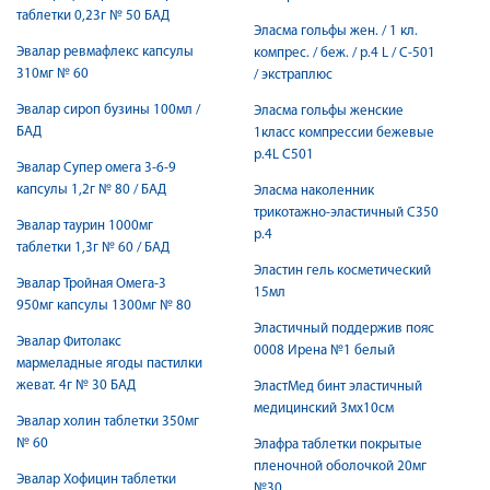
таблетки 0,23г № 50 БАД
Эласма гольфы жен. / 1 кл.
Эвалар ревмафлекс капсулы
компрес. / беж. / р.4 L / С-501
310мг № 60
/ экстраплюс
Эвалар сироп бузины 100мл /
Эласма гольфы женские
БАД
1класс компрессии бежевые
р.4L С501
Эвалар Супер омега 3-6-9
капсулы 1,2г № 80 / БАД
Эласма наколенник
трикотажно-эластичный С350
Эвалар таурин 1000мг
р.4
таблетки 1,3г № 60 / БАД
Эластин гель косметический
Эвалар Тройная Омега-3
15мл
950мг капсулы 1300мг № 80
Эластичный поддержив пояс
Эвалар Фитолакс
0008 Ирена №1 белый
мармеладные ягоды пастилки
жеват. 4г № 30 БАД
ЭластМед бинт эластичный
медицинский 3мх10см
Эвалар холин таблетки 350мг
№ 60
Элафра таблетки покрытые
пленочной оболочкой 20мг
Эвалар Хофицин таблетки
№30