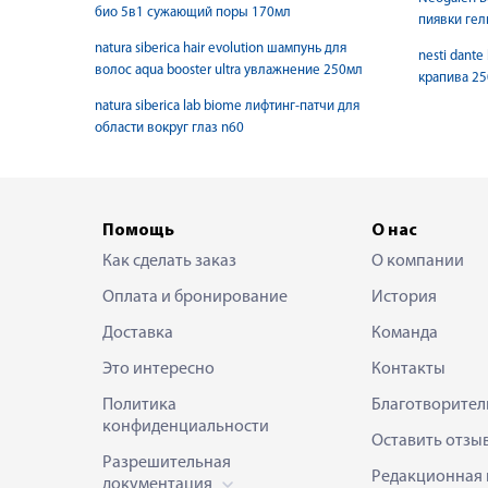
био 5в1 сужающий поры 170мл
пиявки гел
natura siberica hair evolution шампунь для
nesti dante
волос aqua booster ultra увлажнение 250мл
крапива 25
natura siberica lab biome лифтинг-патчи для
области вокруг глаз n60
Помощь
О нас
Как сделать заказ
О компании
Оплата и бронирование
История
Доставка
Команда
Это интересно
Контакты
Политика
Благотворител
конфиденциальности
Оставить отзы
Разрешительная
Редакционная 
документация