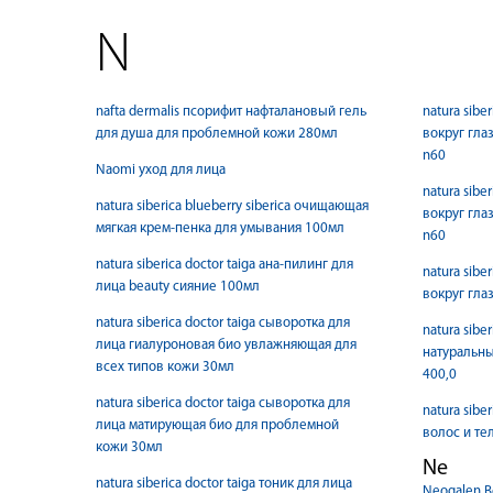
N
nafta dermalis псорифит нафталановый гель
natura sibe
для душа для проблемной кожи 280мл
вокруг гл
n60
Naomi уход для лица
natura sibe
natura siberica blueberry siberica очищающая
вокруг гл
мягкая крем-пенка для умывания 100мл
n60
natura siberica doctor taiga ана-пилинг для
natura sibe
лица beauty сияние 100мл
вокруг гла
natura siberica doctor taiga сыворотка для
natura sibe
лица гиалуроновая био увлажняющая для
натуральны
всех типов кожи 30мл
400,0
natura siberica doctor taiga сыворотка для
natura sibe
лица матирующая био для проблемной
волос и тел
кожи 30мл
Ne
natura siberica doctor taiga тоник для лица
Neogalen В