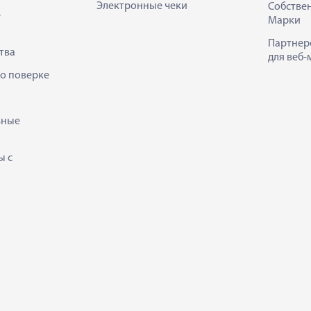
Электронные чеки
Собстве
е
Марки
Партнер
тва
для веб-
 о поверке
ьные
ы с