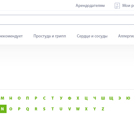
Арендодателям
Мои р
рекомендует
Простуда и грипп
Сердце и сосуды
Аллерги
М
Н
О
П
Р
С
Т
У
Ф
Х
Ц
Ч
Ш
Щ
Э
Ю
N
O
P
Q
R
S
T
U
V
W
X
Y
Z