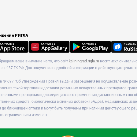
жение РИГЛА
Обращаем ваше внимание на то, что сайт
kaliningrad.rigla.ru
носит исключительно
ст. 437 ГК РФ. Для получения подробной информации о действующих ценах на 
ода № 697 "Об утверждении Правил выдачи разрешения на осуществление роз
ления такой торговли и доставки указанных лекарственных препаратов граж
твенными препаратами для медицинского применения дистанционным способом
венных средств, биологически активных добавок (БАДов), медицинских издел
 до ближайшей аптеки и могут быть получены при наличии действующего рец
ыть ограничен или изменен