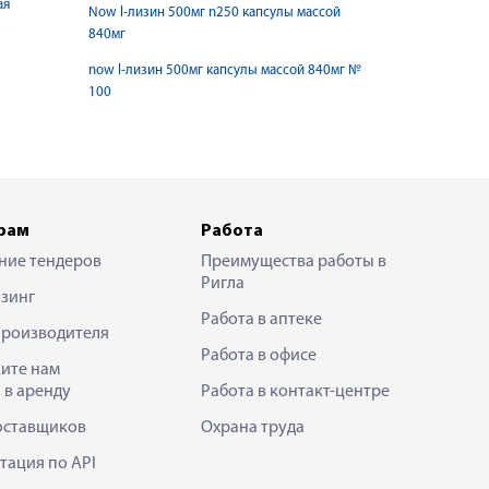
ая
Now l-лизин 500мг n250 капсулы массой
840мг
now l-лизин 500мг капсулы массой 840мг №
100
рам
Работа
ние тендеров
Преимущества работы в
Ригла
зинг
Работа в аптеке
производителя
Работа в офисе
ите нам
 в аренду
Работа в контакт-центре
оставщиков
Охрана труда
тация по API