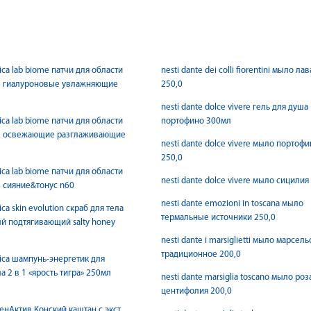
rica lab biome патчи для области
nesti dante dei colli fiorentini мыло ла
аз гиалуроновые увлажняющие
250,0
nesti dante dolce vivere гель для душа
rica lab biome патчи для области
портофино 300мл
аз освежающие разглаживающие
nesti dante dolce vivere мыло портоф
250,0
rica lab biome патчи для области
nesti dante dolce vivere мыло сицилия
з сияние&тонус n60
nesti dante emozioni in toscana мыло
rica skin evolution скраб для тела
термальные источники 250,0
й подтягивающий salty honey
nesti dante i marsiglietti мыло марсел
традиционное 200,0
rica шампунь-энергетик для
а 2 в 1 «ярость тигра» 250мл
nesti dante marsiglia toscano мыло роз
центифолия 200,0
енАктив Конский каштан с экст