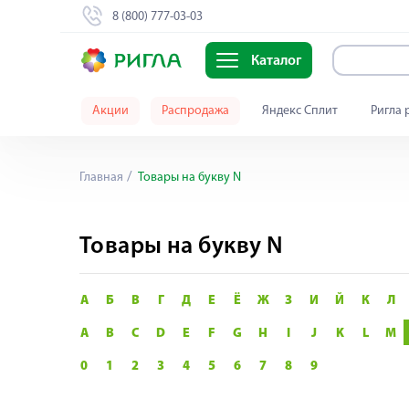
8 (800) 777-03-03
Каталог
Акции
Распродажа
Яндекс Сплит
Ригла 
Главная
Товары на букву N
Товары на букву N
А
Б
В
Г
Д
Е
Ё
Ж
З
И
Й
К
Л
A
B
C
D
E
F
G
H
I
J
K
L
M
0
1
2
3
4
5
6
7
8
9