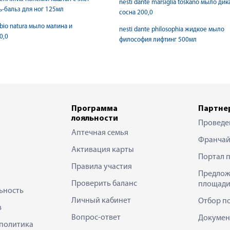
nesti dante marsiglia toskano мыло дик
ь-бальз для ног 125мл
сосна 200,0
 bio natura мыло малина и
nesti dante philosophia жидкое мыло
0,0
философия лифтинг 500мл
Программа
Партне
лояльности
Проведе
Аптечная семья
Франчай
Активация карты
Портал 
Правила участия
Предлож
Проверить баланс
площади
ьность
Личный кабинет
Отбор п
в
Вопрос-ответ
Докумен
политика