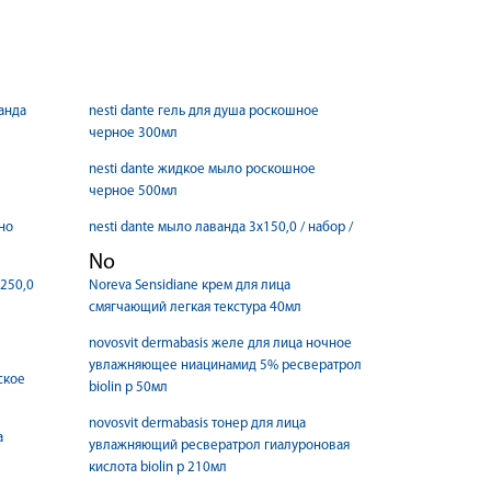
ванда
nesti dante гель для душа роскошное
черное 300мл
nesti dante жидкое мыло роскошное
черное 500мл
ино
nesti dante мыло лаванда 3x150,0 / набор /
No
 250,0
Noreva Sensidiane крем для лица
смягчающий легкая текстура 40мл
novosvit dermabasis желе для лица ночное
увлажняющее ниацинамид 5% ресвератрол
ьское
biolin p 50мл
novosvit dermabasis тонер для лица
а
увлажняющий ресвератрол гиалуроновая
кислота biolin p 210мл