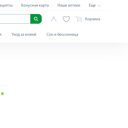
ецепты
Бонусная карта
Наши аптеки
Еще
Корзина
я
Уход за кожей
Сон и бессонница
Я