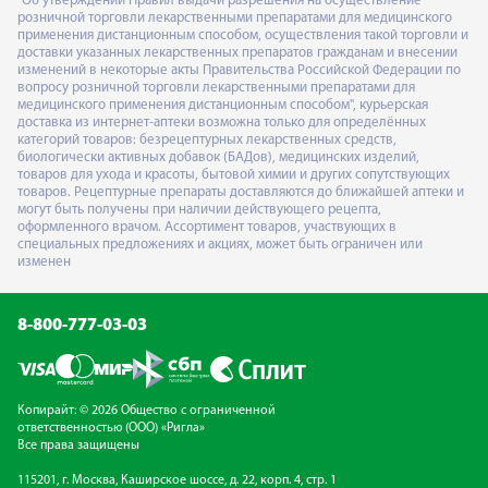
"Об утверждении Правил выдачи разрешения на осуществление
розничной торговли лекарственными препаратами для медицинского
применения дистанционным способом, осуществления такой торговли и
доставки указанных лекарственных препаратов гражданам и внесении
изменений в некоторые акты Правительства Российской Федерации по
вопросу розничной торговли лекарственными препаратами для
медицинского применения дистанционным способом", курьерская
доставка из интернет-аптеки возможна только для определённых
категорий товаров: безрецептурных лекарственных средств,
биологически активных добавок (БАДов), медицинских изделий,
товаров для ухода и красоты, бытовой химии и других сопутствующих
товаров. Рецептурные препараты доставляются до ближайшей аптеки и
могут быть получены при наличии действующего рецепта,
оформленного врачом. Ассортимент товаров, участвующих в
специальных предложениях и акциях, может быть ограничен или
изменен
8-800-777-03-03
Копирайт: © 2026 Общество с ограниченной
ответственностью (ООО) «Ригла»
Все права защищены
115201, г. Москва, Каширское шоссе, д. 22, корп. 4, стр. 1