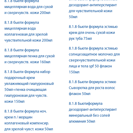
8.1.8 бьюти формула
дезодорант-антиперспирант
мицеллярная вода для сухой
для чувствительной кожи
и сверхчувств. кожи 200мл
50мл
8.1.8 бьюти формула
8.1.8 бьюти формула эстикью
мицеллярная вода
крем для очень сухой кожи
коллагеновая для зрелой
рук туба 75мл
чувствительной кожи 200мл
8.1.8 бьюти формула эстикью
8.1.8 бьюти формула
солнцезащитное молочко для
мицеллярная пенка для сухой
сверхчувствительной кожи
и сверхчувств. кожи 160мл
лица и тела spf 50 флакон
8.1.8 Бьюти Формула набор
150мл
подарочный крем
8.1.8 Бьюти Формула эстикю
увлажняющий гиалуроновый
Сыворотка для роста волос
50мл+пенка очищающая
флакон 50мл
гиалуроновая для чувств.
кожи 150мл
8.1.8 Бьютиформула
дезодорант-антиперспирант
8.1.8 бьюти формула ноч.
минеральный без солей
крем п / морщин
алюминия 50мл
коллагеновый компенсир.
для зрелой чувст. кожи 50мл