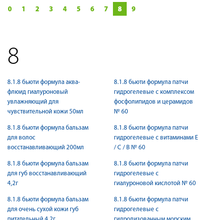
0
1
2
3
4
5
6
7
8
9
8
8.1.8 бьюти формула аква-
8.1.8 бьюти формула патчи
флюид гиалуроновый
гидрогелевые c комплексом
увлажняющий для
фосфолипидов и церамидов
чувствительной кожи 50мл
№ 60
8.1.8 бьюти формула бальзам
8.1.8 бьюти формула патчи
для волос
гидрогелевые с витаминами Е
восстанавливающий 200мл
/ С / В № 60
8.1.8 бьюти формула бальзам
8.1.8 бьюти формула патчи
для губ восстанавливающий
гидрогелевые с
4,2г
гиалуроновой кислотой № 60
8.1.8 бьюти формула бальзам
8.1.8 бьюти формула патчи
для очень сухой кожи губ
гидрогелевые с
питательный 4,2г
гидролизованным морским