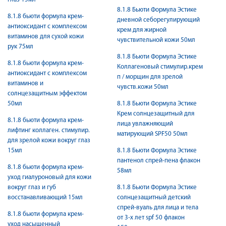
8.1.8 Бьюти Формула Эстике
8.1.8 бьюти формула крем-
дневной себорегулирующий
антиоксидант с комплексом
крем для жирной
витаминов для сухой кожи
чувствительной кожи 50мл
рук 75мл
8.1.8 Бьюти Формула Эстике
8.1.8 бьюти формула крем-
Коллагеновый стимулир.крем
антиоксидант с комплексом
п / морщин для зрелой
витаминов и
чувств.кожи 50мл
солнцезащитным эффектом
50мл
8.1.8 Бьюти Формула Эстике
Крем солнцезащитный для
8.1.8 бьюти формула крем-
лица увлажняющий
лифтинг коллаген. стимулир.
матирующий SPF50 50мл
для зрелой кожи вокруг глаз
15мл
8.1.8 Бьюти Формула Эстике
пантенол спрей-пена флакон
8.1.8 бьюти формула крем-
58мл
уход гиалуроновый для кожи
вокруг глаз и губ
8.1.8 Бьюти Формула Эстике
восстанавливающий 15мл
солнцезащитный детский
спрей-вуаль для лица и тела
8.1.8 бьюти формула крем-
от 3-х лет spf 50 флакон
уход насыщенный