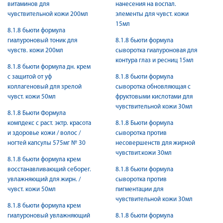
витаминов для
нанесения на воспал.
чувствительной кожи 200мл
элементы для чувст. кожи
15мл
8.1.8 бьюти формула
гиалуроновый тоник для
8.1.8 бьюти формула
чувств. кожи 200мл
сыворотка гиалуроновая для
контура глаз и ресниц 15мл
8.1.8 бьюти формула дн. крем
с защитой от уф
8.1.8 бьюти формула
коллагеновый для зрелой
сыворотка обновляющая с
чувст. кожи 50мл
фруктовыми кислотами для
чувствительной кожи 30мл
8.1.8 Бьюти Формула
компдекс с раст. эктр. красота
8.1.8 Бьюти формула
и здоровье кожи / волос /
сыворотка против
ногтей капсулы 575мг № 30
несовершенств для жирной
чувствит.кожи 30мл
8.1.8 бьюти формула крем
восстанавливающий себорег.
8.1.8 бьюти формула
увлажняющий для жирн. /
сыворотка против
чувст. кожи 50мл
пигментации для
чувствительной кожи 30мл
8.1.8 бьюти формула крем
гиалуроновый увлажняющий
8.1.8 бьюти формула