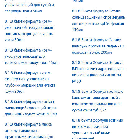
150мл
успокаивающий для сухой и
сверхчув. кожи 50мл
8.1.8 Бьюти Формула Эстике
солнцезащитный спрей-вуаль
8.1.8 бьюти формула крем-
для лица и тела spf 50 флакон
уход ночной гиалуроновый
150мл
против морщин для чувств.
кожи 50мл
8.1.8 Бьюти Формула Эстике
шампунь против выпадения и
8.1.8 бьюти формула крем-
ломкости волос 200мл
уход укрепляющий для
тонкой кожи вокруг глаз 15мл
8.1.8 Бьюти Формула Эстикью
Б.Пьюр патчи гидрогелевые с
8.1.8 бьюти формула крем-
липосалициловой кислотой
филлер гиалуроновый от
№ 60
глубоких морщин для чувств.
кожи 30мл
8.1.8 Бьюти Формула эстикью
бальзам антиоксидантный с
8.1.8 бьюти формула лосьон
комплексом витаминов для
очищающий сужающий поры
сухой кожи губ 4,2г
для жирн. / чувст. кожи 200мл
8.1.8 бьюти формула эстикью
8.1.8 бьюти формула маска
вв-крем для жирной
отшелушивающая с
чувствительной кожи
фруктовыми кислотами для