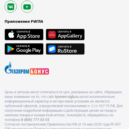
Приложение РИГЛА
Цены в аптеках могут отличаться от цен, указанных на сайте. Обращаем
ваше внимание на то, что сайт
tyumen.rigla.ru
носит исключительно
информационный характер и ни при каких условиях не является
публичной офертой, определяемой положениями п. 2 ст. 437 ГК РФ. Для
получения подробной информации о действующих ценах на товар и
наличии товара в конкретной аптеке, пожалуйста, обращайтесь по
телефону
8 (800) 777-03-03
Согласно постановлению Правительства РФ от 16 мая 2020 года № 697