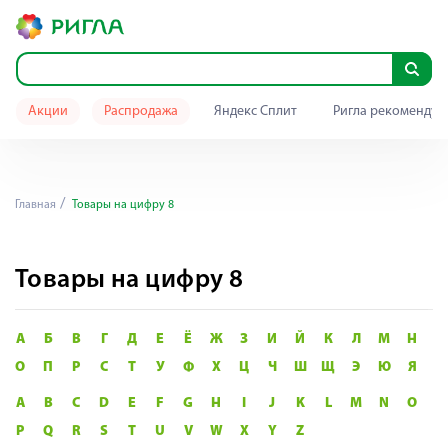
Акции
Распродажа
Яндекс Сплит
Ригла рекомендуе
Главная
Товары на цифру 8
Товары на цифру 8
А
Б
В
Г
Д
Е
Ё
Ж
З
И
Й
К
Л
М
Н
О
П
Р
С
Т
У
Ф
Х
Ц
Ч
Ш
Щ
Э
Ю
Я
A
B
C
D
E
F
G
H
I
J
K
L
M
N
O
P
Q
R
S
T
U
V
W
X
Y
Z