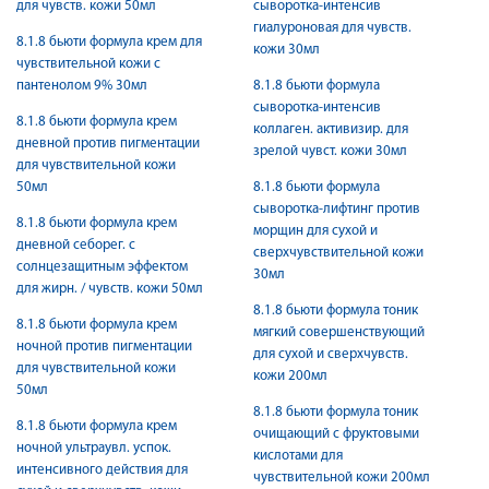
для чувств. кожи 50мл
сыворотка-интенсив
гиалуроновая для чувств.
8.1.8 бьюти формула крем для
кожи 30мл
чувствительной кожи с
пантенолом 9% 30мл
8.1.8 бьюти формула
сыворотка-интенсив
8.1.8 бьюти формула крем
коллаген. активизир. для
дневной против пигментации
зрелой чувст. кожи 30мл
для чувствительной кожи
50мл
8.1.8 бьюти формула
сыворотка-лифтинг против
8.1.8 бьюти формула крем
морщин для сухой и
дневной себорег. с
сверхчувствительной кожи
солнцезащитным эффектом
30мл
для жирн. / чувств. кожи 50мл
8.1.8 бьюти формула тоник
8.1.8 бьюти формула крем
мягкий совершенствующий
ночной против пигментации
для сухой и сверхчувств.
для чувствительной кожи
кожи 200мл
50мл
8.1.8 бьюти формула тоник
8.1.8 бьюти формула крем
очищающий с фруктовыми
ночной ультраувл. успок.
кислотами для
интенсивного действия для
чувствительной кожи 200мл