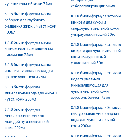
матирующий
чувствительной кожи 75мл
себорегулирующий 50мл
8.1.8 бьюти формула маска
8.1.8 бьюти формула эстикью
себорег. для глубокого
вв-крем для сухой и
очищения жирн. / чувст. кожи
сверхчувствительной кожи
100мл
ультраувлажняющий 50мл
8.1.8 бьюти формула маска-
8.1.8 бьюти формула эстикью
антиоксидант с комплексом
вв-крем для чувствительной
витаминов 75мл
кожи гиалуроновый
увлажняющий 50мл
8.1.8 бьюти формула маска-
интенсив коллагеновая для
8.1.8 бьюти формула эстикью
зрелой чувст. кожи 75мл
вода термальная
минерализующая для
8.1.8 бьюти формула
чувствительной кожи
мицеллярная вода для жирн. /
аэрозоль баллон 75мл
чувст. кожи 200мл
8.1.8 бьюти формула Эстикью
8.1.8 бьюти формула
гиалуроновая мицеллярная
мицеллярная вода для
вода для чувствительной
молодой чувствительной
кожи 200мл
кожи 200мл
8.1.8 Бьюти формула эстикью