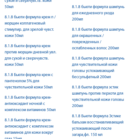
сухой и сверхчувств. кожи
50мл
8.1.8 бьюти формула шампунь
для ежедневного ухода
8.1.8 бьюти формула крем п /
200мл
морщин коллагеновый
стимулир. для зрелой чувст.
8.1.8 бьюти формула шампунь
кожи 50мл
для окрашенных /
поврежденных /
8.1.8 бьюти формула крем
ослабленных волос 200мл
против морщин дневной увл.
для сухой и сверхчувств.
8.1.8 бьюти формула шампунь
кожи 50мл
для чувствительной кожи
головы успокаивающий
8.1.8 Бьюти формула крем с
бессульфатный 200мл
пантенолом 5% для
чувствительной кожи 50мл
8.1.8 бьюти формула эстик
шампунь против перхоти для
8.1.8 бьюти формула крем-
чувствительной кожи головы
антиоксидант ночной с
200мл
комплексом витаминов 50мл
8.1.8 Бьюти Формула Эстике
8.1.8 бьюти формула крем-
бальзам восстанавливающий
антиоксидант с комплексом
успокаивающий после
витаминов для кожи вокруг
загара,фл. 150 мл
глаз 15мл