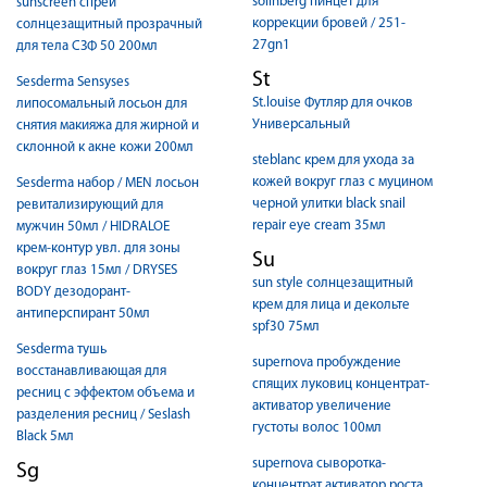
solinberg пинцет для
sunscreen спрей
коррекции бровей / 251-
солнцезащитный прозрачный
27gn1
для тела СЗФ 50 200мл
St
Sesderma Sensyses
St.louise Футляр для очков
липосомальный лосьон для
Универсальный
снятия макияжа для жирной и
склонной к акне кожи 200мл
steblanc крем для ухода за
кожей вокруг глаз с муцином
Sesderma набор / MEN лосьон
черной улитки black snail
ревитализирующий для
repair eye cream 35мл
мужчин 50мл / HIDRALOE
крем-контур увл. для зоны
Su
вокруг глаз 15мл / DRYSES
sun style солнцезащитный
BODY дезодорант-
крем для лица и декольте
антиперспирант 50мл
spf30 75мл
Sesderma тушь
supernova пробуждение
восстанавливающая для
спящих луковиц концентрат-
ресниц с эффектом объема и
активатор увеличение
разделения ресниц / Seslash
густоты волос 100мл
Black 5мл
supernova сыворотка-
Sg
концентрат активатор роста