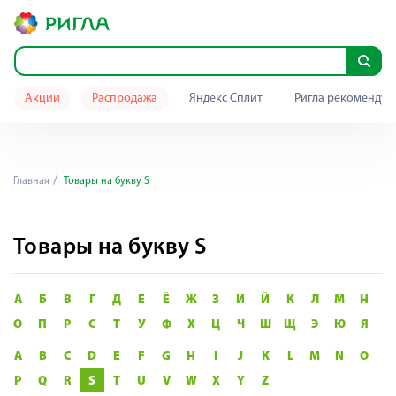
Акции
Распродажа
Яндекс Сплит
Ригла рекомендуе
Главная
Товары на букву S
Товары на букву S
А
Б
В
Г
Д
Е
Ё
Ж
З
И
Й
К
Л
М
Н
О
П
Р
С
Т
У
Ф
Х
Ц
Ч
Ш
Щ
Э
Ю
Я
A
B
C
D
E
F
G
H
I
J
K
L
M
N
O
P
Q
R
S
T
U
V
W
X
Y
Z