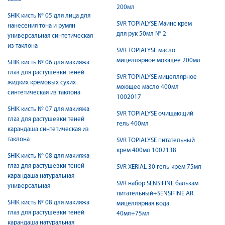
200мл
SHIK кисть № 05 для лица для
SVR TOPIALYSE Маинс крем
нанесения тона и румян
для рук 50мл № 2
универсальная синтетическая
из таклона
SVR TOPIALYSE масло
мицеллярное моющее 200мл
SHIK кисть № 06 для макияжа
глаз для растушевки теней
SVR TOPIALYSE мицеллярное
жидких кремовых сухих
моющее масло 400мл
синтетическая из таклона
1002017
SHIK кисть № 07 для макияжа
SVR TOPIALYSE очищающий
глаз для растушевки теней
гель 400мл
карандаша синтетическая из
таклона
SVR TOPIALYSE питательный
крем 400мл 1002138
SHIK кисть № 08 для макияжа
глаз для растушевки теней
SVR XERIAL 30 гель-крем 75мл
карандаша натуральная
SVR набор SENSIFINE бальзам
универсальная
питательный+SENSIFINE AR
SHIK кисть № 08 для макияжа
мицеллярная вода
глаз для растушевки теней
40мл+75мл
карандаша натуральная