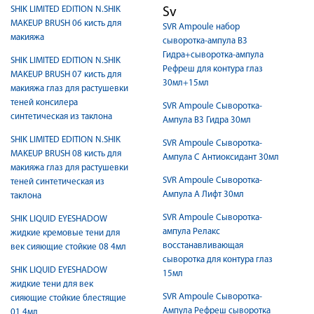
SHIK LIMITED EDITION N.SHIK
Sv
MAKEUP BRUSH 06 кисть для
SVR Ampoule набор
макияжа
сыворотка-ампула B3
Гидра+сыворотка-ампула
SHIK LIMITED EDITION N.SHIK
Рефреш для контура глаз
MAKEUP BRUSH 07 кисть для
30мл+15мл
макияжа глаз для растушевки
теней консилера
SVR Ampoule Сыворотка-
синтетическая из таклона
Ампула B3 Гидра 30мл
SHIK LIMITED EDITION N.SHIK
SVR Ampoule Сыворотка-
MAKEUP BRUSH 08 кисть для
Ампула C Антиоксидант 30мл
макияжа глаз для растушевки
SVR Ampoule Сыворотка-
теней синтетическая из
Ампула А Лифт 30мл
таклона
SVR Ampoule Сыворотка-
SHIK LIQUID EYESHADOW
ампула Релакс
жидкие кремовые тени для
восстанавливающая
век сияющие стойкие 08 4мл
сыворотка для контура глаз
SHIK LIQUID EYESHADOW
15мл
жидкие тени для век
SVR Ampoule Сыворотка-
сияющие стойкие блестящие
Ампула Рефреш сыворотка
01 4мл