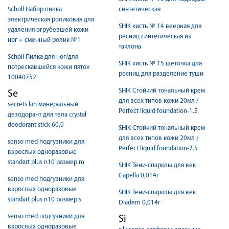
Scholl Набор пилка
синтетическая
электрическая роликовая для
SHIK кисть № 14 веерная для
удаления огрубевшей кожи
ресниц синтетическая из
ног + сменный ролик №1
таклона
Scholl Пилка для ног/для
SHIK кисть № 15 щеточка для
потрескавшейся кожи пяток
ресниц для разделение туши
10040752
SHIK Стойкий тональный крем
Se
для всех типов кожи 20мл /
secrets lan минеральный
Perfect liquid foundation-1.5
дезодорант для тела crystal
deodorant stick 60,0
SHIK Стойкий тональный крем
для всех типов кожи 20мл /
senso med подгузники для
Perfect liquid foundation-2.5
взрослых одноразовые
standart plus n10 размер m
SHIK Тени-спарклы для век
Capella 0,014г
senso med подгузники для
взрослых одноразовые
SHIK Тени-спарклы для век
standart plus n10 размер s
Diadem 0,014г
senso med подгузники для
Si
взрослых одноразовые