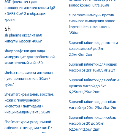
SGTI-флекс тест для
волос kopexil ultra 30мл
выявления антител класса IgG
к SARS-CoV-2 в образцах
supernova шампунь против
крови
сильного выпадения волос
kopexil ultra + женьшень
Sh
350мл
sh pharma оксалит n60
капсулы массой 406мг
Supramil таблетки для котят и
кошек массой до 2кг
shary салфетки для лица
2,5мг/2мг 2шт
матирующие для проблемной
кожи зеленый чай n50
Supramil таблетки для кошек
массой от 2кг 10мг/8мг 2шт
shefox гель-смазка интимная
чувственная ваниль 50мл /
Supramil таблетки для собак и
туба /
щенков массой до 5кг
6,25мг/1,25мг 2шт
SheSmart крем днев. восстан.
кожи с гиалуроновой
Supramil таблетки для собак
кислотой / пептидами /
массой до 20кг 25мг/5мг 2шт
ниацинамидом / вит.Е 50мл
Supramil таблетки для собак
SheSmart крем-уход ночной
массой от 20 до 50кг
отбелив. с петидами / вит.Е /
62,5мг/12,5мг 2шт