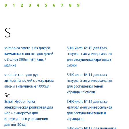
0
1
2
3
4
5
6
7
8
9
S
salmoniсa омега-3 из дикого
SHIK кисть № 10 для глаз
камчатского лосося для детей
натуральная универсальная
с 3-х лет 300мг n84 капс /
для растушевки карандаша
малина
смоки
sanitelle гель для рук
SHIK кисть № 11 для глаз
антисептический с экстрактом
натуральная универсальная
алоэ и витамином е 1000мл
для растушевки теней
карандаша смоки
Sc
Scholl Набор пилка
SHIK кисть № 12 для глаз
электрическая роликовая для
натуральная универсальная
ног + сыворотка для
для растушевки теней и
интенсивного увлажнения
карандаша
для ног 30 мл
SHIK кисть № 13 для подводки