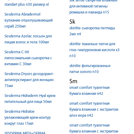
silk sense салфетки влажные
standart plus n30 размер xl
для интимной гигиены
ромашка и лаванда n15
Sesderma Abradermol
вулканик-отшелушивающий
Sk
скраб 250мл
skinlite сыворотка пептиды
2мл n4
Sesderma Azelac лосьон для
лицам волос и тела 100мл
skinlite тканевые патчи для
глаз гиалуроновая кислота х3
Sesderma C-Vit
n10
липосомальная сыворотка с
витамин C 30мл
skinlite фольгированные
патчи золото n10
Sesderma Dryses дезодорант-
антиперспирант для женщин
Sm
75мл
smart comfort туалетная
бумага влажная n42
Sesderma Hidraderm Hyal крем
питательный для лица 50мл
smart comfort туалетная
бумага влажная с экстрактом
Sesderma Hidraloe
алоэ вера n42
увлажняющий крем-контур
вокруг глаз 15мл
smart comfort туалетная
бумага влажная с экстрактом
SESDERMA MEDI+DERMA