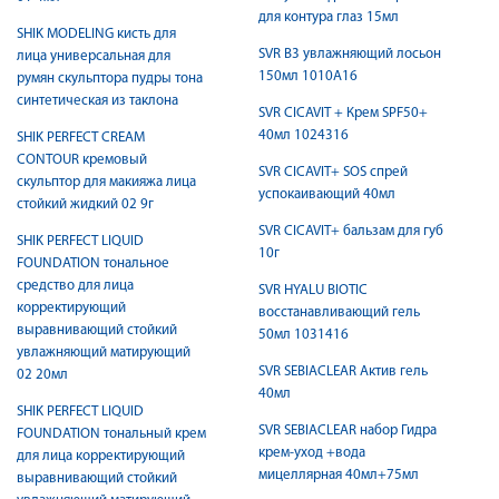
для контура глаз 15мл
SHIK MODELING кисть для
SVR B3 увлажняющий лосьон
лица универсальная для
150мл 1010А16
румян скульптора пудры тона
синтетическая из таклона
SVR CICAVIT + Крем SPF50+
40мл 1024316
SHIK PERFECT CREAM
CONTOUR кремовый
SVR CICAVIT+ SOS спрей
скульптор для макияжа лица
успокаивающий 40мл
стойкий жидкий 02 9г
SVR CICAVIT+ бальзам для губ
SHIK PERFECT LIQUID
10г
FOUNDATION тональное
средство для лица
SVR HYALU BIOTIC
корректирующий
восстанавливающий гель
выравнивающий стойкий
50мл 1031416
увлажняющий матирующий
SVR SEBIACLEAR Актив гель
02 20мл
40мл
SHIK PERFECT LIQUID
SVR SEBIACLEAR набор Гидра
FOUNDATION тональный крем
крем-уход +вода
для лица корректирующий
мицеллярная 40мл+75мл
выравнивающий стойкий