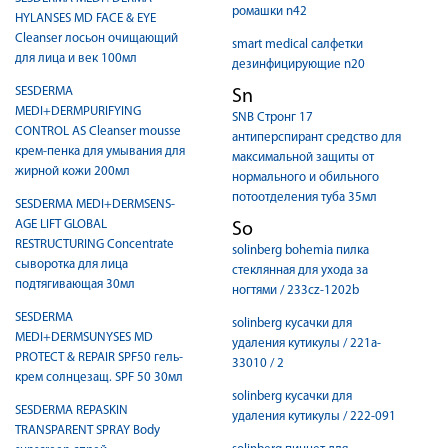
ромашки n42
HYLANSES MD FACE & EYE
Cleanser лосьон очищающий
smart medical салфетки
для лица и век 100мл
дезинфицирующие n20
SESDERMA
Sn
MEDI+DERMPURIFYING
SNB Стронг 17
CONTROL AS Cleanser mousse
антиперспирант средство для
крем-пенка для умывания для
максимальной защиты от
жирной кожи 200мл
нормального и обильного
потоотделения туба 35мл
SESDERMA MEDI+DERMSENS-
AGE LIFT GLOBAL
So
RESTRUCTURING Concentrate
solinberg bohemia пилка
сыворотка для лица
стеклянная для ухода за
подтягивающая 30мл
ногтями / 233cz-1202b
SESDERMA
solinberg кусачки для
MEDI+DERMSUNYSES MD
удаления кутикулы / 221a-
PROTECT & REPAIR SPF50 гель-
33010 / 2
крем солнцезащ. SPF 50 30мл
solinberg кусачки для
SESDERMA REPASKIN
удаления кутикулы / 222-091
TRANSPARENT SPRAY Body