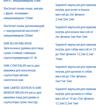
вит.А / ниацинамидом 50мл
Supramil эмульсия для приема
SheSmart пенка очищ. мягкая
внутрь для котят и кошек
с фрукт. энзимами /
массой до 2кг флакон
ниацинамидом 150мл
2,5мг/2мг 5мл
SheSmart тоник увлажняющий
Supramil эмульсия для приема
с гиалуроновой кислотой /
внутрь для кошек массой от
ниацинамидом 200мл
2кг флакон 5мг/4мг 5мл
SHIK BLUSH MELANGE
Supramil эмульсия для приема
Запеченные румяна для лица
внутрь для собак массой от 25
сухие стойкие сияющие
до 50кг флакон 12,5мг/2,5мг
скульптурирующие 01 8г
10мл
SHIK CONCEALER кисть для
Supramil эмульсия для приема
макияжа для консилера
внутрь для щенков и собак
скульптора мягкая
массой до 10кг флакон
синтетическая
5мг/1мг 5мл
SHIK LIMITED EDITION N.SHIK
Supramil эмульсия для приема
MAKEUP BRUSH 04 кисть для
внутрь для щенков и собак
макияжа лица для румян и
массой от 10 до 25кг флакон
скульптора сухих текстур
12,5мг/2,5мг 5мл