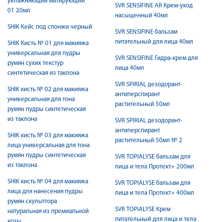
увлажняющий матирующий
SVR SENSIFINE AR Крем-уход
01 20мл
насыщенный 40мл
SHIK Кейс под спонжи черный
SVR SENSIFINE бальзам
питательный для лица 40мл
SHIK Кисть № 01 для макияжа
универсальная для пудры
SVR SENSIFINE Гидра-крем для
румян сухих текстур
лица 40мл
синтетическая из таклона
SVR SPIRIAL дезодорант-
SHIK кисть № 02 для макияжа
антиперспирант
универсальная для тона
растительный 50мл
румян пудры синтетическая
из таклона
SVR SPIRIAL дезодорант-
антиперспирант
SHIK кисть № 03 для макияжа
растительный 50мл № 2
лица универсальная для тона
румян пудры синтетическая
SVR TOPIALYSE бальзам для
из таклона
лица и тела Протект+ 200мл
SHIK кисть № 04 для макияжа
SVR TOPIALYSE бальзам для
лица для нанесения пудры
лица и тела Протект+ 400мл
румян скульптора
SVR TOPIALYSE Крем
натуральная из премиальной
питательный для лица и тела
козы