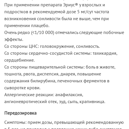
При применении препарата Эриус® у взрослых и
подростков в рекомендуемой дозе 5 мг/сут частота
возникновения сонливости была не выше, чем при
применении плацебо.
Очень редко (<1/10 000) отмечались следующие побочные
эффекты.
Со стороны ЦНС: головокружение, сонливость.
Со стороны сердечно-сосудистой системы: тахикардия,
сердцебиение.
Со стороны пищеварительной системы: боль в животе,
тошнота, рвота, диспепсия, диарея, повышение
содержания билирубина, печеночных ферментов в
сыворотке крови.
Аллергические реакции: анафилаксия,
ангионевротический отек, зуд, сыпь, крапивница.
Передозировка
Симптомы: прием дозы, превышающей рекомендованную
в 5 раз, не приводил к появлению каких-либо симптомов.