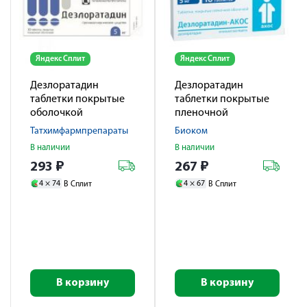
Яндекс Сплит
Яндекс Сплит
Дезлоратадин
Дезлоратадин
таблетки покрытые
таблетки покрытые
оболочкой
пленочной
пленочной 5мг № 10
оболочкой 5мг №10
Татхимфармпрепараты
Биоком
В наличии
В наличии
293
₽
267
₽
4 ×
74
4 ×
67
В Сплит
В Сплит
В корзину
В корзину