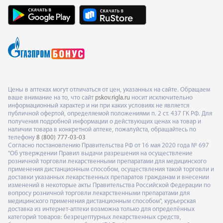
Цены в аптеках могут отличаться от цен, указанных на сайте. Обращаем
ваше внимание на то, что сайт
pskov.rigla.ru
носит исключительно
информационный характер и ни при каких условиях не является
публичной офертой, определяемой положениями п. 2 ст. 437 ГК РФ. Для
получения подробной информации о действующих ценах на товар и
наличии товара в конкретной аптеке, пожалуйста, обращайтесь по
телефону
8 (800) 777-03-03
Согласно постановлению Правительства РФ от 16 мая 2020 года № 697
"Об утверждении Правил выдачи разрешения на осуществление
розничной торговли лекарственными препаратами для медицинского
применения дистанционным способом, осуществления такой торговли и
доставки указанных лекарственных препаратов гражданам и внесении
изменений в некоторые акты Правительства Российской Федерации по
вопросу розничной торговли лекарственными препаратами для
медицинского применения дистанционным способом", курьерская
доставка из интернет-аптеки возможна только для определённых
категорий товаров: безрецептурных лекарственных средств,