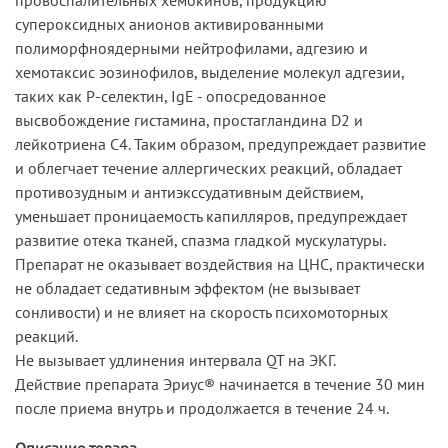
супероксидных анионов активированными
полиморфноядерными нейтрофилами, адгезию и
хемотаксис эозинофилов, выделение молекул адгезии,
таких как Р-селектин, IgE - опосредованное
высвобождение гистамина, простагландина D2 и
лейкотриена С4. Таким образом, предупреждает развитие
и облегчает течение аллергических реакций, обладает
противозудным и антиэкссудативным действием,
уменьшает проницаемость капилляров, предупреждает
развитие отека тканей, спазма гладкой мускулатуры.
Препарат не оказывает воздействия на ЦНС, практически
не обладает седативным эффектом (не вызывает
сонливости) и не влияет на скорость психомоторных
реакций.
Не вызывает удлинения интервала QT на ЭКГ.
Действие препарата Эриус® начинается в течение 30 мин
после приема внутрь и продолжается в течение 24 ч.
Описание товара