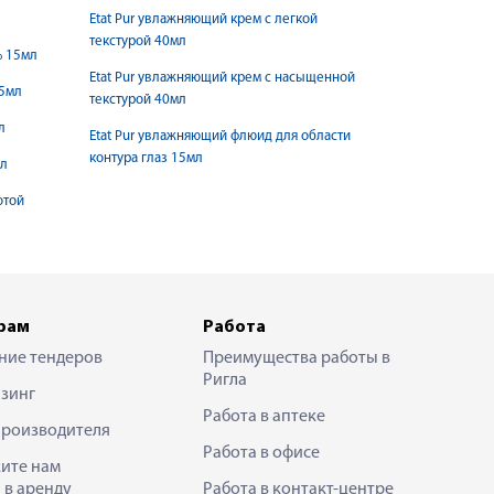
Etat Pur увлажняющий крем с легкой
текстурой 40мл
% 15мл
Etat Pur увлажняющий крем с насыщенной
15мл
текстурой 40мл
л
Etat Pur увлажняющий флюид для области
контура глаз 15мл
мл
отой
рам
Работа
ние тендеров
Преимущества работы в
Ригла
зинг
Работа в аптеке
производителя
Работа в офисе
ите нам
 в аренду
Работа в контакт-центре