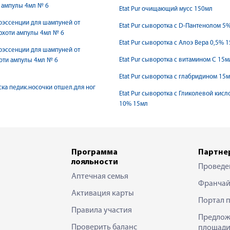
 ампулы 4мл № 6
Etat Pur очищающий мусс 150мл
тоэссенции для шампуней от
Etat Pur сыворотка с D-Пантенолом 5
рхоти ампулы 4мл № 6
Etat Pur сыворотка с Алоэ Вера 0,5% 
тоэссенции для шампуней от
Etat Pur сыворотка с витамином С 15м
оти ампулы 4мл № 6
Etat Pur сыворотка с глабридином 15
аска педик.носочки отшел.для ног
Etat Pur сыворотка с Гликолевой кисл
10% 15мл
Программа
Партне
лояльности
Проведе
Аптечная семья
Франчай
Активация карты
Портал 
Правила участия
Предлож
Проверить баланс
площади