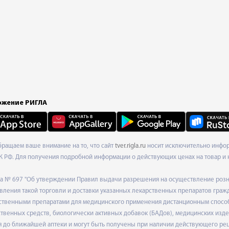
жение РИГЛА
Обращаем ваше внимание на то, что сайт
tver.rigla.ru
носит исключительно информ
К РФ. Для получения подробной информации о действующих ценах на товар и 
ода № 697 "Об утверждении Правил выдачи разрешения на осуществление роз
ления такой торговли и доставки указанных лекарственных препаратов граж
твенными препаратами для медицинского применения дистанционным способом
венных средств, биологически активных добавок (БАДов), медицинских издел
 до ближайшей аптеки и могут быть получены при наличии действующего рец