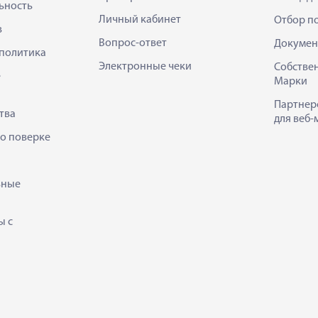
ьность
Личный кабинет
Отбор п
в
Вопрос-ответ
Докумен
политика
Электронные чеки
Собстве
е
Марки
Партнер
тва
для веб-
 о поверке
ьные
ы с