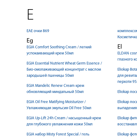
E
EAE очки 869
комплексом
Косметичк
Eg
El
EGIA Comfort Soothing Cream / легкий
успокаивающий крем 50мл
ELDAN cosme
глазного к
EGIA Essential Nutrient Wheat Germ Essence /
Био-омолаживающий концентрат с маслом
Eliokap Bot
зародышей пшеницы 50мл
для ревита
перхоти 9
EGIA Mandelic Renew Cream крем
обновляющий миндальный 50мл
Eliokap ло
EGIA Oil Free Matifying Moisturizer /
Eliokap ло
Увлажняющая эмульсия Oil Free 50мл
выпадения
EGIA Up-Lift 24h Cream / насыщенный крем
Eliokap фи
для глубокого увлажнения кожи 50мл
восстанавл
EGIA набор Misty Forest Special / гель
Eliokap фо