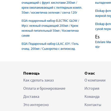
очищающий с фрукт. кислотами 200мл /
выпадения
крем омолаживающий с пептидным компл.
Eliokap фо
50мл / косметичка зеленая / свеча 120г
жирной пе
EGIA подарочный набор ELECTRIC GLOW /
Eliokap фо
Мусс нежный очищающий 200мл / Крем
сухой перх
нежный питательный 50мл / Косметичка
синяя
Es
Estelare М
EGIA Подарочный набор LILAC JOY / Гель
40г
очищ. 200мл / Сыворотка с антиоксид.
Помощь
О нас
Как сделать заказ
О компании
Оплата и бронирование
История
Доставка
Команда
Это интересно
Контакты