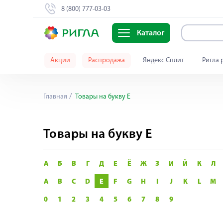
8 (800) 777-03-03
Каталог
Акции
Распродажа
Яндекс Сплит
Ригла 
Главная
Товары на букву E
Товары на букву E
А
Б
В
Г
Д
Е
Ё
Ж
З
И
Й
К
Л
A
B
C
D
E
F
G
H
I
J
K
L
M
0
1
2
3
4
5
6
7
8
9