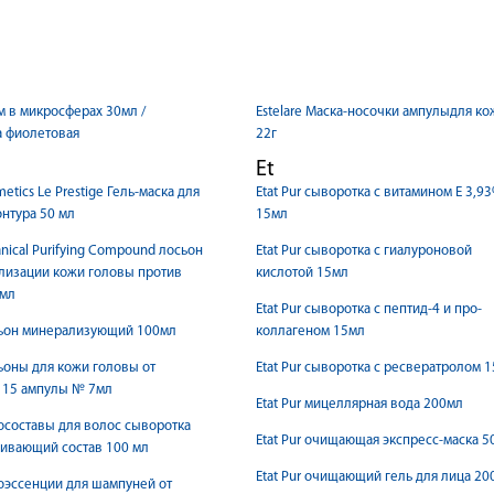
 в микросферах 30мл /
Estelare Маска-носочки ампулыдля ко
а фиолетовая
22г
Et
tics Le Prestige Гель-маска для
Etat Pur cыворотка с витамином Е 3,9
онтура 50 мл
15мл
anical Purifying Compound лосьон
Etat Pur cыворотка с гиалуроновой
лизации кожи головы против
кислотой 15мл
5мл
Etat Pur cыворотка с пептид-4 и про-
сьон минерализующий 100мл
коллагеном 15мл
сьоны для кожи головы от
Etat Pur cыворотка с ресвератролом 
 15 ампулы № 7мл
Etat Pur мицеллярная вода 200мл
тосоставы для волос сыворотка
Etat Pur очищающая экспресс-маска 5
ивающий состав 100 мл
Etat Pur очищающий гель для лица 20
тоэссенции для шампуней от