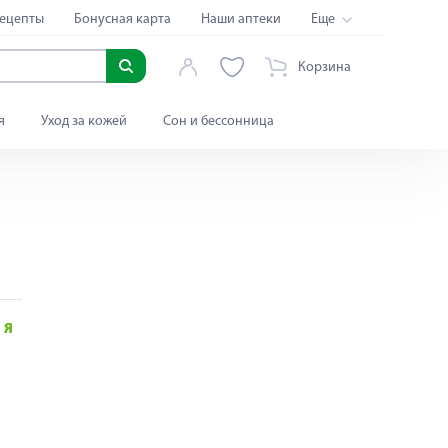
ецепты
Бонусная карта
Наши аптеки
Еще
Корзина
я
Уход за кожей
Сон и бессонница
Я