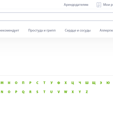
Арендодателям
Мои р
рекомендует
Простуда и грипп
Сердце и сосуды
Аллерги
М
Н
О
П
Р
С
Т
У
Ф
Х
Ц
Ч
Ш
Щ
Э
Ю
N
O
P
Q
R
S
T
U
V
W
X
Y
Z