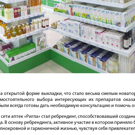
а открытой форме выкладки, что стало весьма смелым новато
самостоятельного выбора интересующих их препаратов оказ
 были всегда готовы дать необходимую консультацию и помочь 
ети аптек «Ригла» стал ребрендинг, способствовавший созда
. В основу ребрендинга, активное участие в котором приняло б
полнокровной и гармоничной жизнью, чувствуя себя привлекате