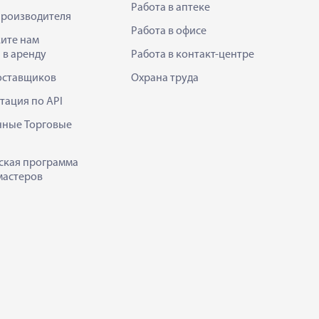
Работа в аптеке
производителя
Работа в офисе
ите нам
 в аренду
Работа в контакт-центре
оставщиков
Охрана труда
тация по API
нные Торговые
ская программа
мастеров