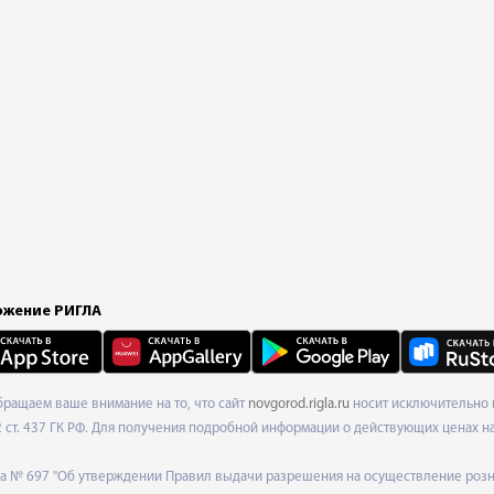
жение РИГЛА
Обращаем ваше внимание на то, что сайт
novgorod.rigla.ru
носит исключительно 
ст. 437 ГК РФ. Для получения подробной информации о действующих ценах на 
ода № 697 "Об утверждении Правил выдачи разрешения на осуществление роз