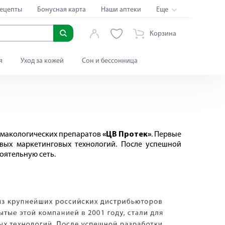
ецепты
Бонусная карта
Наши аптеки
Еще
Корзина
я
Уход за кожей
Сон и бессонница
рмакологических препаратов
«ЦВ Протек»
. Первые
овых маркетинговых технологий. После успешной
оятельную сеть.