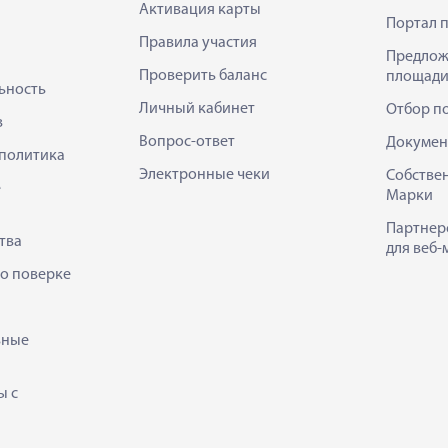
Активация карты
Портал 
Правила участия
Предлож
Проверить баланс
площади
ьность
Личный кабинет
Отбор п
в
Вопрос-ответ
Докумен
политика
Электронные чеки
Собстве
е
Марки
Партнер
тва
для веб-
 о поверке
ьные
ы с