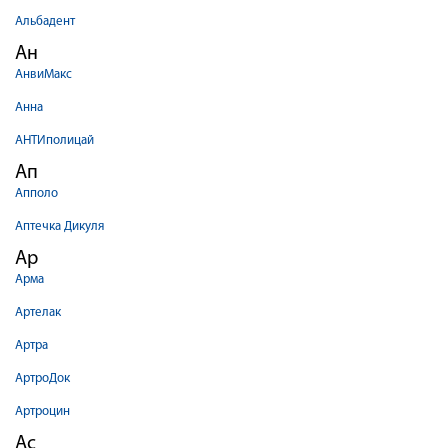
Альбадент
Ан
АнвиМакс
Анна
АНТИполицай
Ап
Апполо
Аптечка Дикуля
Ар
Арма
Артелак
Артра
АртроДок
Артроцин
Ас