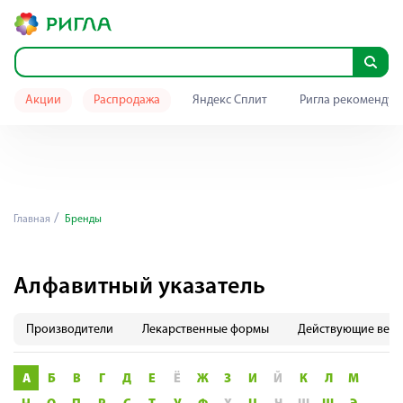
Акции
Распродажа
Яндекс Сплит
Ригла рекомендуе
Главная
Бренды
Алфавитный указатель
Производители
Лекарственные формы
Действующие веще
А
Б
В
Г
Д
Е
Ё
Ж
З
И
Й
К
Л
М