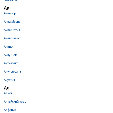
АЙСДЕНТ
Ак
Аквалор
Аква Марис
Аква Оптик
Аквапилинг
Аквион
Акку-Чек
Активтекс
Акулья сила
Акустик
Ал
Алмаг
Алтайский кедр
АлфаВит