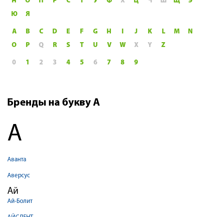
Н
О
П
Р
С
Т
У
Ф
Х
Ц
Ч
Ш
Щ
Э
Ю
Я
A
B
C
D
E
F
G
H
I
J
K
L
M
N
O
P
Q
R
S
T
U
V
W
X
Y
Z
0
1
2
3
4
5
6
7
8
9
Бренды на букву А
А
Аванта
Аверсус
Ай
Ай-Болит