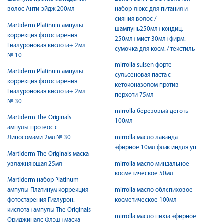
волос Анти-эйдж 200мл
набор-люкс для питания и
сияния волос /
Martiderm Platinum ампулы
шампунь250мл+кондиц.
коррекция фотостарения
250мл+мист 30мл+фирм.
Гиалуроновая кислота+ 2мл
сумочка для косм. / текстиль
№ 10
mirrolla sulsen форте
Martiderm Platinum ампулы
сульсеновая паста с
коррекция фотостарения
кетоконазолом против
Гиалуроновая кислота+ 2мл
перхоти 75мл
№ 30
mirrolla березовый деготь
Martiderm The Originals
100мл
ампулы протеос с
Липосомами 2мл № 30
mirrolla масло лаванда
эфирное 10мл флак индля уп
Martiderm The Originals маска
увлажняющая 25мл
mirrolla масло миндальное
косметическое 50мл
Martiderm набор Platinum
ампулы Платинум коррекция
mirrolla масло облепиховое
фотостарения Гиалурон.
косметическое 100мл
кислота+ампулы The Originals
mirrolla масло пихта эфирное
Ориджиналс Флэш+маска