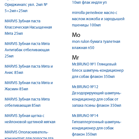
10мл флак индля уп
Ориджиналс увл. 2мл №
5+2мл+25мл
mirrolla репейное масло с
маслом жожоба и зародышей
MARVIS Зубная паста
пшеницы 100мл
Классическая Насыщенная
Мята 25мл
Mo
mon rulon бумага туалетная
MARVIS Зубная паста Мята
влажная n50
Антитабак отбеливающая
25мл
Mr
Mr.BRUNO №1 Глянцевый
MARVIS Зубная паста Мята и
блеск шампунь-кондиционер
Анис 85мл
для собак флакон 350мл
MARVIS Зубная паста Мята и
Mr.BRUNO №12
Жасмин 85мл
Дезодорирующий шампунь-
MARVIS Зубная паста Мята
кондиционер для собак от
отбеливающая 85мл
запаха псины флакон 350мл
MARVIS Зубная щетка с
Mr.BRUNO №14
нейлоновой щетиной мягкая
Гипоаллергенный шампунь-
кондиционер для собак
MARVIS Ополаскиватель-
флакон 350мл
концентрат для полости рта