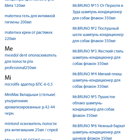
Мята 120мл
Mr.BRUNO №15 От Перхоти и
Зуда шампунь-кондиционер
maternea гель для интимной
для собак флакон 350мл
гигиены 200мл
Mr.BRUNO №2 Послушный
maternea крем от растяжек
шелк шампунь-кондиционер
220мл
для собак флакон 350мл
Me
Mr.BRUNO №3 Жесткий стиль
mexidol dent ополаскиватель
шампунь-кондиционер для
для полости рта
собак флакон 350мл
professional250мл
Mr.BRUNO №4 Мягкий плюш
Mi
шампунь-кондиционер для
microlife адаптер БПС-6-0,5
собак флакон 350мл
MiniMax Вкладыши (стельки)
Mr.BRUNO №5 Пушистое
ультратонкие
облако шампунь-
ароматизированные р.42-44
кондиционер для собак
черн.
флакон 350мл
mintorol освежитель полости
Mr.BRUNO №6 Нежный бархат
рта антигаишник 25мл / спрей
шампунь-кондиционер для
щенков флакон 350мл