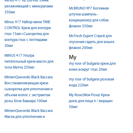
Minus 417 RE DEFINE тоник
увлажняющий с минералами
Mr.BRUNO №7 Богемная
350мл
штучка шампунь-
кондиционер для собак
Minus 417 Набор мини TIME
флакон 350мл
CONTROL Крем для контура
глаз 15мл+Сыворотка для
Mr.Fresh Expert Спрей для
контура глаз с пептидами
отучения гадить для кошек
30мл
флакон 200мл
MINUS 417 Ультра
My
питательный крем-масло для
my rose of bulgaria крем для
тела Матча 250мл
кожи вокруг глаз 20мл
MiriamQuevedo Black Baccara
my rose of bulgaria розовая
Восстанавливающая крем-
вода 220мл
сыворотка для уплотнения и
объема волос с экстрактом
My Rose(Моя Роза) Крем
розы Блэк Баккара 100мл
днев.для лица п / морщин
50мл
MiriamQuevedo Black Baccara
Маска для уплотнения и