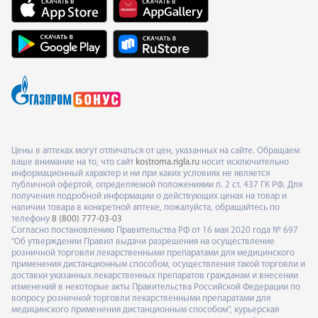
Цены в аптеках могут отличаться от цен, указанных на сайте. Обращаем
ваше внимание на то, что сайт
kostroma.rigla.ru
носит исключительно
информационный характер и ни при каких условиях не является
публичной офертой, определяемой положениями п. 2 ст. 437 ГК РФ. Для
получения подробной информации о действующих ценах на товар и
наличии товара в конкретной аптеке, пожалуйста, обращайтесь по
телефону
8 (800) 777-03-03
Согласно постановлению Правительства РФ от 16 мая 2020 года № 697
"Об утверждении Правил выдачи разрешения на осуществление
розничной торговли лекарственными препаратами для медицинского
применения дистанционным способом, осуществления такой торговли и
доставки указанных лекарственных препаратов гражданам и внесении
изменений в некоторые акты Правительства Российской Федерации по
вопросу розничной торговли лекарственными препаратами для
медицинского применения дистанционным способом", курьерская