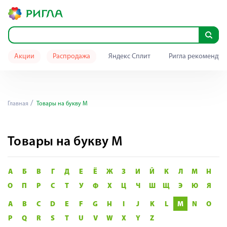
Акции
Распродажа
Яндекс Сплит
Ригла рекомендуе
Главная
Товары на букву M
Товары на букву M
А
Б
В
Г
Д
Е
Ё
Ж
З
И
Й
К
Л
М
Н
О
П
Р
С
Т
У
Ф
Х
Ц
Ч
Ш
Щ
Э
Ю
Я
A
B
C
D
E
F
G
H
I
J
K
L
M
N
O
P
Q
R
S
T
U
V
W
X
Y
Z