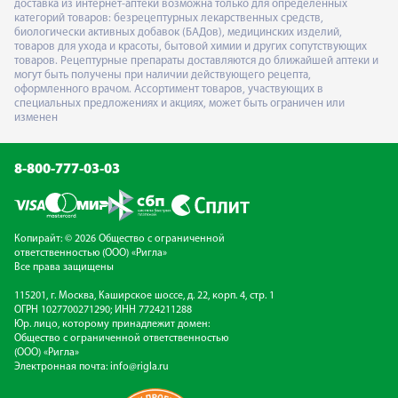
доставка из интернет-аптеки возможна только для определённых
категорий товаров: безрецептурных лекарственных средств,
биологически активных добавок (БАДов), медицинских изделий,
товаров для ухода и красоты, бытовой химии и других сопутствующих
товаров. Рецептурные препараты доставляются до ближайшей аптеки и
могут быть получены при наличии действующего рецепта,
оформленного врачом. Ассортимент товаров, участвующих в
специальных предложениях и акциях, может быть ограничен или
изменен
8-800-777-03-03
Копирайт: © 2026 Общество с ограниченной
ответственностью (ООО) «Ригла»
Все права защищены
115201, г. Москва, Каширское шоссе, д. 22, корп. 4, стр. 1
ОГРН 1027700271290; ИНН 7724211288
Юр. лицо, которому принадлежит домен:
Общество с ограниченной ответственностью
(ООО) «Ригла»
Электронная почта:
info@rigla.ru