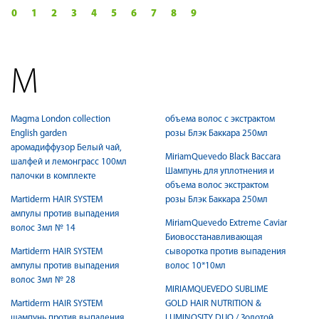
0
1
2
3
4
5
6
7
8
9
M
Magma London collection
объема волос с экстрактом
English garden
розы Блэк Баккара 250мл
аромадиффузор Белый чай,
MiriamQuevedo Black Baccara
шалфей и лемонграсс 100мл
Шампунь для уплотнения и
палочки в комплекте
объема волос экстрактом
Martiderm HAIR SYSTEM
розы Блэк Баккара 250мл
ампулы против выпадения
MiriamQuevedo Extreme Caviar
волос 3мл № 14
Биовосстанавливающая
Martiderm HAIR SYSTEM
сыворотка против выпадения
ампулы против выпадения
волос 10*10мл
волос 3мл № 28
MIRIAMQUEVEDO SUBLIME
Martiderm HAIR SYSTEM
GOLD HAIR NUTRITION &
шампунь против выпадения
LUMINOSITY DUO / Золотой