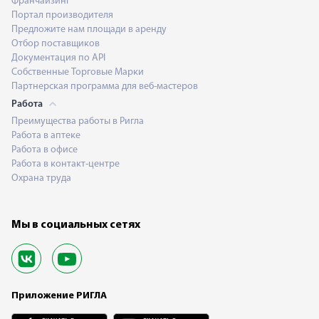
Франчайзинг
Портал производителя
Предложите нам площади в аренду
Отбор поставщиков
Документация по API
Собственные Торговые Марки
Партнерская программа для веб-мастеров
Работа
Преимущества работы в Ригла
Работа в аптеке
Работа в офисе
Работа в контакт-центре
Охрана труда
Мы в социальных сетях
Приложение РИГЛА