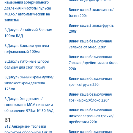
Винни вода для детей 5л
измерения артериального
давления и частоты пульса)
Винни каша 3 злака манго/
MED-57 автоматический на
банан 200г
запястье
Винни каша 3 злака фрукты
В.Дикуль Алтайский Бальзам
200г
100мл БАД
Винни каша безмолочная
В.Дикуль бальзам для тела
7злаков от 6мес. 220г
нафталановый 100мл
Винни каша безмолочная
В.Дикуль пяточные шпоры
7злаков/пребиотики от 6мес.
бальзам для стоп 100мл
220г
В.Дикуль Умный крем мумие/
Винни каша безмолочная
живокост крем для тела
гречка/груша 220г
125мл
Винни каша безмолочная
В.Дикуль Хондроитин /
гречка/рис/яблоко 220г
глюкозамин+МСМ питание и
Винни каша безмолочная
обновление 975мг № 30 БАД
низкоаллергенная гречка/
В1
пребиотики 220г
В12 Анкерманн таблетки
Винни каша безмолочная
покрытые оболочкой 1мг №