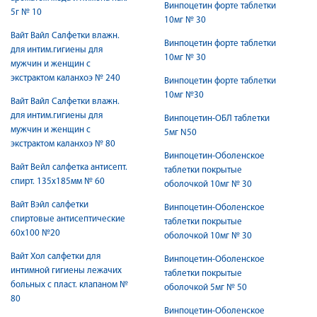
Винпоцетин форте таблетки
5г № 10
10мг № 30
Вайт Вайл Салфетки влажн.
Винпоцетин форте таблетки
для интим.гигиены для
10мг № 30
мужчин и женщин с
экстрактом каланхоэ № 240
Винпоцетин форте таблетки
10мг №30
Вайт Вайл Салфетки влажн.
для интим.гигиены для
Винпоцетин-ОБЛ таблетки
мужчин и женщин с
5мг N50
экстрактом каланхоэ № 80
Винпоцетин-Оболенское
Вайт Вейл салфетка антисепт.
таблетки покрытые
спирт. 135х185мм № 60
оболочкой 10мг № 30
Вайт Вэйл салфетки
Винпоцетин-Оболенское
спиртовые антисептические
таблетки покрытые
60х100 №20
оболочкой 10мг № 30
Вайт Хол салфетки для
Винпоцетин-Оболенское
интимной гигиены лежачих
таблетки покрытые
больных с пласт. клапаном №
оболочкой 5мг № 50
80
Винпоцетин-Оболенское