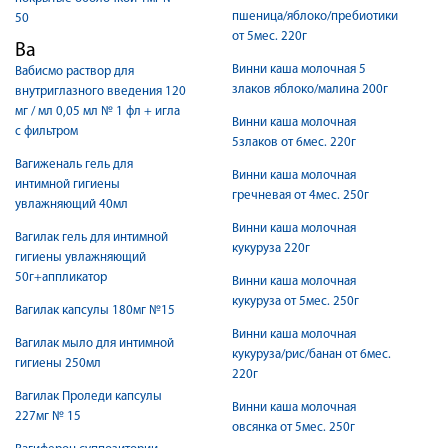
пшеница/яблоко/пребиотики
50
от 5мес. 220г
Ва
Винни каша молочная 5
Вабисмо раствор для
злаков яблоко/малина 200г
внутриглазного введения 120
мг / мл 0,05 мл № 1 фл + игла
Винни каша молочная
с фильтром
5злаков от 6мес. 220г
Вагиженаль гель для
Винни каша молочная
интимной гигиены
гречневая от 4мес. 250г
увлажняющий 40мл
Винни каша молочная
Вагилак гель для интимной
кукуруза 220г
гигиены увлажняющий
50г+аппликатор
Винни каша молочная
кукуруза от 5мес. 250г
Вагилак капсулы 180мг №15
Винни каша молочная
Вагилак мыло для интимной
кукуруза/рис/банан от 6мес.
гигиены 250мл
220г
Вагилак Проледи капсулы
Винни каша молочная
227мг № 15
овсянка от 5мес. 250г