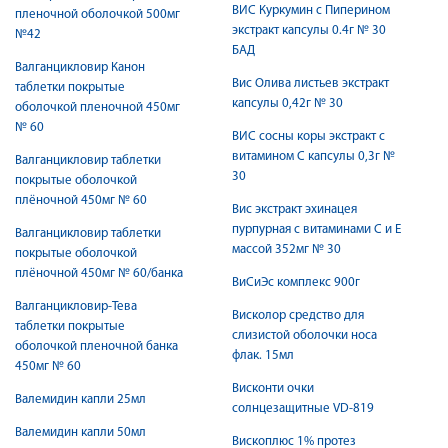
ВИС Куркумин с Пиперином
пленочной оболочкой 500мг
экстракт капсулы 0.4г № 30
№42
БАД
Валганцикловир Канон
Вис Олива листьев экстракт
таблетки покрытые
капсулы 0,42г № 30
оболочкой пленочной 450мг
№ 60
ВИС сосны коры экстракт с
витамином С капсулы 0,3г №
Валганцикловир таблетки
30
покрытые оболочкой
плёночной 450мг № 60
Вис экстракт эхинацея
пурпурная с витаминами С и Е
Валганцикловир таблетки
массой 352мг № 30
покрытые оболочкой
плёночной 450мг № 60/банка
ВиСиЭс комплекс 900г
Валганцикловир-Тева
Висколор средство для
таблетки покрытые
слизистой оболочки носа
оболочкой пленочной банка
флак. 15мл
450мг № 60
Висконти очки
Валемидин капли 25мл
солнцезащитные VD-819
Валемидин капли 50мл
Вископлюс 1% протез