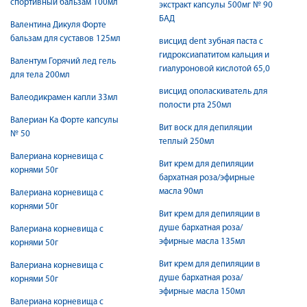
спортивный бальзам 100мл
экстракт капсулы 500мг № 90
БАД
Валентина Дикуля Форте
бальзам для суставов 125мл
висцид dent зубная паста с
гидроксиапатитом кальция и
Валентум Горячий лед гель
гиалуроновой кислотой 65,0
для тела 200мл
висцид ополаскиватель для
Валеодикрамен капли 33мл
полости рта 250мл
Валериан Ка Форте капсулы
Вит воск для депиляции
№ 50
теплый 250мл
Валериана корневища с
Вит крем для депиляции
корнями 50г
бархатная роза/эфирные
масла 90мл
Валериана корневища с
корнями 50г
Вит крем для депиляции в
душе бархатная роза/
Валериана корневища с
эфирные масла 135мл
корнями 50г
Вит крем для депиляции в
Валериана корневища с
душе бархатная роза/
корнями 50г
эфирные масла 150мл
Валериана корневища с