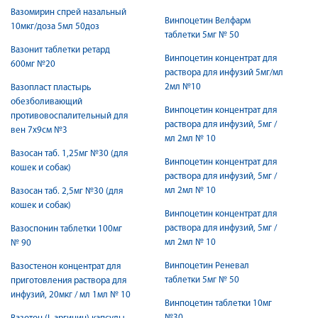
Вазомирин спрей назальный
Винпоцетин Велфарм
10мкг/доза 5мл 50доз
таблетки 5мг № 50
Вазонит таблетки ретард
Винпоцетин концентрат для
600мг №20
раствора для инфузий 5мг/мл
2мл №10
Вазопласт пластырь
обезболивающий
Винпоцетин концентрат для
противовоспалительный для
раствора для инфузий, 5мг /
вен 7x9см №3
мл 2мл № 10
Вазосан таб. 1,25мг №30 (для
Винпоцетин концентрат для
кошек и собак)
раствора для инфузий, 5мг /
мл 2мл № 10
Вазосан таб. 2,5мг №30 (для
кошек и собак)
Винпоцетин концентрат для
раствора для инфузий, 5мг /
Вазоспонин таблетки 100мг
мл 2мл № 10
№ 90
Винпоцетин Реневал
Вазостенон концентрат для
таблетки 5мг № 50
приготовления раствора для
инфузий, 20мкг / мл 1мл № 10
Винпоцетин таблетки 10мг
№30