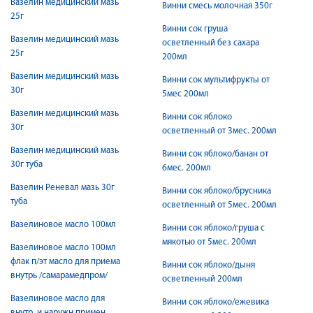
Вазелин медицинский мазь
Винни смесь молочная 350г
25г
Винни сок груша
Вазелин медицинский мазь
осветленный без сахара
25г
200мл
Вазелин медицинский мазь
Винни сок мультифрукты от
30г
5мес 200мл
Вазелин медицинский мазь
Винни сок яблоко
30г
осветленный от 3мес. 200мл
Вазелин медицинский мазь
Винни сок яблоко/банан от
30г туба
6мес. 200мл
Вазелин Реневал мазь 30г
Винни сок яблоко/брусника
туба
осветленный от 5мес. 200мл
Вазелиновое масло 100мл
Винни сок яблоко/груша с
мякотью от 5мес. 200мл
Вазелиновое масло 100мл
флак п/эт масло для приема
Винни сок яблоко/дыня
внутрь /самарамедпром/
осветленный 200мл
Вазелиновое масло для
Винни сок яблоко/ежевика
внутр. и наружн.примен.