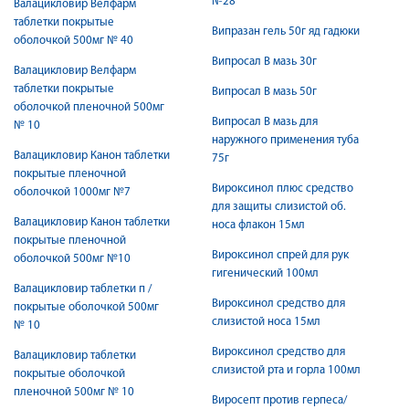
№28
Валацикловир Велфарм
таблетки покрытые
Випразан гель 50г яд гадюки
оболочкой 500мг № 40
Випросал В мазь 30г
Валацикловир Велфарм
таблетки покрытые
Випросал В мазь 50г
оболочкой пленочной 500мг
Випросал В мазь для
№ 10
наружного применения туба
Валацикловир Канон таблетки
75г
покрытые пленочной
Вироксинол плюс средство
оболочкой 1000мг №7
для защиты слизистой об.
Валацикловир Канон таблетки
носа флакон 15мл
покрытые пленочной
Вироксинол спрей для рук
оболочкой 500мг №10
гигенический 100мл
Валацикловир таблетки п /
Вироксинол средство для
покрытые оболочкой 500мг
слизистой носа 15мл
№ 10
Вироксинол средство для
Валацикловир таблетки
слизистой рта и горла 100мл
покрытые оболочкой
пленочной 500мг № 10
Виросепт против герпеса/