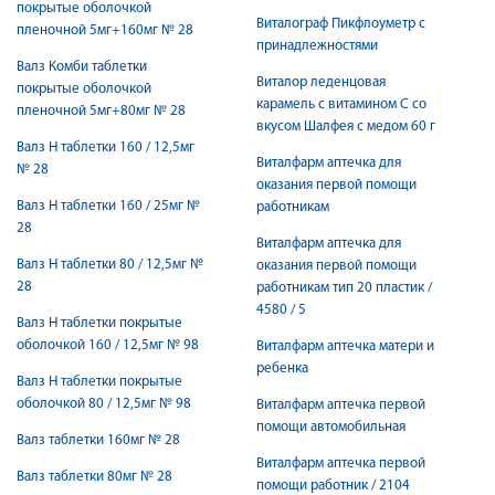
покрытые оболочкой
Виталограф Пикфлоуметр с
пленочной 5мг+160мг № 28
принадлежностями
Валз Комби таблетки
Виталор леденцовая
покрытые оболочкой
карамель с витамином С со
пленочной 5мг+80мг № 28
вкусом Шалфея с медом 60 г
Валз Н таблетки 160 / 12,5мг
Виталфарм аптечка для
№ 28
оказания первой помощи
Валз Н таблетки 160 / 25мг №
работникам
28
Виталфарм аптечка для
Валз Н таблетки 80 / 12,5мг №
оказания первой помощи
28
работникам тип 20 пластик /
4580 / 5
Валз Н таблетки покрытые
оболочкой 160 / 12,5мг № 98
Виталфарм аптечка матери и
ребенка
Валз Н таблетки покрытые
оболочкой 80 / 12,5мг № 98
Виталфарм аптечка первой
помощи автомобильная
Валз таблетки 160мг № 28
Виталфарм аптечка первой
Валз таблетки 80мг № 28
помощи работник / 2104