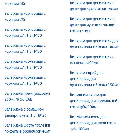
Вит крем для депиляции в
корнями 50г
душе для сухой кожи 150мл
Валериана корневища с
Вит крем для депиляции в
корнями 70г
душе для чувствительной
Валериана корневища с
кожи 150мл
корнями ф/п 1,5г №20
Вит крем для депиляции для
Валериана корневища с
чувствительной кожи 100мл
корнями ф/п 1,5г №20
Вит крем для депиляции с
Валериана корневища с
маслом ши 90мл
корнями ф/п 1,5г №20
Вит крем-спрей для
Валериана корневища с
депиляции для
корнями ф/п 1,5г №20
чувствительной кожи 150мл
Валериана премиум драже
Вит минима крем для
200мг № 50 БАД
депиляции для нормальной
кожи туба 100мл
Валериана с ромашкой
фильтр-пакеты 1,5г № 20
Вит Минима крем для
депиляции для сухой кожи
Валериана Форте таблетки
туба 100мл
покрытые оболочкой 40мг