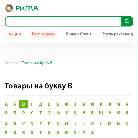
Акции
Распродажа
Яндекс Сплит
Ригла рекомендуе
Главная
Товары на букву В
Товары на букву В
А
Б
В
Г
Д
Е
Ё
Ж
З
И
Й
К
Л
М
Н
О
П
Р
С
Т
У
Ф
Х
Ц
Ч
Ш
Щ
Э
Ю
Я
A
B
C
D
E
F
G
H
I
J
K
L
M
N
O
P
Q
R
S
T
U
V
W
X
Y
Z