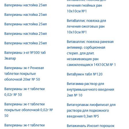
Валерианы настойка 25мл
лечения гнойных ран
10x10см №1
Валерианы настойка 25мл
ВитаВаллис повязка для
Валерианы настойка 25мл
лечения ожоговых ран
10x10см №1
Валерианы настойка 25мл
Витаваллис повязка раневая
Валерианы настойка 25мл
антимикр. сорбционная
Валерианы э-кт №300 таб
стерил. для длит.
Эвалар
незаживающих ран
самоклеющаяся 14Х10СМ № 1
Валерианы эк-т Реневал
таблетки покрытые
ВитаВумен табл №120
оболочкой 20мг № 50
Витагамма раствор для
Валерианы эк-т таблетки
внутримышечного введения
0,02г № 50
2мл № 10
Валерианы эк-т таблетки
Витагерпавак лиофилизат для
покрытые оболочкой 0,02г №
раствора для подкожного
50
введения 0,3мл №5
Валерианы эк-т таблетки
Витажиналь Инозит порошок