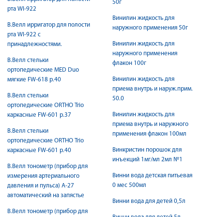
50г
рта WI-922
Винилин жидкость для
В.Велл ирригатор для полости
наружного применения 50г
рта WI-922 с
Винилин жидкость для
принадлежностями.
наружного применения
В.Велл стельки
флакон 100г
ортопедические MED Duo
Винилин жидкость для
мягкие FW-618 р.40
приема внутрь и наруж.прим.
В.Велл стельки
50.0
ортопедические ORTHO Trio
Винилин жидкость для
каркасные FW-601 р.37
приема внутрь и наружного
В.Велл стельки
применения флакон 100мл
ортопедические ORTHO Trio
Винкристин порошок для
каркасные FW-601 р.40
инъекций 1мг/мл 2мл №1
В.Велл тонометр (прибор для
Винни вода детская питьевая
измерения артериального
0 мес 500мл
давления и пульса) A-27
автоматический на запястье
Винни вода для детей 0,5л
В.Велл тонометр (прибор для