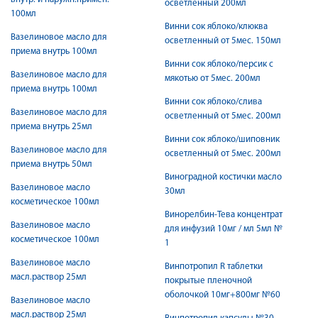
осветленный 200мл
100мл
Винни сок яблоко/клюква
Вазелиновое масло для
осветленный от 5мес. 150мл
приема внутрь 100мл
Винни сок яблоко/персик с
Вазелиновое масло для
мякотью от 5мес. 200мл
приема внутрь 100мл
Винни сок яблоко/слива
Вазелиновое масло для
осветленный от 5мес. 200мл
приема внутрь 25мл
Винни сок яблоко/шиповник
Вазелиновое масло для
осветленный от 5мес. 200мл
приема внутрь 50мл
Виноградной костички масло
Вазелиновое масло
30мл
косметическое 100мл
Винорелбин-Тева концентрат
Вазелиновое масло
для инфузий 10мг / мл 5мл №
косметическое 100мл
1
Вазелиновое масло
Винпотропил R таблетки
масл.раствор 25мл
покрытые пленочной
оболочкой 10мг+800мг №60
Вазелиновое масло
масл.раствор 25мл