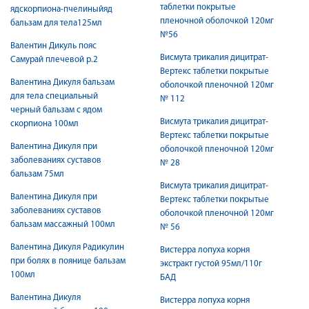
таблетки покрытые
ядскорпиона-пчелиныйяд
пленочной оболочкой 120мг
бальзам для тела125мл
№56
Валентин Дикуль пояс
Висмута трикалия дицитрат-
Самурай плечевой р.2
Вертекс таблетки покрытые
Валентина Дикуля бальзам
оболочкой пленочной 120мг
для тела специальный
№ 112
черный бальзам с ядом
Висмута трикалия дицитрат-
скорпиона 100мл
Вертекс таблетки покрытые
Валентина Дикуля при
оболочкой пленочной 120мг
заболеваниях суставов
№ 28
бальзам 75мл
Висмута трикалия дицитрат-
Валентина Дикуля при
Вертекс таблетки покрытые
заболеваниях суставов
оболочкой пленочной 120мг
бальзам массажный 100мл
№ 56
Валентина Дикуля Радикулин
Вистерра лопуха корня
при болях в поянице бальзам
экстракт густой 95мл/110г
100мл
БАД
Валентина Дикуля
Вистерра лопуха корня