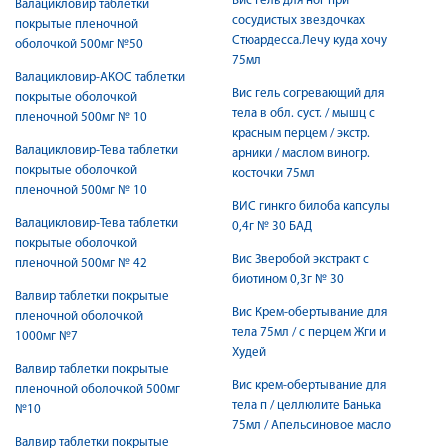
Вис Гель для ног при
Валацикловир таблетки
сосудистых звездочках
покрытые пленочной
Стюардесса.Лечу куда хочу
оболочкой 500мг №50
75мл
Валацикловир-АКОС таблетки
Вис гель согревающий для
покрытые оболочкой
тела в обл. суст. / мышц с
пленочной 500мг № 10
красным перцем / экстр.
Валацикловир-Тева таблетки
арники / маслом виногр.
покрытые оболочкой
косточки 75мл
пленочной 500мг № 10
ВИС гинкго билоба капсулы
Валацикловир-Тева таблетки
0,4г № 30 БАД
покрытые оболочкой
Вис Зверобой экстракт с
пленочной 500мг № 42
биотином 0,3г № 30
Валвир таблетки покрытые
Вис Крем-обертывание для
пленочной оболочкой
тела 75мл / с перцем Жги и
1000мг №7
Худей
Валвир таблетки покрытые
Вис крем-обертывание для
пленочной оболочкой 500мг
тела п / целлюлите Банька
№10
75мл / Апельсиновое масло
Валвир таблетки покрытые