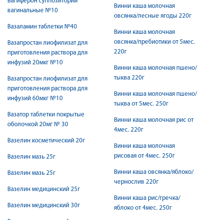
Вагиферон суппозитории
Винни каша молочная
вагинальные №10
овсянка/лесные ягоды 220г
Вазаламин таблетки №40
Винни каша молочная
овсянка/пребиотики от 5мес.
Вазапростан лиофилизат для
220г
приготовления раствора для
инфузий 20мкг №10
Винни каша молочная пшено/
тыква 220г
Вазапростан лиофилизат для
приготовления раствора для
Винни каша молочная пшено/
инфузий 60мкг №10
тыква от 5мес. 250г
Вазатор таблетки покрытые
Винни каша молочная рис от
оболочкой 20мг № 30
4мес. 220г
Вазелин косметический 20г
Винни каша молочная
рисовая от 4мес. 250г
Вазелин мазь 25г
Винни каша овсянка/яблоко/
Вазелин мазь 25г
чернослив 220г
Вазелин медицинский 25г
Винни каша рис/гречка/
Вазелин медицинский 30г
яблоко от 4мес. 250г