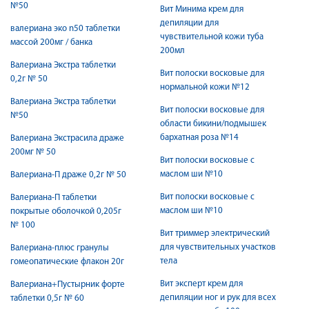
№50
Вит Минима крем для
депиляции для
валериана эко n50 таблетки
чувствительной кожи туба
массой 200мг / банка
200мл
Валериана Экстра таблетки
Вит полоски восковые для
0,2г № 50
нормальной кожи №12
Валериана Экстра таблетки
Вит полоски восковые для
№50
области бикини/подмышек
бархатная роза №14
Валериана Экстрасила драже
200мг № 50
Вит полоски восковые с
маслом ши №10
Валериана-П драже 0,2г № 50
Вит полоски восковые с
Валериана-П таблетки
маслом ши №10
покрытые оболочкой 0,205г
№ 100
Вит триммер электрический
для чувствительных участков
Валериана-плюс гранулы
тела
гомеопатические флакон 20г
Вит эксперт крем для
Валериана+Пустырник форте
депиляции ног и рук для всех
таблетки 0,5г № 60