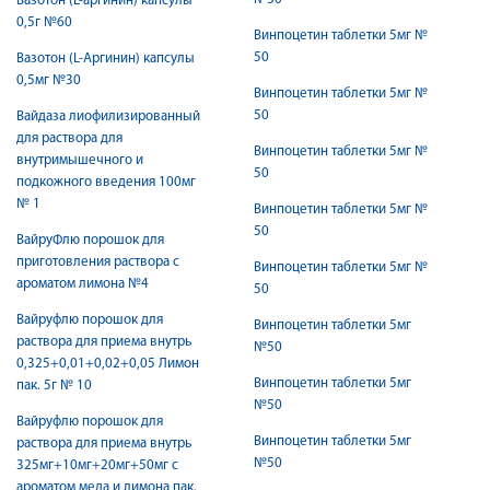
Вазотон (L-аргинин) капсулы
0,5г №60
Винпоцетин таблетки 5мг №
50
Вазотон (L-Аргинин) капсулы
0,5мг №30
Винпоцетин таблетки 5мг №
50
Вайдаза лиофилизированный
для раствора для
Винпоцетин таблетки 5мг №
внутримышечного и
50
подкожного введения 100мг
№ 1
Винпоцетин таблетки 5мг №
50
ВайруФлю порошок для
приготовления раствора с
Винпоцетин таблетки 5мг №
ароматом лимона №4
50
Вайруфлю порошок для
Винпоцетин таблетки 5мг
раствора для приема внутрь
№50
0,325+0,01+0,02+0,05 Лимон
Винпоцетин таблетки 5мг
пак. 5г № 10
№50
Вайруфлю порошок для
Винпоцетин таблетки 5мг
раствора для приема внутрь
№50
325мг+10мг+20мг+50мг с
ароматом меда и лимона пак.