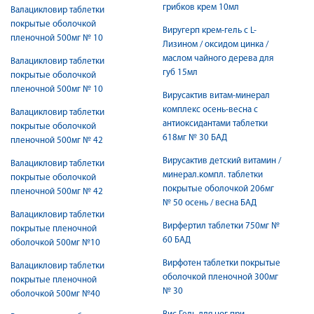
грибков крем 10мл
Валацикловир таблетки
покрытые оболочкой
Виругерп крем-гель с L-
пленочной 500мг № 10
Лизином / оксидом цинка /
маслом чайного дерева для
Валацикловир таблетки
губ 15мл
покрытые оболочкой
пленочной 500мг № 10
Вирусактив витам-минерал
комплекс осень-весна с
Валацикловир таблетки
антиоксидантами таблетки
покрытые оболочкой
618мг № 30 БАД
пленочной 500мг № 42
Вирусактив детский витамин /
Валацикловир таблетки
минерал.компл. таблетки
покрытые оболочкой
покрытые оболочкой 206мг
пленочной 500мг № 42
№ 50 осень / весна БАД
Валацикловир таблетки
Вирфертил таблетки 750мг №
покрытые пленочной
60 БАД
оболочкой 500мг №10
Вирфотен таблетки покрытые
Валацикловир таблетки
оболочкой пленочной 300мг
покрытые пленочной
№ 30
оболочкой 500мг №40