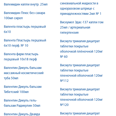
синовиальной жидкости в
Валемидин капли внутр. 25мл
одноразовом шприце с
Валемидин Плюс без сахара
принадлежностями 2мл № 1
100мл сироп
Вискумел Эдас-137 капли гом
Валента пластырь перцовый
25мл / артериальная
6x10
гипертензия
Валента Пластырь перцовый
Висмута трикалия дицитрат
6х10 перф. № 10
таблетки покрытые
оболочкой плёночной 120мг
Валента фарм пластырь
№ 60
перцовый 10х18 перф
Висмута трикалия дицитрат
Валентин Дикуль бальзам
таблетки покрытые
массажный косметический
пленочной оболочкой 120мг
туба 50мл
№112
Валентин Дикуль бальзам
Висмута трикалия дицитрат
Тибетский 100мл
таблетки покрытые
пленочной оболочкой 120мг
Валентин Дикуль гель-
№120
бальзам Радикулин 50мл
Висмута трикалия дицитрат
Валентин Дикуль Дваяда