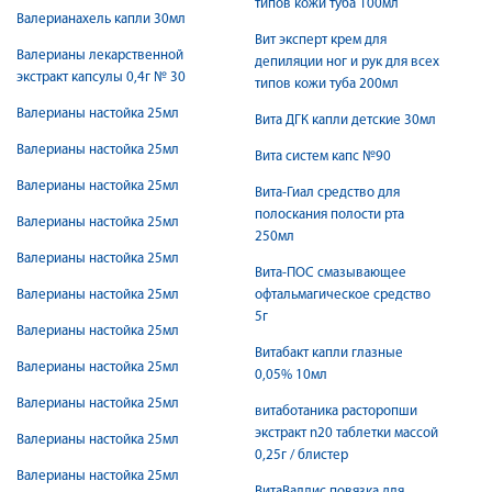
типов кожи туба 100мл
Валерианахель капли 30мл
Вит эксперт крем для
Валерианы лекарственной
депиляции ног и рук для всех
экстракт капсулы 0,4г № 30
типов кожи туба 200мл
Валерианы настойка 25мл
Вита ДГК капли детские 30мл
Валерианы настойка 25мл
Вита систем капс №90
Валерианы настойка 25мл
Вита-Гиал средство для
полоскания полости рта
Валерианы настойка 25мл
250мл
Валерианы настойка 25мл
Вита-ПОС смазывающее
Валерианы настойка 25мл
офтальмагическое средство
5г
Валерианы настойка 25мл
Витабакт капли глазные
Валерианы настойка 25мл
0,05% 10мл
Валерианы настойка 25мл
витаботаника расторопши
экстракт n20 таблетки массой
Валерианы настойка 25мл
0,25г / блистер
Валерианы настойка 25мл
ВитаВаллис повязка для