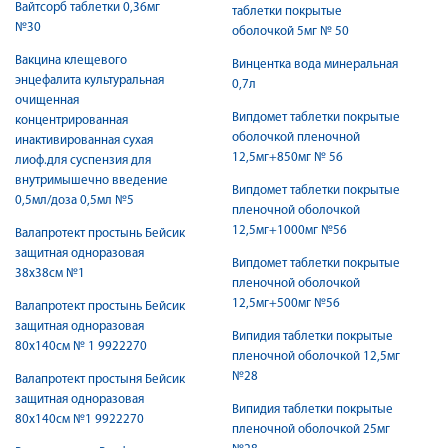
Вайтсорб таблетки 0,36мг
таблетки покрытые
№30
оболочкой 5мг № 50
Вакцина клещевого
Винцентка вода минеральная
энцефалита культуральная
0,7л
очищенная
Випдомет таблетки покрытые
концентрированная
оболочкой пленочной
инактивированная сухая
12,5мг+850мг № 56
лиоф.для суспензия для
внутримышечно введение
Випдомет таблетки покрытые
0,5мл/доза 0,5мл №5
пленочной оболочкой
12,5мг+1000мг №56
Валапротект простынь Бейсик
защитная одноразовая
Випдомет таблетки покрытые
38х38см №1
пленочной оболочкой
12,5мг+500мг №56
Валапротект простынь Бейсик
защитная одноразовая
Випидия таблетки покрытые
80х140см № 1 9922270
пленочной оболочкой 12,5мг
№28
Валапротект простыня Бейсик
защитная одноразовая
Випидия таблетки покрытые
80х140см №1 9922270
пленочной оболочкой 25мг