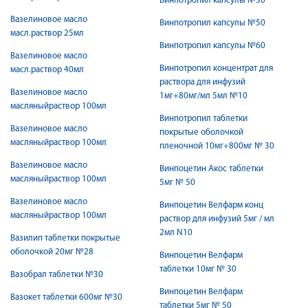
Винпотропил капсулы №30
Вазелиновое масло
Винпотропил капсулы №50
масл.раствор 25мл
Винпотропил капсулы №60
Вазелиновое масло
Винпотропил концентрат для
масл.раствор 40мл
раствора для инфузий
Вазелиновое масло
1мг+80мг/мл 5мл №10
масляныйраствор 100мл
Винпотропил таблетки
Вазелиновое масло
покрытые оболочкой
масляныйраствор 100мл
пленочной 10мг+800мг № 30
Вазелиновое масло
Винпоцетин Акос таблетки
масляныйраствор 100мл
5мг № 50
Вазелиновое масло
Винпоцетин Велфарм конц
масляныйраствор 100мл
раствор для инфузий 5мг / мл
2мл N10
Вазилип таблетки покрытые
оболочкой 20мг №28
Винпоцетин Велфарм
таблетки 10мг № 30
Вазобрал таблетки №30
Винпоцетин Велфарм
Вазокет таблетки 600мг №30
таблетки 5мг № 50