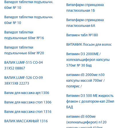
Валидол таблетки подъязычн.
Виталфарм спринцовка
60мг № 10
пластизольная 1Б
Валидол таблетки подъязычн.
Виталфарм спринцовка
60мг № 10
пластизольная 6А
Валидол таблетки
Витамен табл №180
подъязычные 60мг №16
ВИТАМИК Лосьон для волос
Валидол таблетки
подъязычные 60мг №20
Витамин D3 2000МЕ /
холекальциферол капсулы
ВАЛИК LUMF-515 CO-04
570мг № 30 Бад
31Х52 08867
витамин d3 2000ме n30
ВАЛИК LUMF-526 CO-09
капсулы массой 700мг /
38Х15Х8 22273
полярис /
Валик для массажа арт.1306
Витамин D3 500 МЕ жидкость
флакон с дозатором-кап 20мл
Валик для массажа стоп 1306
БАД
Валик для массажа стоп 1316
витамин d3 600ме
ВАЛИК МАССАЖНЫЙ 1316
(холекальциферол) n120