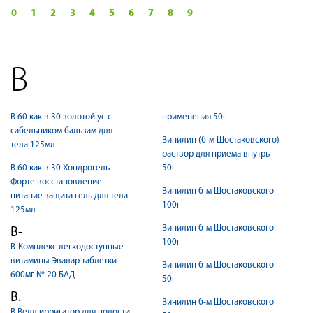
0
1
2
3
4
5
6
7
8
9
В
В 60 как в 30 золотой ус с
применения 50г
сабельником бальзам для
Винилин (б-м Шостаковского)
тела 125мл
раствор для приема внутрь
В 60 как в 30 Хондрогель
50г
Форте восстановление
Винилин б-м Шостаковского
питание защита гель для тела
100г
125мл
Винилин б-м Шостаковского
В-
100г
В-Комплекс легкодоступные
витамины Эвалар таблетки
Винилин б-м Шостаковского
600мг № 20 БАД
50г
В.
Винилин б-м Шостаковского
В.Велл ирригатор для полости