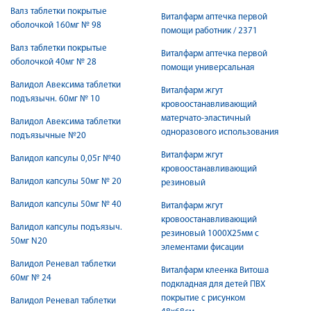
Валз таблетки покрытые
Виталфарм аптечка первой
оболочкой 160мг № 98
помощи работник / 2371
Валз таблетки покрытые
Виталфарм аптечка первой
оболочкой 40мг № 28
помощи универсальная
Валидол Авексима таблетки
Виталфарм жгут
подъязычн. 60мг № 10
кровоостанавливающий
матерчато-эластичный
Валидол Авексима таблетки
одноразового использования
подъязычные №20
Виталфарм жгут
Валидол капсулы 0,05г №40
кровоостанавливающий
Валидол капсулы 50мг № 20
резиновый
Валидол капсулы 50мг № 40
Виталфарм жгут
кровоостанавливающий
Валидол капсулы подъязыч.
резиновый 1000Х25мм с
50мг N20
элементами фисации
Валидол Реневал таблетки
Виталфарм клеенка Витоша
60мг № 24
подкладная для детей ПВХ
покрытие с рисунком
Валидол Реневал таблетки