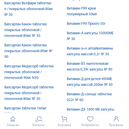
Валсартан Велфарм таблетки
Витамин F99 крем
п / покрытые оболочкой 80мг
полужирный 50мл
№ 30
Витамин F99 Прокто 50г
Валсартан Канон таблетки
покрытые оболочкой /
Витамин А капсулы 33000МЕ
пленочной 80мг № 30
№ 30
Валсартан Канон таблетки
Витамин а+е алтайвитамины
покрытые оболочкой 80мг №
капсулы массой 0,2г № 30
90
Витамин В5 пантотеновая
Валсартан Медисорб таблетки
кислота 0,39г капсулы № 90
покрытые оболочкой /
пленочной 40мг N30
Витамин Д для детей 400МЕ
капсулы массой 200мг № 30
Валсартан Медисорб таблетки
покрытые оболочкой /
Витамин Д-солнце таблетки
пленочной 80мг № 30
022г № 60
Валсартан таблетки 160мг
Витамин Д3 1000 МЕ капсулы
№30
массой 570мг № 90
Валсартан таблетки п /
Витамин Д3 1000МЕ капсулы
Главная
Каталог
Корзина
Избранное
Профиль