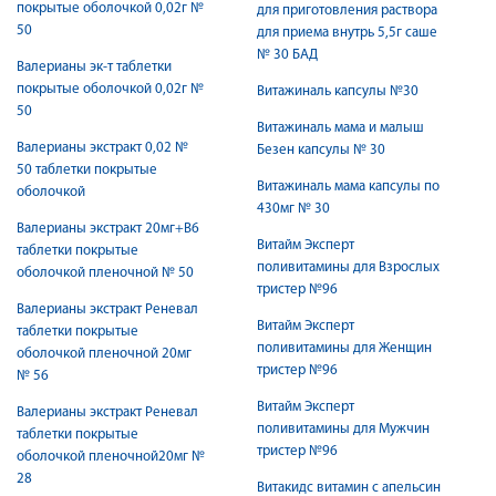
покрытые оболочкой 0,02г №
для приготовления раствора
50
для приема внутрь 5,5г саше
№ 30 БАД
Валерианы эк-т таблетки
покрытые оболочкой 0,02г №
Витажиналь капсулы №30
50
Витажиналь мама и малыш
Валерианы экстракт 0,02 №
Безен капсулы № 30
50 таблетки покрытые
Витажиналь мама капсулы по
оболочкой
430мг № 30
Валерианы экстракт 20мг+В6
Витайм Эксперт
таблетки покрытые
поливитамины для Взрослых
оболочкой пленочной № 50
тристер №96
Валерианы экстракт Реневал
Витайм Эксперт
таблетки покрытые
поливитамины для Женщин
оболочкой пленочной 20мг
тристер №96
№ 56
Витайм Эксперт
Валерианы экстракт Реневал
поливитамины для Мужчин
таблетки покрытые
тристер №96
оболочкой пленочной20мг №
28
Витакидс витамин с апельсин