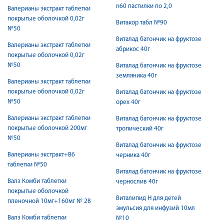
n60 пастилки по 2,0
Валерианы экстракт таблетки
покрытые оболочкой 0,02г
Витакор табл №90
№50
Виталад батончик на фруктозе
Валерианы экстракт таблетки
абрикос 40г
покрытые оболочкой 0,02г
№50
Виталад батончик на фруктозе
земляника 40г
Валерианы экстракт таблетки
покрытые оболочкой 0,02г
Виталад батончик на фруктозе
№50
орех 40г
Валерианы экстракт таблетки
Виталад батончик на фруктозе
покрытые оболочкой 200мг
тропический 40г
№50
Виталад батончик на фруктозе
Валерианы экстракт+В6
черника 40г
таблетки №50
Виталад батончик на фруктозе
Валз Комби таблетки
чернослив 40г
покрытые оболочкой
Виталипид Н для детей
пленочной 10мг+160мг № 28
эмульсия для инфузий 10мл
Валз Комби таблетки
№10