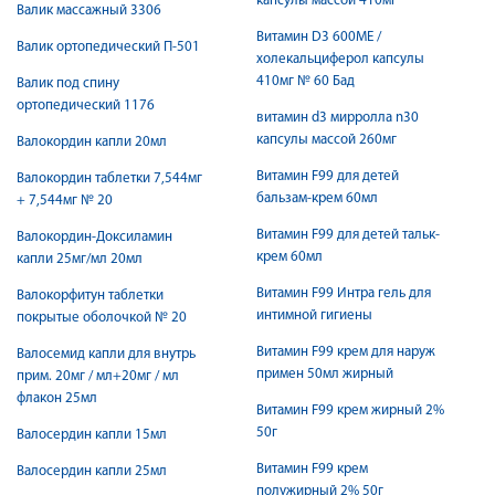
капсулы массой 410мг
Валик массажный 3306
Витамин D3 600МЕ /
Валик ортопедический П-501
холекальциферол капсулы
410мг № 60 Бад
Валик под спину
ортопедический 1176
витамин d3 мирролла n30
капсулы массой 260мг
Валокордин капли 20мл
Витамин F99 для детей
Валокордин таблетки 7,544мг
бальзам-крем 60мл
+ 7,544мг № 20
Витамин F99 для детей тальк-
Валокордин-Доксиламин
крем 60мл
капли 25мг/мл 20мл
Витамин F99 Интра гель для
Валокорфитун таблетки
интимной гигиены
покрытые оболочкой № 20
Витамин F99 крем для наруж
Валосемид капли для внутрь
примен 50мл жирный
прим. 20мг / мл+20мг / мл
флакон 25мл
Витамин F99 крем жирный 2%
50г
Валосердин капли 15мл
Витамин F99 крем
Валосердин капли 25мл
полужирный 2% 50г