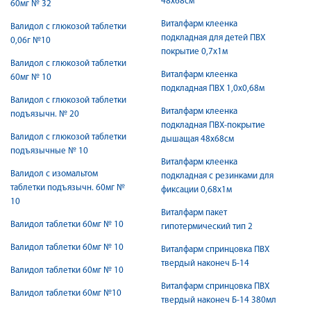
48х68см
60мг № 32
Виталфарм клеенка
Валидол с глюкозой таблетки
подкладная для детей ПВХ
0,06г №10
покрытие 0,7х1м
Валидол с глюкозой таблетки
Виталфарм клеенка
60мг № 10
подкладная ПВХ 1,0х0,68м
Валидол с глюкозой таблетки
Виталфарм клеенка
подъязычн. № 20
подкладная ПВХ-покрытие
Валидол с глюкозой таблетки
дышащая 48х68см
подъязычные № 10
Виталфарм клеенка
Валидол с изомальтом
подкладная с резинками для
таблетки подъязычн. 60мг №
фиксации 0,68х1м
10
Виталфарм пакет
Валидол таблетки 60мг № 10
гипотермический тип 2
Валидол таблетки 60мг № 10
Виталфарм спринцовка ПВХ
твердый наконеч Б-14
Валидол таблетки 60мг № 10
Виталфарм спринцовка ПВХ
Валидол таблетки 60мг №10
твердый наконеч Б-14 380мл