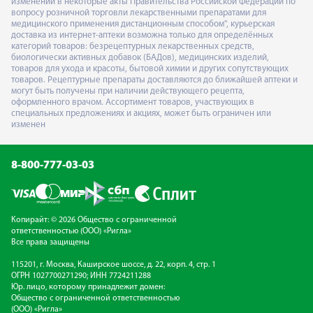
изменений в некоторые акты Правительства Российской Федерации по
вопросу розничной торговли лекарственными препаратами для
медицинского применения дистанционным способом", курьерская
доставка из интернет-аптеки возможна только для определённых
категорий товаров: безрецептурных лекарственных средств,
биологически активных добавок (БАДов), медицинских изделий,
товаров для ухода и красоты, бытовой химии и других сопутствующих
товаров. Рецептурные препараты доставляются до ближайшей аптеки и
могут быть получены при наличии действующего рецепта,
оформленного врачом. Ассортимент товаров, участвующих в
специальных предложениях и акциях, может быть ограничен или
изменен
8-800-777-03-03
Копирайт: © 2026 Общество с ограниченной
ответственностью (ООО) «Ригла»
Все права защищены
115201, г. Москва, Каширское шоссе, д. 22, корп. 4, стр. 1
ОГРН 1027700271290; ИНН 7724211288
Юр. лицо, которому принадлежит домен:
Общество с ограниченной ответственностью
(ООО) «Ригла»