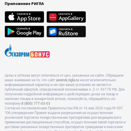
Приложение РИГЛА
Цены в аптеках могут отличаться от цен, указанных на сайте. Обращаем
ваше внимание на то, что сайт
saransk.rigla.ru
носит исключительно
информационный характер и ни при каких условиях не является
публичной офертой, определяемой положениями п. 2 ст. 437 ГК РФ. Для
получения подробной информации о действующих ценах на товар и
наличии товара в конкретной аптеке, пожалуйста, обращайтесь по
телефону
8 (800) 777-03-03
Согласно постановлению Правительства РФ от 16 мая 2020 года № 697
"Об утверждении Правил выдачи разрешения на осуществление
розничной торговли лекарственными препаратами для медицинского
применения дистанционным способом, осуществления такой торговли и
доставки указанных лекарственных препаратов гражданам и внесении