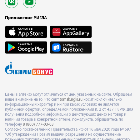
Приложение РИГЛА
Цены в аптеках могут отличаться от цен, указанных на сайте. Обращаем
ваше внимание на то, что сайт
tomsk.rigla.ru
носит исключительно
информационный характер и ни при каких условиях не является
публичной офертой, определяемой положениями п. 2 ст. 437 ГК РФ. Для
получения подробной информации о действующих ценах на товар и
наличии товара в конкретной аптеке, пожалуйста, обращайтесь по
телефону
8 (800) 777-03-03
Согласно постановлению Правительства РФ от 16 мая 2020 года № 697
"Об утверждении Правил выдачи разрешения на осуществление
розничной торговли лекарственными препаратами для медицинского