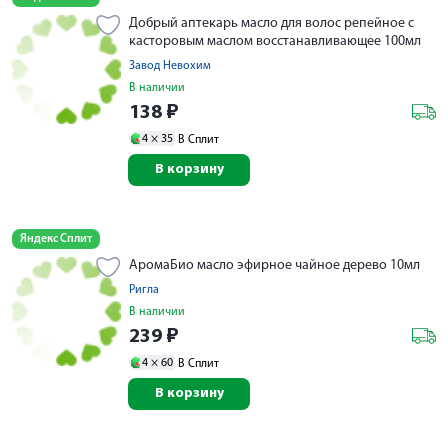
Добрый аптекарь масло для волос репейное с
касторовым маслом восстанавливающее 100мл
Завод Невохим
В наличии
138
₽
4 ×
35
В Сплит
В корзину
Яндекс Сплит
АромаБио масло эфирное чайное дерево 10мл
Ригла
В наличии
239
₽
4 ×
60
В Сплит
В корзину