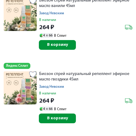
Биозон спрей натуральный репеллент эфирное
масло ванили 45мл
Завод Невохим
В наличии
264
₽
4 ×
66
В Сплит
В корзину
Яндекс Сплит
Биозон спрей натуральный репеллент эфирное
масло гвоздики 45мл
Завод Невохим
В наличии
264
₽
4 ×
66
В Сплит
В корзину