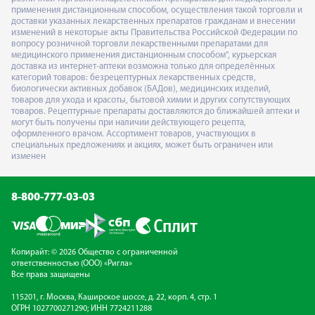
применения дистанционным способом, осуществления такой торговли и
доставки указанных лекарственных препаратов гражданам и внесении
изменений в некоторые акты Правительства Российской Федерации по
вопросу розничной торговли лекарственными препаратами для
медицинского применения дистанционным способом", курьерская
доставка из интернет-аптеки возможна только для определённых
категорий товаров: безрецептурных лекарственных средств,
биологически активных добавок (БАДов), медицинских изделий,
товаров для ухода и красоты, бытовой химии и других сопутствующих
товаров. Рецептурные препараты доставляются до ближайшей аптеки и
могут быть получены при наличии действующего рецепта,
оформленного врачом. Ассортимент товаров, участвующих в
специальных предложениях и акциях, может быть ограничен или
изменен
8-800-777-03-03
Копирайт: © 2026 Общество с ограниченной
ответственностью (ООО) «Ригла»
Все права защищены
115201, г. Москва, Каширское шоссе, д. 22, корп. 4, стр. 1
ОГРН 1027700271290; ИНН 7724211288