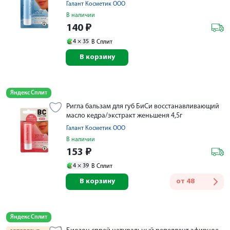
Галант Косметик ООО
В наличии
140
₽
4 ×
35
В Сплит
В корзину
Яндекс Сплит
Ригла бальзам для губ БиСи восстанавливающий
масло кедра/экстракт женьшеня 4,5г
Галант Косметик ООО
В наличии
153
₽
4 ×
39
В Сплит
В корзину
от
48
Яндекс Сплит