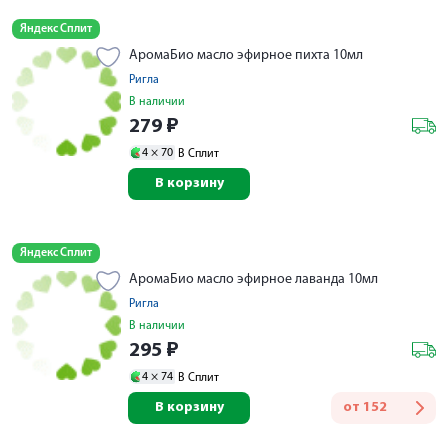
Яндекс Сплит
АромаБио масло эфирное пихта 10мл
Ригла
В наличии
279
₽
4 ×
70
В Сплит
В корзину
Яндекс Сплит
АромаБио масло эфирное лаванда 10мл
Ригла
В наличии
295
₽
4 ×
74
В Сплит
В корзину
от
152