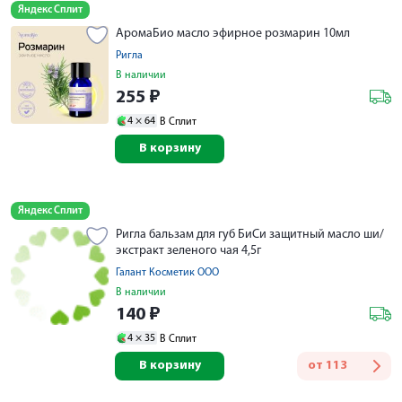
Яндекс Сплит
АромаБио масло эфирное розмарин 10мл
Ригла
В наличии
255
₽
4 ×
64
В Сплит
В корзину
Яндекс Сплит
Ригла бальзам для губ БиСи защитный масло ши/
экстракт зеленого чая 4,5г
Галант Косметик ООО
В наличии
140
₽
4 ×
35
В Сплит
В корзину
от
113