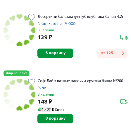
Десертини бальзам для губ клубника-банан 4,2г
Галант Косметик-М ООО
В наличии
139
₽
В корзину
от
125
Яндекс Сплит
СофтЛайф ватные палочки круглая банка №200
Ригла
В наличии
148
₽
4 ×
37
В Сплит
В корзину