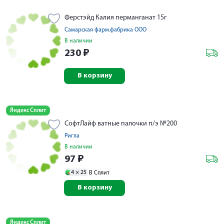
Ферстэйд Калия перманганат 15г
Самарская фарм.фабрика ООО
В наличии
230
₽
В корзину
Яндекс Сплит
СофтЛайф ватные палочки п/э №200
Ригла
В наличии
97
₽
4 ×
25
В Сплит
В корзину
Яндекс Сплит