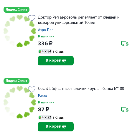
Яндекс Сплит
Доктор Реп аэрозоль репеллент от клещей и
комаров универсальный 100мл
Аэро-Про
В наличии
336
₽
4 ×
84
В Сплит
В корзину
Яндекс Сплит
СофтЛайф ватные палочки круглая банка №100
Ригла
В наличии
87
₽
4 ×
22
В Сплит
В корзину