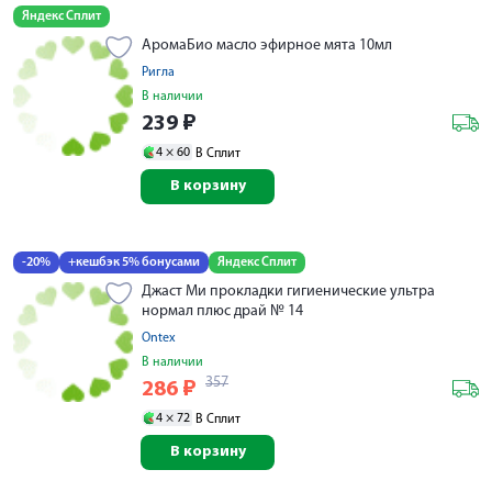
Яндекс Сплит
АромаБио масло эфирное мята 10мл
Ригла
В наличии
239
₽
4 ×
60
В Сплит
В корзину
-20%
+кешбэк 5% бонусами
Яндекс Сплит
Джаст Ми прокладки гигиенические ультра
нормал плюс драй № 14
Ontex
В наличии
357
286
₽
4 ×
72
В Сплит
В корзину