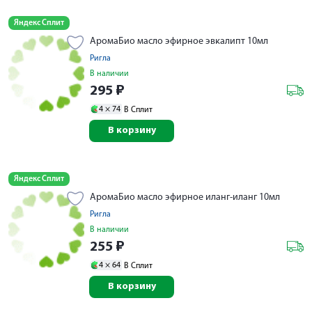
Яндекс Сплит
АромаБио масло эфирное эвкалипт 10мл
Ригла
В наличии
295
₽
4 ×
74
В Сплит
В корзину
Яндекс Сплит
АромаБио масло эфирное иланг-иланг 10мл
Ригла
В наличии
255
₽
4 ×
64
В Сплит
В корзину