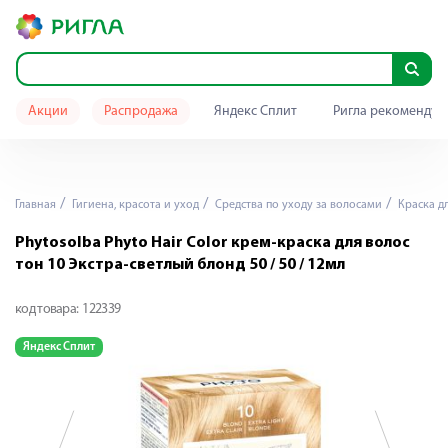
Акции
Распродажа
Яндекс Сплит
Ригла рекомендуе
Главная
Гигиена, красота и уход
Средства по уходу за волосами
Краска дл
Phytosolba Phyto Hair Color крем-краска для волос
тон 10 Экстра-светлый блонд 50 / 50 / 12мл
код товара:
122339
Яндекс Сплит
Я