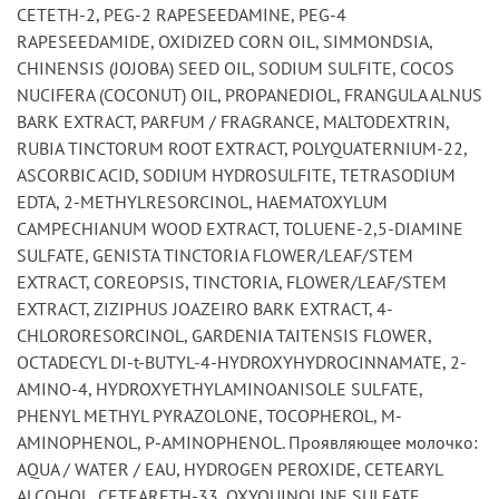
CETETH-2, PEG-2 RAPESEEDAMINE, PEG-4
RAPESEEDAMIDE, OXIDIZED CORN OIL, SIMMONDSIA,
CHINENSIS (JOJOBA) SEED OIL, SODIUM SULFITE, COCOS
NUCIFERA (COCONUT) OIL, PROPANEDIOL, FRANGULA ALNUS
BARK EXTRACT, PARFUM / FRAGRANCE, MALTODEXTRIN,
RUBIA TINCTORUM ROOT EXTRACT, POLYQUATERNIUM-22,
ASCORBIC ACID, SODIUM HYDROSULFITE, TETRASODIUM
EDTA, 2-METHYLRESORCINOL, HAEMATOXYLUM
CAMPECHIANUM WOOD EXTRACT, TOLUENE-2,5-DIAMINE
SULFATE, GENISTA TINCTORIA FLOWER/LEAF/STEM
EXTRACT, COREOPSIS, TINCTORIA, FLOWER/LEAF/STEM
EXTRACT, ZIZIPHUS JOAZEIRO BARK EXTRACT, 4-
CHLORORESORCINOL, GARDENIA TAITENSIS FLOWER,
OCTADECYL DI-t-BUTYL-4-HYDROXYHYDROCINNAMATE, 2-
AMINO-4, HYDROXYETHYLAMINOANISOLE SULFATE,
PHENYL METHYL PYRAZOLONE, TOCOPHEROL, M-
AMINOPHENOL, P-AMINOPHENOL. Проявляющее молочко:
AQUA / WATER / EAU, HYDROGEN PEROXIDE, CETEARYL
ALCOHOL, CETEARETH-33, OXYQUINOLINE SULFATE,