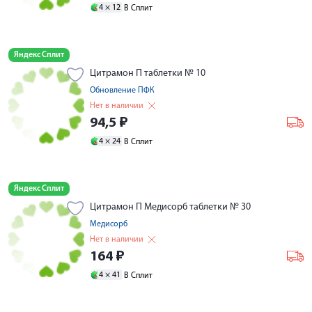
4 ×
12
В Сплит
Яндекс Сплит
Цитрамон П таблетки № 10
Обновление ПФК
Нет в наличии
94,5
₽
4 ×
24
В Сплит
Яндекс Сплит
Цитрамон П Медисорб таблетки № 30
Медисорб
Нет в наличии
164
₽
4 ×
41
В Сплит