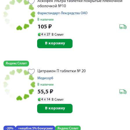
Аскофен Ультра таблетки покрытые пленочной
оболочкой №10
Фармстандарт-Лексредства ОАО
В наличии
105
₽
4 ×
27
В Сплит
В корзину
Яндекс Сплит
Цитрамон П таблетки № 20
Медисорб
В наличии
55,5
₽
4 ×
14
В Сплит
В корзину
-20%
+кешбэк 5% бонусами
Яндекс Сплит