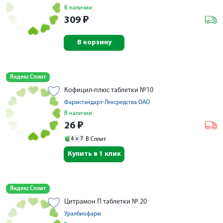
В наличии
309
₽
В корзину
Яндекс Сплит
Кофицил-плюс таблетки №10
Фармстандарт-Лексредства ОАО
В наличии
26
₽
4 ×
7
В Сплит
Купить в 1 клик
Яндекс Сплит
Цитрамон П таблетки № 20
Уралбиофарм