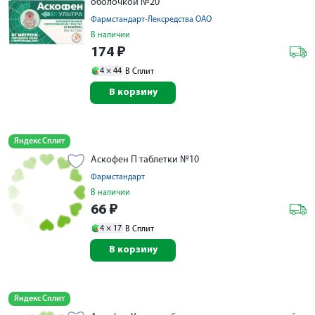
оболочкой №20
Фармстандарт-Лексредства ОАО
В наличии
174
₽
4 ×
44
В Сплит
В корзину
Яндекс Сплит
Аскофен П таблетки №10
Фармстандарт
В наличии
66
₽
4 ×
17
В Сплит
В корзину
Яндекс Сплит