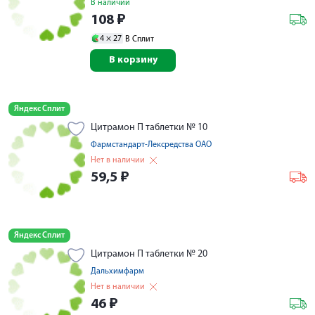
В наличии
108
₽
4 ×
27
В Сплит
В корзину
Яндекс Сплит
Цитрамон П таблетки № 10
Фармстандарт-Лексредства ОАО
Нет в наличии
59,5
₽
Яндекс Сплит
Цитрамон П таблетки № 20
Дальхимфарм
Нет в наличии
46
₽