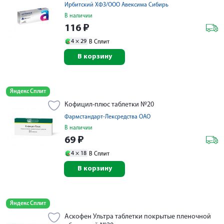
Ирбитский ХФЗ/ООО Авексима Сибирь
В наличии
116
₽
4 ×
29
В Сплит
В корзину
Яндекс Сплит
Кофицил-плюс таблетки №20
Фармстандарт-Лексредства ОАО
В наличии
69
₽
4 ×
18
В Сплит
В корзину
Яндекс Сплит
Аскофен Ультра таблетки покрытые пленочной