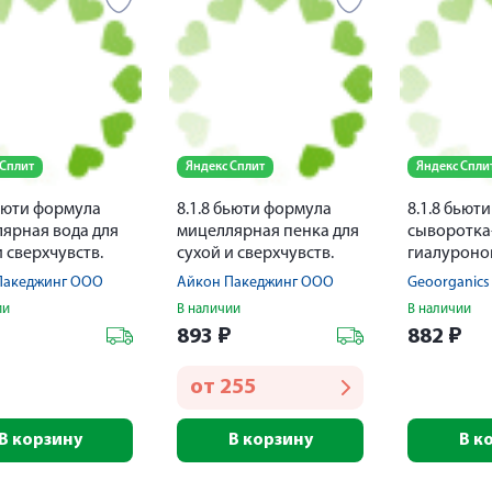
 Сплит
Яндекс Сплит
Яндекс Спли
бьюти формула
8.1.8 бьюти формула
8.1.8 бьют
ярная вода для
мицеллярная пенка для
сыворотка
и сверхчувств.
сухой и сверхчувств.
гиалуроно
200мл
кожи 160мл
чувств. ко
Пакеджинг ООО
Айкон Пакеджинг ООО
Geoorganics
ии
В наличии
В наличии
₽
893
₽
882
₽
от
255
В корзину
В корзину
В к