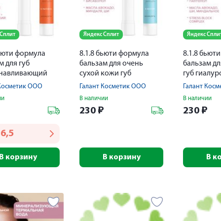
 Сплит
Яндекс Сплит
Яндекс Спли
бьюти формула
8.1.8 бьюти формула
8.1.8 бьют
м для губ
бальзам для очень
бальзам дл
анавливающий
сухой кожи губ
губ гиалур
питательный 4,2г
 Косметик ООО
Галант Косметик ООО
Галант Кос
ии
В наличии
В наличии
₽
230
₽
230
₽
6,5
В корзину
В корзину
В к