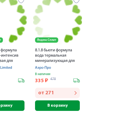
т
Яндекс Сплит
и формула
8.1.8 бьюти формула
-интенсив
вода термальная
вая для
минерализующая для
жи 30мл
чувст. кожи 300мл
 Limited
Аэро-Про
В наличии
478
335
₽
от
271
орзину
В корзину