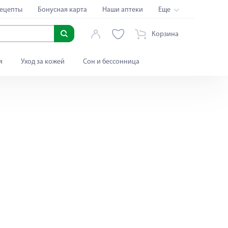
ецепты
Бонусная карта
Наши аптеки
Еще
Корзина
я
Уход за кожей
Сон и бессонница