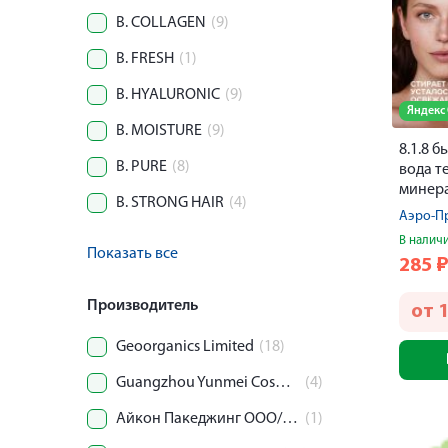
B. COLLAGEN
(9)
B. FRESH
(1)
B. HYALURONIC
(9)
Яндекс
B. MOISTURE
(9)
8.1.8 
B. PURE
(8)
вода т
минер
B. STRONG HAIR
(4)
чувст.
Аэро-П
В налич
Показать все
285
Производитель
от
Geoorganics Limited
(18)
Guangzhou Yunmei Cosmetic Co., Ltd
(4)
Айкон Пакеджинг ООО/ПроКосметика ООО
(1)