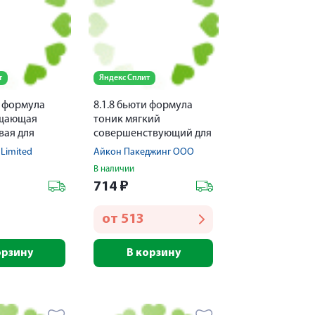
т
Яндекс Сплит
и формула
8.1.8 бьюти формула
ищающая
тоник мягкий
вая для
совершенствующий для
жи 150мл
сухой и сверхчувств.
 Limited
Айкон Пакеджинг ООО
кожи 200мл
В наличии
714
₽
от
513
орзину
В корзину