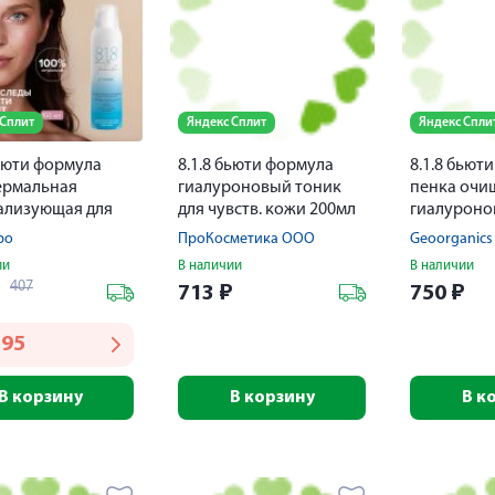
 Сплит
Яндекс Сплит
Яндекс Спли
бьюти формула
8.1.8 бьюти формула
8.1.8 бьют
ермальная
гиалуроновый тоник
пенка оч
ализующая для
для чувств. кожи 200мл
гиалуроно
 кожи 150мл
чувств. ко
ро
ПроКосметика ООО
Geoorganics
ии
В наличии
В наличии
407
₽
713
₽
750
₽
195
В корзину
В корзину
В к