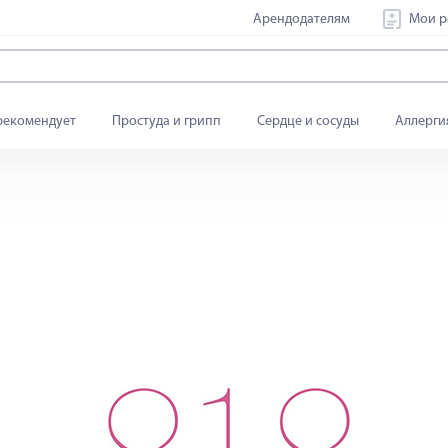
Арендодателям
Мои р
рекомендует
Простуда и грипп
Сердце и сосуды
Аллерги