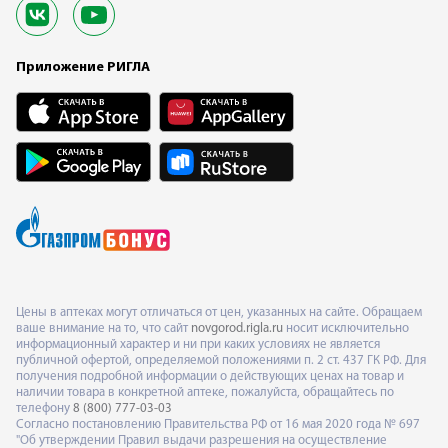
Приложение РИГЛА
Цены в аптеках могут отличаться от цен, указанных на сайте. Обращаем
ваше внимание на то, что сайт
novgorod.rigla.ru
носит исключительно
информационный характер и ни при каких условиях не является
публичной офертой, определяемой положениями п. 2 ст. 437 ГК РФ. Для
получения подробной информации о действующих ценах на товар и
наличии товара в конкретной аптеке, пожалуйста, обращайтесь по
телефону
8 (800) 777-03-03
Согласно постановлению Правительства РФ от 16 мая 2020 года № 697
"Об утверждении Правил выдачи разрешения на осуществление