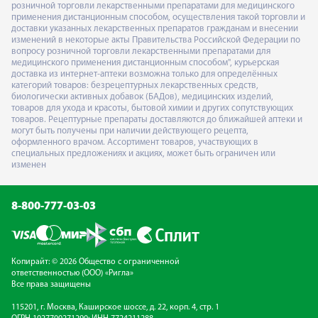
розничной торговли лекарственными препаратами для медицинского
применения дистанционным способом, осуществления такой торговли и
доставки указанных лекарственных препаратов гражданам и внесении
изменений в некоторые акты Правительства Российской Федерации по
вопросу розничной торговли лекарственными препаратами для
медицинского применения дистанционным способом", курьерская
доставка из интернет-аптеки возможна только для определённых
категорий товаров: безрецептурных лекарственных средств,
биологически активных добавок (БАДов), медицинских изделий,
товаров для ухода и красоты, бытовой химии и других сопутствующих
товаров. Рецептурные препараты доставляются до ближайшей аптеки и
могут быть получены при наличии действующего рецепта,
оформленного врачом. Ассортимент товаров, участвующих в
специальных предложениях и акциях, может быть ограничен или
изменен
8-800-777-03-03
Копирайт: © 2026 Общество с ограниченной
ответственностью (ООО) «Ригла»
Все права защищены
115201, г. Москва, Каширское шоссе, д. 22, корп. 4, стр. 1