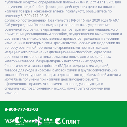
публичной офертой, определяемой положениями п. 2 ст. 437 ГК РФ. Для
получения подробной информации о действующих ценах на товар и
наличии товара в конкретной аптеке, пожалуйста, обращайтесь по
телефону
8 (800) 777-03-03
Согласно постановлению Правительства РФ от 16 мая 2020 года № 697
"Об утверждении Правил выдачи разрешения на осуществление
розничной торговли лекарственными препаратами для медицинского
применения дистанционным способом, осуществления такой торговли и
доставки указанных лекарственных препаратов гражданам и внесении
изменений в некоторые акты Правительства Российской Федерации по
вопросу розничной торговли лекарственными препаратами для
медицинского применения дистанционным способом", курьерская
доставка из интернет-аптеки возможна только для определённых
категорий товаров: безрецептурных лекарственных средств,
биологически активных добавок (БАДов), медицинских изделий,
товаров для ухода и красоты, бытовой химии и других сопутствующих
товаров. Рецептурные препараты доставляются до ближайшей аптеки и
могут быть получены при наличии действующего рецепта,
оформленного врачом. Ассортимент товаров, участвующих в
специальных предложениях и акциях, может быть ограничен или
изменен
8-800-777-03-03