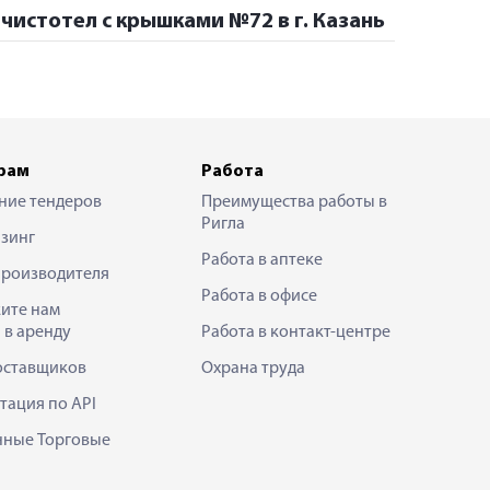
чистотел с крышками №72 в г. Казань
рам
Работа
ние тендеров
Преимущества работы в
Ригла
зинг
Работа в аптеке
производителя
Работа в офисе
ите нам
 в аренду
Работа в контакт-центре
оставщиков
Охрана труда
тация по API
нные Торговые