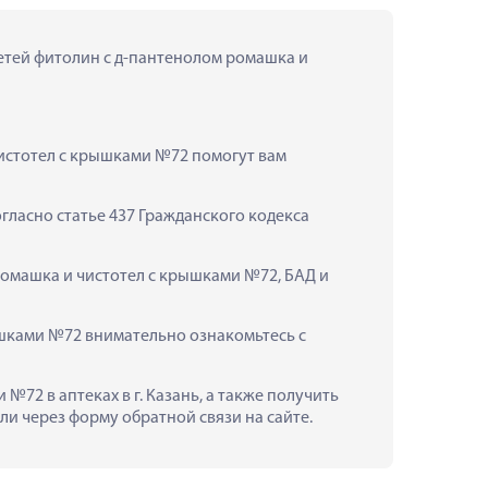
етей фитолин с д-пантенолом ромашка и 
истотел с крышками №72 помогут вам 
ласно статье 437 Гражданского кодекса 
ромашка и чистотел с крышками №72, БАД и 
шками №72 внимательно ознакомьтесь с 
72 в аптеках в г. Казань, а также получить 
и через форму обратной связи на сайте.