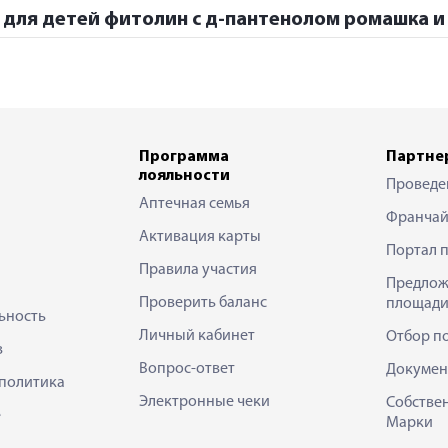
 для детей фитолин с д-пантенолом ромашка и 
Программа
Партне
лояльности
Проведе
Аптечная семья
Франчай
Активация карты
Портал 
Правила участия
Предлож
Проверить баланс
площади
ьность
Личный кабинет
Отбор п
в
Вопрос-ответ
Докумен
политика
Электронные чеки
Собстве
е
Марки