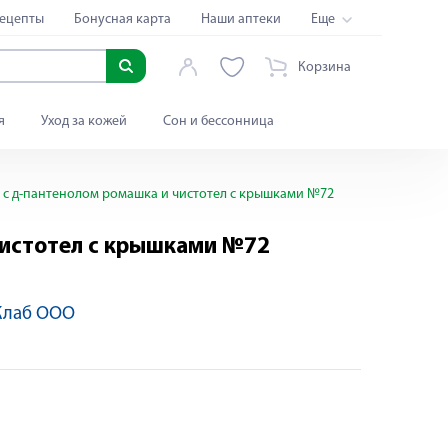
ецепты
Бонусная карта
Наши аптеки
Еще
Корзина
я
Уход за кожей
Сон и бессонница
н с д-пантенолом ромашка и чистотел с крышками №72
чистотел с крышками №72
Клаб ООО