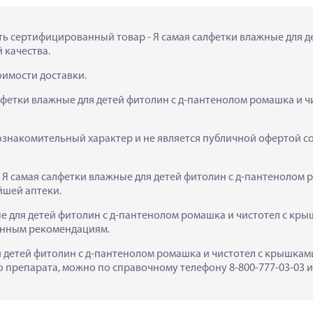
пить сертифицированный товар - Я самая салфетки влажные для д
 качества.
тоимости доставки.
лфетки влажные для детей фитолин с д-пантенолом ромашка и ч
ознакомительный характер и не является публичной офертой сог
  Я самая салфетки влажные для детей фитолин с д-пантенолом 
йшей аптеки.
е для детей фитолин с д-пантенолом ромашка и чистотел с кры
занным рекомендациям.
 детей фитолин с д-пантенолом ромашка и чистотел с крышками №
препарата, можно по справочному телефону 8-800-777-03-03 ил