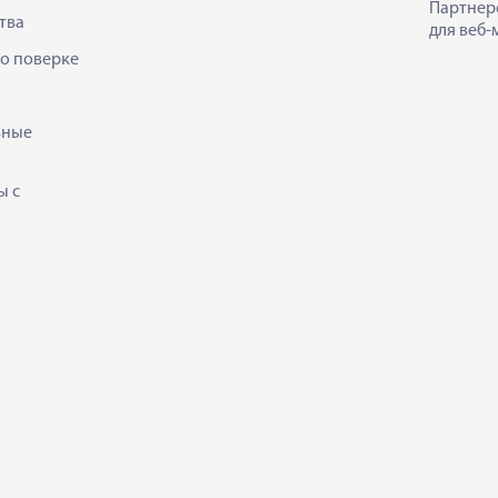
Партнер
тва
для веб-
 о поверке
ьные
ы с