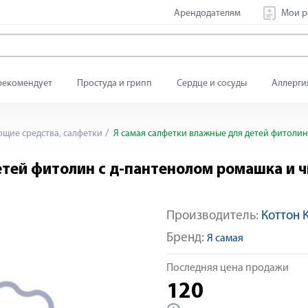
Арендодателям
Мои р
рекомендует
Простуда и грипп
Сердце и сосуды
Аллерги
ие средства, салфетки
Я самая салфетки влажные для детей фитоли
етей фитолин с д-пантенолом ромашка и 
Производитель:
Коттон 
Бренд:
Я самая
Последняя цена продажи
120