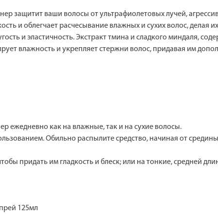
р защитит ваши волосы от ультрафиолетовых лучей, агрессивн
ть и облегчает расчесывание влажных и сухих волос, делая их
гость и эластичность. Экстракт тмина и сладкого миндаля, сод
рует влажность и укрепляет стержни волос, придавая им допо
 ежедневно как на влажные, так и на сухие волосы.
ользованием. Обильно распылите средство, начиная от средины
чтобы придать им гладкость и блеск; или на тонкие, средней дли
спрей 125мл