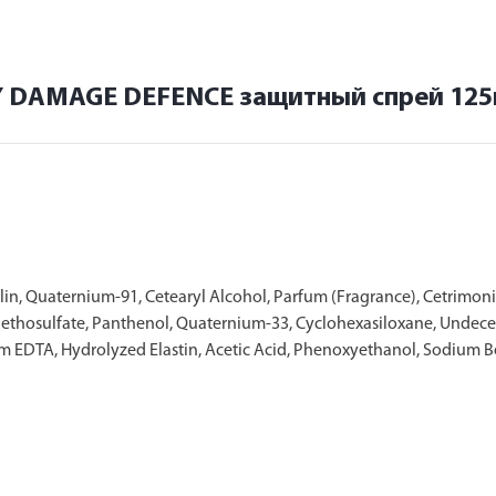
ILY DAMAGE DEFENCE защитный спрей 12
in, Quaternium-91, Cetearyl Alcohol, Parfum (Fragrance), Cetrimon
 Methosulfate, Panthenol, Quaternium-33, Cyclohexasiloxane, Unde
ium EDTA, Hydrolyzed Elastin, Acetic Acid, Phenoxyethanol, Sodium