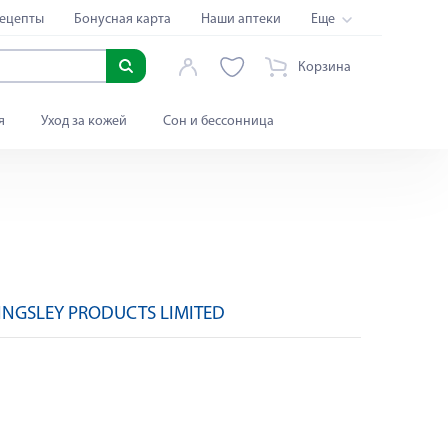
ецепты
Бонусная карта
Наши аптеки
Еще
Корзина
я
Уход за кожей
Сон и бессонница
KINGSLEY PRODUCTS LIMITED