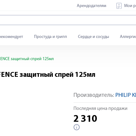
Арендодателям
Мои р
рекомендует
Простуда и грипп
Сердце и сосуды
Аллерги
EFENCE защитный спрей 125мл
EFENCE защитный спрей 125мл
Производитель:
PHILIP 
Последняя цена продажи
2 310