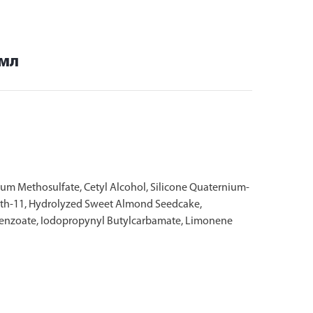
5мл
ium Methosulfate, Cetyl Alcohol, Silicone Quaternium-
ceth-11, Hydrolyzed Sweet Almond Seedcake,
 Benzoate, Iodopropynyl Butylcarbamate, Limonene