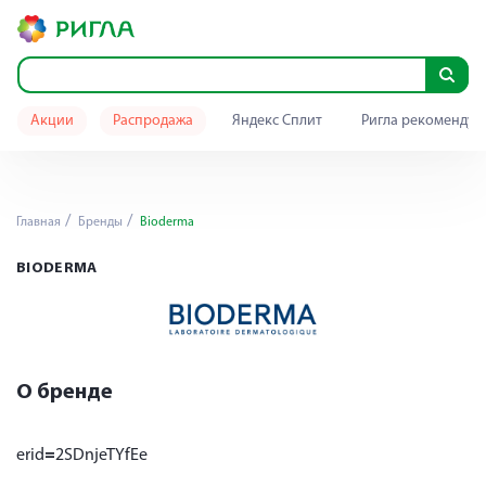
Акции
Распродажа
Яндекс Сплит
Ригла рекомендуе
Главная
Бренды
Bioderma
BIODERMA
О бренде
erid
=
2SDnjeTYfEe