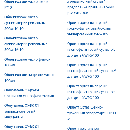
лучезапястный сустав/
Облепиховое масло свечи
предплечье правый черный
№10
р.М WRS-308
Облепиховое масло
Орлетт ортез на первый
суппозитории ректальные
пястно-фаланговый сустав
500мг № 10
универсальный WRS-305
Облепиховое масло
Орлетт ортез на первый
суппозитории ректальные
пястнофаланговый сустав р.L
500мг № 10
для детей WFG-100
Облепиховое масло флакон
Орлетт ортез на первый
100мл
пястнофаланговый сустав р.M
Облепиховое пищевое масло
для детей WFG-100
100мл
Орлетт ортез на первый
Облучатель ОУФб-04
пястнофаланговый сустав р.S
Солнышко ультрафиолетовый
для детей WFG-100
Облучатель ОУФК-01
Орлетт Ортез шейно-
ультрафиолетовый
трахейный отверст.арт РНР Т4
кварцевый
М
Облучатель ОУФК-01
Орлетт реклинатор