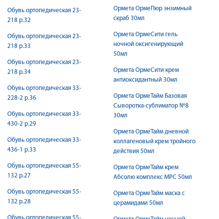
Ормета ОрмеПюр энзимный
Обувь ортопедическая 23-
скраб 30мл
218 р.32
Ормета ОрмеСити гель
Обувь ортопедическая 23-
ночной оксигенирующий
218 р.33
50мл
Обувь ортопедическая 23-
Ормета ОрмеСити крем
218 р.34
антиоксидантный 30мл
Обувь ортопедическая 33-
Ормета ОрмеТайм Базовая
228-2 р.36
Сыворотка-сублиматор №8
Обувь ортопедическая 33-
30мл
430-2 р.29
Ормета ОрмеТайм дневной
Обувь ортопедическая 33-
коллагеновый крем тройного
436-1 р.33
действия 50мл
Обувь ортопедическая 55-
Ормета ОрмеТайм крем
132 р.27
Абсолю комплекс МРС 50мл
Обувь ортопедическая 55-
Ормета ОрмеТайм маска с
132 р.28
церамидами 50мл
Обувь ортопедическая 55-