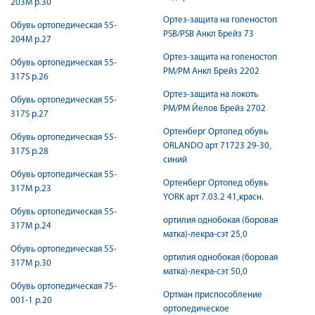
203М р.30
Ортез-защита на голеностоп
Обувь ортопедическая 55-
PSB/PSB Анкл Брейз 73
204М р.27
Ортез-защита на голеностоп
Обувь ортопедическая 55-
PМ/PМ Анкл Брейз 2202
317S р.26
Ортез-защита на локоть
Обувь ортопедическая 55-
PМ/PМ Йелов Брейз 2702
317S р.27
Ортенберг Ортопед обувь
Обувь ортопедическая 55-
ORLANDO арт 71723 29-30,
317S р.28
синий
Обувь ортопедическая 55-
Ортенберг Ортопед обувь
317М р.23
YORK арт 7.03.2 41,красн.
Обувь ортопедическая 55-
ортилия однобокая (боровая
317М р.24
матка)-лекра-сэт 25,0
Обувь ортопедическая 55-
ортилия однобокая (боровая
317М р.30
матка)-лекра-сэт 50,0
Обувь ортопедическая 75-
Ортман приспособление
001-1 р.20
ортопедическое