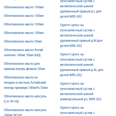
лучезапястный сустав с
металлической шиной
Облепиховое масло 100мл
удлиненный правый р.L для
Облепиховое масло 100мл
детей WRS-302
Облепиховое масло 100мл
Орлетт ортез на
лучезапястный сустав с
Облепиховое масло 100мл
металлической шиной
удлиненный правый р.M для
Облепиховое масло 50мл
детей WRS-302
Облепиховое масло Алтай
Орлетт ортез на
элитное 180мг 50мл БАД
лучезапястный сустав с
Облепиховое масло для
металлической шиной
приема внутрь флакон 50мл
удлиненный правый р.XL для
детей WRS-302
Облепиховое масло из
плодов и листьев Алтайский
Орлетт ортез на
нектар премиум 180мг% 50мл
лучезапястный сустав с
металлической шиной
Облепиховое масло капсулы
универсальный р.L WRS-202
0,3г №100
Орлетт ортез на
Облепиховое масло капсулы
лучезапястный сустав с
200мг №100