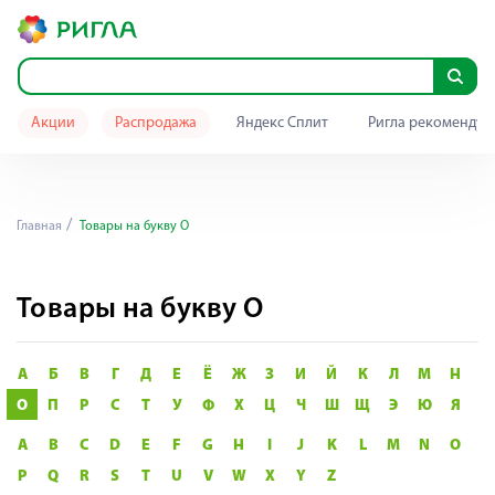
Акции
Распродажа
Яндекс Сплит
Ригла рекомендуе
Главная
Товары на букву О
Товары на букву О
А
Б
В
Г
Д
Е
Ё
Ж
З
И
Й
К
Л
М
Н
О
П
Р
С
Т
У
Ф
Х
Ц
Ч
Ш
Щ
Э
Ю
Я
A
B
C
D
E
F
G
H
I
J
K
L
M
N
O
P
Q
R
S
T
U
V
W
X
Y
Z