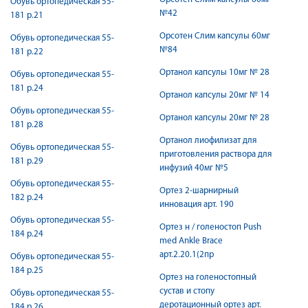
Обувь ортопедическая 55-
№42
181 р.21
Орсотен Слим капсулы 60мг
Обувь ортопедическая 55-
№84
181 р.22
Ортанол капсулы 10мг № 28
Обувь ортопедическая 55-
181 р.24
Ортанол капсулы 20мг № 14
Обувь ортопедическая 55-
Ортанол капсулы 20мг № 28
181 р.28
Ортанол лиофилизат для
Обувь ортопедическая 55-
приготовления раствора для
181 р.29
инфузий 40мг №5
Обувь ортопедическая 55-
Ортез 2-шарнирный
182 р.24
инновация арт. 190
Обувь ортопедическая 55-
Ортез н / голеностоп Push
184 р.24
med Ankle Brace
арт.2.20.1(2пр
Обувь ортопедическая 55-
184 р.25
Ортез на голеностопный
сустав и стопу
Обувь ортопедическая 55-
деротационный ортез арт.
184 р.26