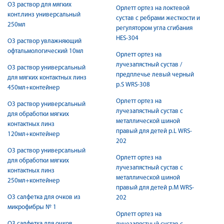
О3 раствор для мягких
Орлетт ортез на локтевой
конт.линз универсальный
сустав с ребрами жесткости и
250мл
регулятором угла сгибания
HES-304
О3 раствор увлажняющий
офтальмологический 10мл
Орлетт ортез на
лучезапястный сустав /
О3 раствор универсальный
предплечье левый черный
для мягких контактных линз
р.S WRS-308
450мл+контейнер
Орлетт ортез на
О3 раствор универсальный
лучезапястный сустав с
для обработки мягких
металлической шиной
контактных линз
правый для детей р.L WRS-
120мл+контейнер
202
О3 раствор универсальный
Орлетт ортез на
для обработки мягких
лучезапястный сустав с
контактных линз
металлической шиной
250мл+контейнер
правый для детей р.M WRS-
О3 салфетка для очков из
202
микрофибры № 1
Орлетт ортез на
О3 салфетка для очков