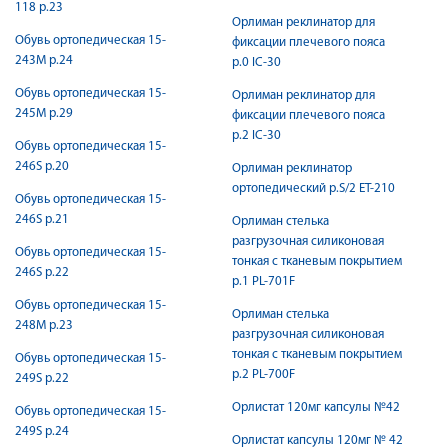
118 р.23
Орлиман реклинатор для
Обувь ортопедическая 15-
фиксации плечевого пояса
243М р.24
р.0 IC-30
Обувь ортопедическая 15-
Орлиман реклинатор для
245М р.29
фиксации плечевого пояса
р.2 IC-30
Обувь ортопедическая 15-
246S р.20
Орлиман реклинатор
ортопедический р.S/2 ET-210
Обувь ортопедическая 15-
246S р.21
Орлиман стелька
разгрузочная силиконовая
Обувь ортопедическая 15-
тонкая с тканевым покрытием
246S р.22
р.1 PL-701F
Обувь ортопедическая 15-
Орлиман стелька
248М р.23
разгрузочная силиконовая
тонкая с тканевым покрытием
Обувь ортопедическая 15-
р.2 PL-700F
249S р.22
Орлистат 120мг капсулы №42
Обувь ортопедическая 15-
249S р.24
Орлистат капсулы 120мг № 42