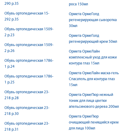
290 р.35
роса 150мл
Обувь ортопедическая 15-
Ормета ОрмеГолд
292 р.35
регенерирующая сыворотка
30мл
Обувь ортопедическая 1509-
2 р.23
Ормета ОрмеГолд
регенерирующий крем 50мл
Обувь ортопедическая 1509-
2 р.26
Ормета ОрмеЛайн
комплексный уход для кожи
Обувь ортопедическая 1786-
контура глаз 15мл
1 р.24
Ормета ОрмеЛайн маска-гель
Обувь ортопедическая 1786-
Спасатель для контура глаз
1 р.25
15мл
Обувь ортопедическая 23-
Ормета ОрмеПюр нежный
218 р.28
тоник для лица цветки
апельсинового дерева 200мл
Обувь ортопедическая 23-
218 р.30
Ормета ОрмеПюр
очищающий пенящийся крем
Обувь ортопедическая 23-
для лица 100мл
218 р.31