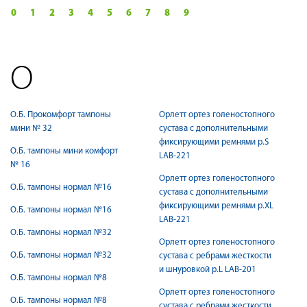
0
1
2
3
4
5
6
7
8
9
О
О.Б. Прокомфорт тампоны
Орлетт ортез голеностопного
мини № 32
сустава с дополнительными
фиксирующими ремнями р.S
О.Б. тампоны мини комфорт
LAB-221
№ 16
Орлетт ортез голеностопного
О.Б. тампоны нормал №16
сустава с дополнительными
фиксирующими ремнями р.XL
О.Б. тампоны нормал №16
LAB-221
О.Б. тампоны нормал №32
Орлетт ортез голеностопного
О.Б. тампоны нормал №32
сустава с ребрами жесткости
и шнуровкой р.L LAB-201
О.Б. тампоны нормал №8
Орлетт ортез голеностопного
О.Б. тампоны нормал №8
сустава с ребрами жесткости