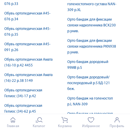
076 р.33
голеностопного сустава NAN-
309 р.XL
Обувь ортопедическая А45-
076 р.34
Орто бандаж для фиксации
связки надколенника BCK230
Обувь ортопедическая А45-
р.унив.
076 р.35
Орто бандаж для фиксации
Обувь ортопедическая А45-
связки надколенника PKN938
091 р.26
р.унив.
Обувь ортопедическая Амата
Орто бандаж дородовый
(16)-10 р.42 4455
99МВ р.S
Обувь ортопедическая Амата
Орто бандаж дородовый/
(16)-22 р.38 5149
послеродовый р.S БД-121
беж.
Обувь ортопедическая
Гелиос (34)-17 р.42
Орто бандаж на голеностоп
р.L NAN-309
Обувь ортопедическая
Гелиос (34)-62 р.45
Орто бандаж на голеностоп
р.M TAN-201
Обувь ортопедическая
Главная
Каталог
Корзина
Избранное
Профиль
детская Орландо
Орто бандаж на