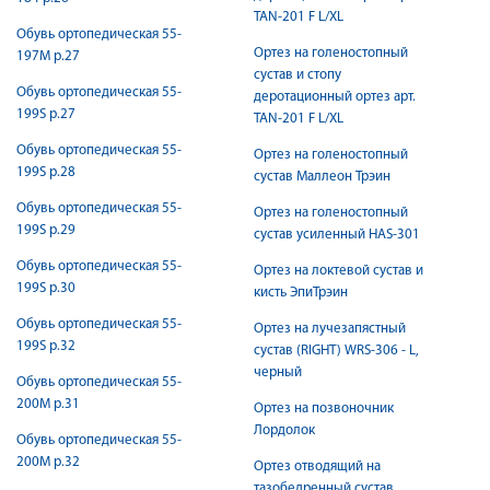
TAN-201 F L/XL
Обувь ортопедическая 55-
Ортез на голеностопный
197М р.27
сустав и стопу
Обувь ортопедическая 55-
деротационный ортез арт.
199S р.27
TAN-201 F L/XL
Обувь ортопедическая 55-
Ортез на голеностопный
199S р.28
сустав Маллеон Трэин
Обувь ортопедическая 55-
Ортез на голеностопный
199S р.29
сустав усиленный HAS-301
Обувь ортопедическая 55-
Ортез на локтевой сустав и
199S р.30
кисть ЭпиТрэин
Обувь ортопедическая 55-
Ортез на лучезапястный
199S р.32
сустав (RIGHT) WRS-306 - L,
черный
Обувь ортопедическая 55-
200M р.31
Ортез на позвоночник
Лордолок
Обувь ортопедическая 55-
200M р.32
Ортез отводящий на
тазобедренный сустав,