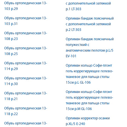
Обувь ортопедическая 13-
c дополнительной затяжкой
103 р.29
р.1 LT-303
Обувь ортопедическая 13-
Орлиман бандаж поясничный
103 р.31
c дополнительной затяжкой
р.2 LT-303
Обувь ортопедическая 13-
108 р.23
Орлиман бандаж поясничный
полужесткий c
Обувь ортопедическая 13-
анатомическим пелотом р.L/5
108 р.25
EV-101
Обувь ортопедическая 13-
Орлиман кольцо Софи-плэнт
114 р.29
гель коррегирующее гелево-
тканевое для пальца стопы
Обувь ортопедическая 13-
15см р.L GL-106
114 р.30
Орлиман кольцо Софи-плэнт
Обувь ортопедическая 13-
гель коррегирующее гелево-
118 р.21
тканевое для пальца стопы
Обувь ортопедическая 13-
15см р.M GL-106
118 р.22
Орлиман корректор осанки
Обувь ортопедическая 13-
р.XL/5 E-240