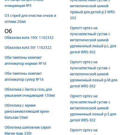
лучезапястный сустав с
очищающая №5
металлической шиной
правый для детей р.S WRS-
О3 спрей для очистки очков и
202
оптики 20мл
Орлетт ортез на
Об
лучезапястный сустав с
Обвазова вата 100г 1102332
металлической шиной
удлиненный левый р.L для
Обвазова вата 50г 1102322
детей WRS-302
Оби тампоны компакт
Орлетт ортез на
аппликатор нормал №16
лучезапястный сустав с
Оби тампоны компакт
металлической шиной
аппликатор супер №16
удлиненный левый р.M для
детей WRS-302
Облепиха c-berrica гель для
умывания очищающий 150мл
Орлетт ортез на
лучезапястный сустав с
Облепиха с мумие
металлической шиной
ранозаживлляющий крем-
удлиненный левый р.S для
бальзам 50мл
детей WRS-302
Облепиха шиповник сироп
Орлетт ортез на
Магия трав 330г