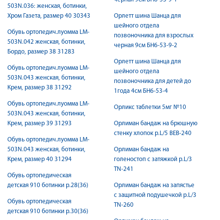
503N.036: женская, ботинки,
Хром Газета, размер 40 30343
Орлетт шина Шанца для
шейного отдела
Обувь ортопедич.луомма LM-
позвоночника для взрослых
503N.042 женская, ботинки,
черная 9см БН6-53-9-2
Бордо, размер 38 31283
Орлетт шина Шанца для
Обувь ортопедич.луомма LM-
шейного отдела
503N.043 женская, ботинки,
позвоночника для детей до
Крем, размер 38 31292
1года 4см БН6-53-4
Обувь ортопедич.луомма LM-
Орликс таблетки 5мг №10
503N.043 женская, ботинки,
Крем, размер 39 31293
Орлиман бандаж на брюшную
стенку хлопок р.L/5 BEB-240
Обувь ортопедич.луомма LM-
503N.043 женская, ботинки,
Орлиман бандаж на
Крем, размер 40 31294
голеностоп с затяжкой р.L/3
TN-241
Обувь ортопедическая
детская 910 ботинки р.28(36)
Орлиман бандаж на запястье
с защитной подушечкой р.L/3
Обувь ортопедическая
TN-260
детская 910 ботинки р.30(36)