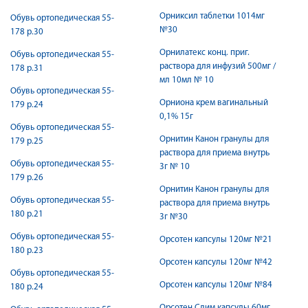
Орниксил таблетки 1014мг
Обувь ортопедическая 55-
№30
178 р.30
Орнилатекс конц. приг.
Обувь ортопедическая 55-
раствора для инфузий 500мг /
178 р.31
мл 10мл № 10
Обувь ортопедическая 55-
Орниона крем вагинальный
179 р.24
0,1% 15г
Обувь ортопедическая 55-
Орнитин Канон гранулы для
179 р.25
раствора для приема внутрь
Обувь ортопедическая 55-
3г № 10
179 р.26
Орнитин Канон гранулы для
Обувь ортопедическая 55-
раствора для приема внутрь
180 р.21
3г №30
Обувь ортопедическая 55-
Орсотен капсулы 120мг №21
180 р.23
Орсотен капсулы 120мг №42
Обувь ортопедическая 55-
Орсотен капсулы 120мг №84
180 р.24
Орсотен Слим капсулы 60мг