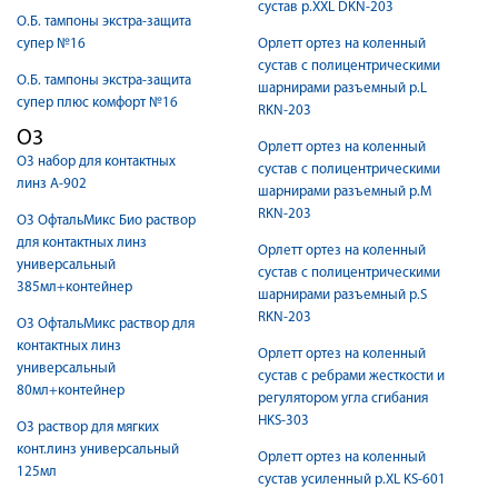
сустав р.XXL DKN-203
О.Б. тампоны экстра-защита
супер №16
Орлетт ортез на коленный
сустав с полицентрическими
О.Б. тампоны экстра-защита
шарнирами разъемный р.L
супер плюс комфорт №16
RKN-203
О3
Орлетт ортез на коленный
О3 набор для контактных
сустав с полицентрическими
линз А-902
шарнирами разъемный р.M
RKN-203
О3 ОфтальМикс Био раствор
для контактных линз
Орлетт ортез на коленный
универсальный
сустав с полицентрическими
385мл+контейнер
шарнирами разъемный р.S
RKN-203
О3 ОфтальМикс раствор для
контактных линз
Орлетт ортез на коленный
универсальный
сустав с ребрами жесткости и
80мл+контейнер
регулятором угла сгибания
HKS-303
О3 раствор для мягких
конт.линз универсальный
Орлетт ортез на коленный
125мл
сустав усиленный р.XL KS-601