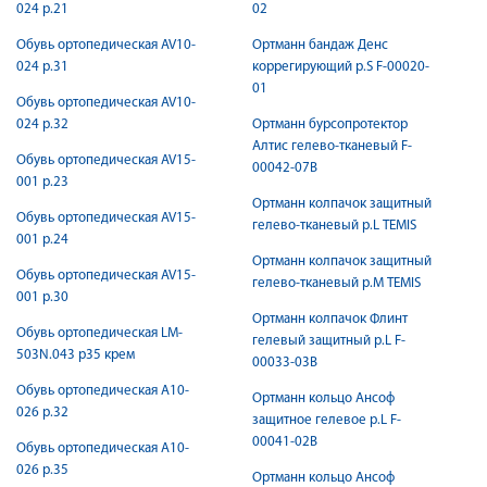
024 р.21
02
Обувь ортопедическая AV10-
Ортманн бандаж Денс
024 р.31
коррегирующий р.S F-00020-
01
Обувь ортопедическая AV10-
024 р.32
Ортманн бурсопротектор
Алтис гелево-тканевый F-
Обувь ортопедическая AV15-
00042-07B
001 р.23
Ортманн колпачок защитный
Обувь ортопедическая AV15-
гелево-тканевый р.L TEMIS
001 р.24
Ортманн колпачок защитный
Обувь ортопедическая AV15-
гелево-тканевый р.M TEMIS
001 р.30
Ортманн колпачок Флинт
Обувь ортопедическая LM-
гелевый защитный р.L F-
503N.043 р35 крем
00033-03B
Обувь ортопедическая А10-
Ортманн кольцо Ансоф
026 р.32
защитное гелевое р.L F-
00041-02B
Обувь ортопедическая А10-
026 р.35
Ортманн кольцо Ансоф