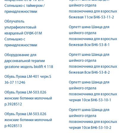
шейного отдела
Солнышко с таймером /
позвоночника для взрослых
принадлежностями
бежевая 11см БН6-53-11-2
Облучатель
Орлетт шина Шанца для
ультрафиолетовый
шейного отдела
кварцевый ОУФК-01М
позвоночника для взрослых
Солнышко с
бежевая 8см БН6-53-8-1
принадлежностями
Орлетт шина Шанца для
Оборудование для
шейного отдела
дарсонвальной терапии
позвоночника для взрослых
gezatone модель biolift 4 118
бежевая 8см БН6-53-8-2
Обувь Луома LM-401 черн.S
Орлетт шина Шанца для
36-37 11246
шейного отдела
Обувь Луома LM-503.026
позвоночника для взрослых
женские ботинки молочный
черная 10см БН6-53-10-1
р.3928512
Орлетт шина Шанца для
Обувь Луома LM-503.026
шейного отдела
женские ботинки молочный
позвоночника для взрослых
р.4028513
черная 10см БН6-53-10-2